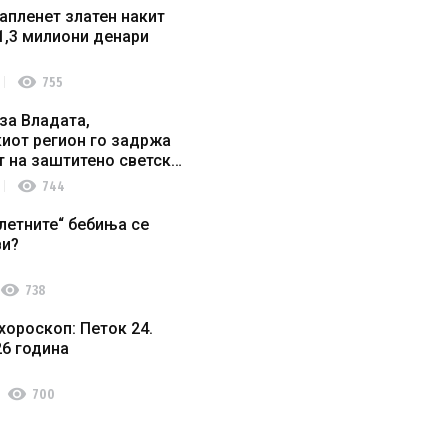
апленет златен накит
1,3 милиони денари
visibility
755
за Владата,
иот регион го задржа
т на заштитено светско
о наследство
visibility
744
летните“ бебиња се
ви?
visibility
738
хороскоп: Петок 24.
26 година
visibility
700