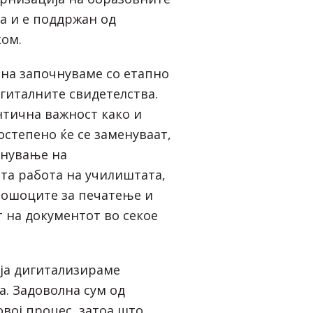
а и е поддржан од
ом.
ина започнуваме со етапно
гиталните свидетелства.
нтична важност како и
остепено ќе се заменуваат,
снување на
а работа на училиштата,
рошоците за печатење и
т на документот во секое
ја дигитализираме
а. Задоволна сум од
вој процес, затоа што