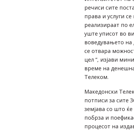
речиси сите пост
права и услуги се
реализираат по е
уште уписот во ви
воведувањето на 
се отвара можнос
цел “, изјави мин
време на денешна
Телеком.
Македонски Теле
потписи за сите 
земјава со што ќ
побрза и поефика
процесот на изда