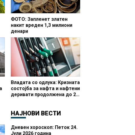
ФОТО: Запленет златен
накит вреден 1,3 милиони
денари
но
Владата со одлука: Кризната
а
состојба за нафта и нафтени
деривати продолжена до 20
 и
октомври
НАЈНОВИ ВЕСТИ
Дневен хороскоп: Петок 24.
Јули 2026 година