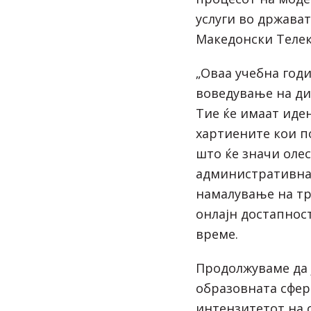
услуги во држават
Македонски Телек
„Оваа учебна год
воведување на ди
Тие ќе имаат иде
хартиените кои п
што ќе значи оле
административнат
намалување на т
онлајн достапнос
време.
Продолжуваме да 
образовната сфер
интензитетот на о