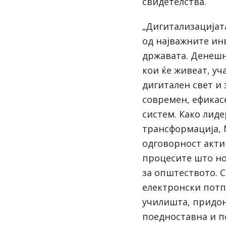
свидетелства.
„Дигитализацијат
од најважните ин
државата. Денешн
кои ќе живеат, уч
дигитален свет и 
современ, ефикас
систем. Како лиде
трансформација,
одговорност акти
процесите што н
за општеството. 
електронски потп
училишта, придон
поедноставна и п