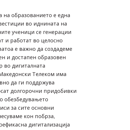
а на образованието е една
вестиции во иднината на
ите ученици се генерации
ат и работат во целосно
затоа е важно да создадеме
ен и достапен образовен
р во дигиталната
 Македонски Телеком има
вно да ги поддржува
осат долгорочни придобивки
Со обезбедувањето
иси за сите основни
есуваме кон побрза,
оефикасна дигитализација