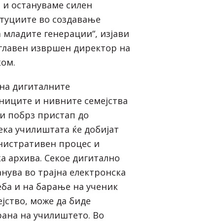
 и остануваме силен
туциите во создавање
 младите генерации“, изјави
главен извршен директор на
ом.
на дигиталните
ениците и нивните семејства
 и побрз пристап до
ека училиштата ќе добијат
нистративен процес и
а архива. Секое дигитално
анува во трајна електронска
еба и на барање на ученик
јство, може да биде
рана на училиштето. Во