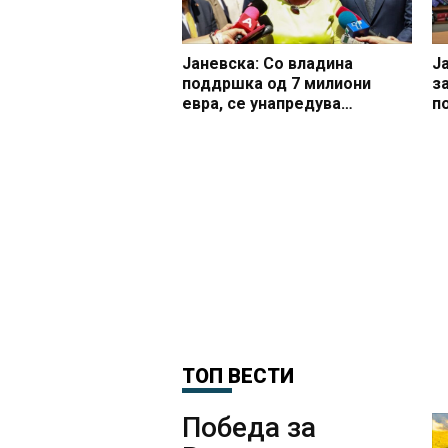
Јаневска: Со владина
Ј
поддршка од 7 милиони
з
евра, се унапредува
п
образовната
о
инфраструктура во Битола
н
ТОП ВЕСТИ
Победа за