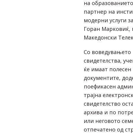
на образованието
партнер на инсти
модерни услуги за
Горан Марковиќ, 
Македонски Телек
Со воведувањето 
свидетелства, уч
ќе имаат полесен
документите, дод
поефикасен адми
трајна електронск
свидетелство ост
архива и по потр
или неговото семе
отпечатено од ст