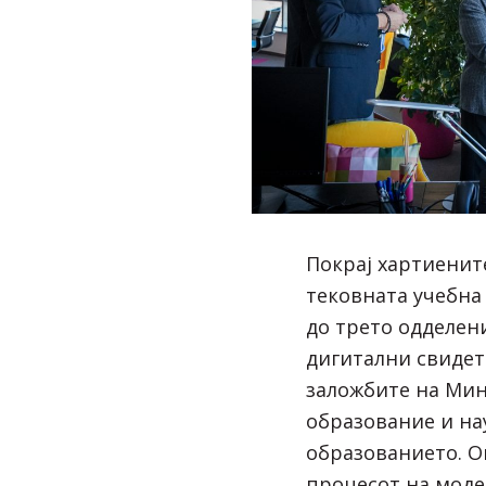
Покрај хартиените
тековната учебна
до трето одделени
дигитални свидет
заложбите на Мин
образование и на
образованието. О
процесот на моде