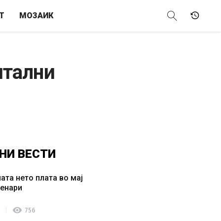
Т
МОЗАИК
итални
НИ
ВЕСТИ
ата нето плата во мај
денари
visibility
756