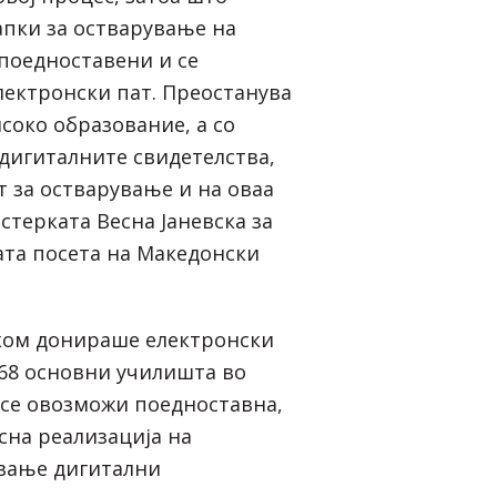
апки за остварување на
 поедноставени и се
лектронски пат. Преостанува
соко образование, а со
дигиталните свидетелства,
т за остварување и на оваа
истерката Весна Јаневска за
та посета на Македонски
ком донираше електронски
368 основни училишта во
е се овозможи поедноставна,
сна реализација на
вање дигитални