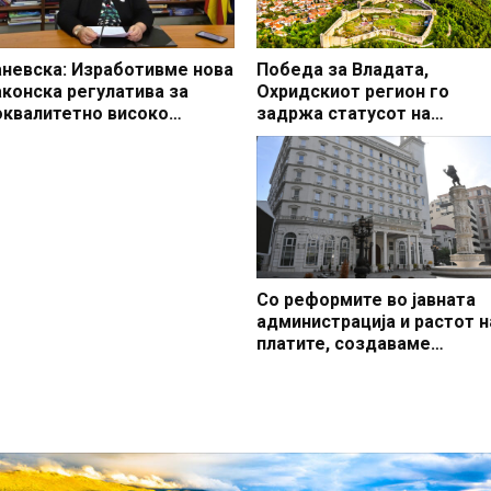
аневска: Изработивме нова
Победа за Владата,
аконска регулатива за
Охридскиот регион го
оквалитетно високо
задржа статусот на
бразование и развој на
заштитено светско култур
ауката
наследство
Со реформите во јавната
администрација и растот н
платите, создаваме
професионален, ефикасен
модерен јавен сектор