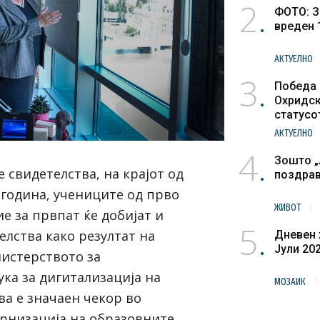
2
ФОТО: З
вреден 
АКТУЕЛНО
3
Победа 
Охридск
статусо
културн
АКТУЕЛНО
4
Зошто „
 свидетелства, на крајот од
поздра
 година, учениците од прво
ЖИВОТ
е за првпат ќе добијат и
5
елства како резултат на
Дневен 
Јули 20
истерството за
ука за дигитализација на
МОЗАИК
ва е значаен чекор во
рнизација на образовните