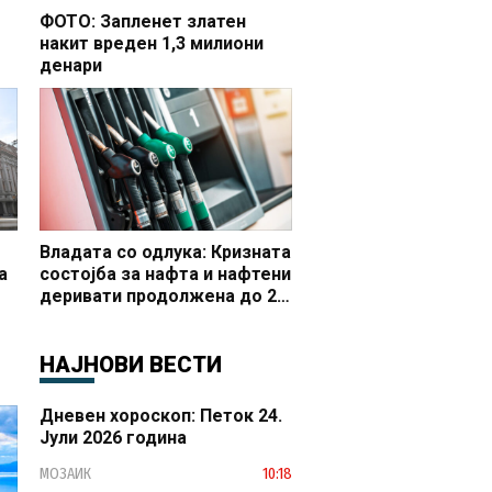
ФОТО: Запленет златен
накит вреден 1,3 милиони
денари
но
Владата со одлука: Кризната
а
состојба за нафта и нафтени
деривати продолжена до 20
 и
октомври
НАЈНОВИ ВЕСТИ
Дневен хороскоп: Петок 24.
Јули 2026 година
МОЗАИК
10:18