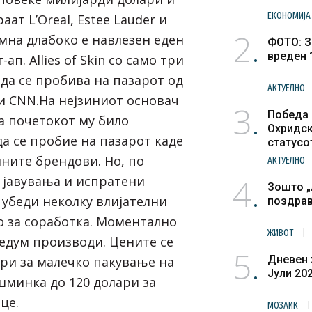
ЕКОНОМИЈА
ат L’Oreal, Estee Lauder и
2
амна длабоко е навлезен еден
ФОТО: З
вреден 
ап. Allies of Skin со само три
да се пробива на пазарот од
АКТУЕЛНО
ви CNN.На нејзиниот основач
3
Победа 
а почетокот му било
Охридск
а се пробие на пазарот каде
статусо
културн
лните брендови. Но, по
АКТУЕЛНО
4
 јавувања и испратени
Зошто „
 убеди неколку влијателни
поздра
о за соработка. Моментално
ЖИВОТ
 седум производи. Цените се
5
Дневен 
ари за малечко пакување на
Јули 20
шминка до 120 долари за
це.
МОЗАИК