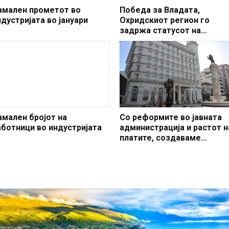
амален прометот во
Победа за Владата,
ндустријата во јануари
Охридскиот регион го
задржа статусот на
заштитено светско култур
наследство
амален бројот на
Со реформите во јавната
аботници во индустријата
администрација и растот н
платите, создаваме
професионален, ефикасен
модерен јавен сектор