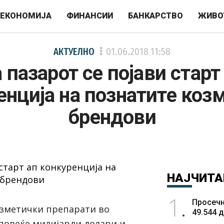
ЕКОНОМИЈА
ФИНАНСИИ
БАНКАРСТВО
ЖИВО
АКТУЕЛНО
01.06.2018
11:58
 пазарот се појави старт
енција на познатите коз
брендови
НАЈЧИТА
1
Просечн
озметички препарати во
49.544 
 повеќе милијарди долари и