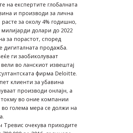
е на експертите глобалната
авина и производи за лична
а расте за околу 4% годишно,
0 милијарди долари до 2022
на за порастот, според
де дигиталната продажба.
веќе ги заобиколуваат
 вели во ланскиот извештај
ултантската фирма Deloitte.
 пет клиенти за убавина
уваат производи онлајн, а
аѓа токму во оние компании
 во голема мера се должи на
а.
ч Тревис очекува приходите