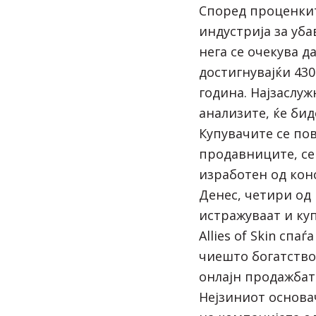
Според проценкит
индустрија за уб
нега се очекува д
достигнувајќи 43
година. Најзаслуж
анализите, ќе би
Купувачите се по
продавниците, се
изработен од конс
Денес, четири од
истражуваат и куп
Allies of Skin сп
чиешто богатство
онлајн продажбат
Нејзиниот основа