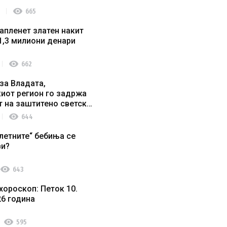
visibility
665
апленет златен накит
1,3 милиони денари
visibility
662
за Владата,
иот регион го задржа
т на заштитено светско
о наследство
visibility
644
летните“ бебиња се
ви?
visibility
643
хороскоп: Петок 10.
26 година
visibility
595