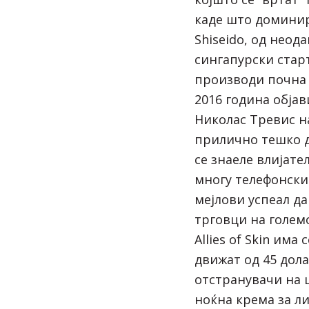
каде што доминира
Shiseido, од неод
сингапурски старт-
производи почна 
2016 година обја
Николас Тревис н
прилично тешко д
се знаеле влијате
многу телефонски
мејлови успеал да
трговци на голем
Allies of Skin има
движат од 45 дол
отстранувачи на 
ноќна крема за ли