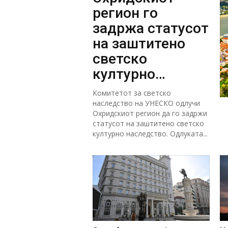
регион го
задржа статусот
на заштитено
светско
културно
наследство
Комитетот за светско
наследство на УНЕСКО одлучи
Охридскиот регион да го задржи
статусот на заштитено светско
културно наследство. Одлуката...