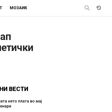
Т
МОЗАИК
 ап
метички
НИ
ВЕСТИ
ата нето плата во мај
денари