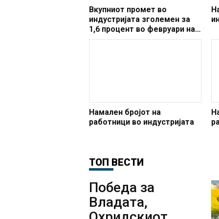
Вкупниот промет во
Н
индустријата зголемен за
и
1,6 процент во февруари на
годишно ниво
Намален бројот на
Н
работници во индустријата
р
ТОП ВЕСТИ
Победа за
Владата,
Охридскиот