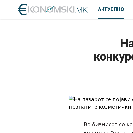
АКТУЕЛНО
На
конкур
Во бизнисот со к
којшто се “вртат“