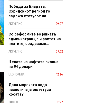
Победа за Владата,
Охридскиот регион го
задржа статусот на
заштитено светско културно
АКТУЕЛНО
09:07
наследство
Со реформите во јавната
администрација и растот на
платите, создаваме
професионален, ефикасен и
АКТУЕЛНО
09:02
модерен јавен сектор
Цената на нафтата скокна
на 94 долари
ЕКОНОМИЈА
12:24
Дали морската вода
навистина ја оштетува
косата?
ЖИВОТ
11:22