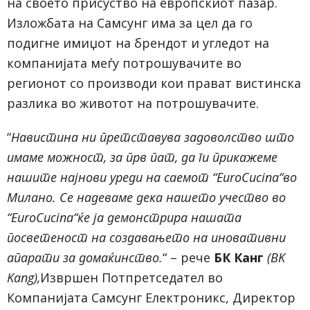
на своето присуство на европскиот пазар.
Изложбата на Самсунг има за цел да го
подигне имиџот на брендот и угледот на
компанијата меѓу потрошувачите во
регионот со производи кои прават вистинска
разлика во животот на потрошувачите.
“
Навистина ни претставува задоволство што
имаме можност, за прв пат, да ги прикажеме
нашите најнови уреди на саемот “
EuroCucina
“
во
Милано. Се надеваме дека нашето учество во
“
EuroCucina
“
ќе ја демонстрира нашата
посветеност на создавањето на иновативни
апарати за домаќинство.
“ – рече
БК Канг
(BK
Kang),
Извршен Потпретседател во
Компанијата Самсунг Електроникс, Директор