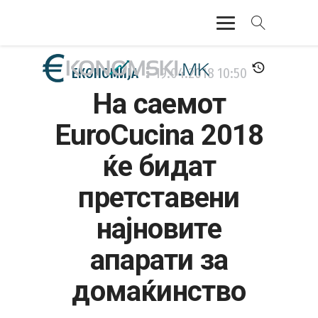
АКТУЕЛНО
ЕКОНОМИЈА
19.04.2018
10:50
На саемот
ЕКОНОМИЈА
EuroCucina 2018
ФИНАНСИИ
ќе бидат
БАНКАРСТВО
претставени
ЖИВОТ
најновите
МОЗАИК
апарати за
домаќинство