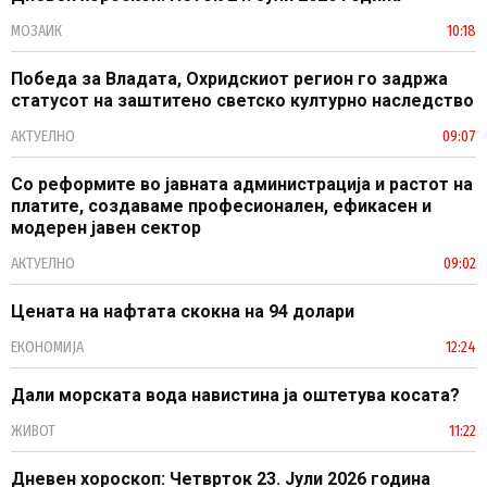
МОЗАИК
10:18
Победа за Владата, Охридскиот регион го задржа
статусот на заштитено светско културно наследство
АКТУЕЛНО
09:07
Со реформите во јавната администрација и растот на
платите, создаваме професионален, ефикасен и
модерен јавен сектор
АКТУЕЛНО
09:02
Цената на нафтата скокна на 94 долари
ЕКОНОМИЈА
12:24
Дали морската вода навистина ја оштетува косата?
ЖИВОТ
11:22
Дневен хороскоп: Четврток 23. Јули 2026 година