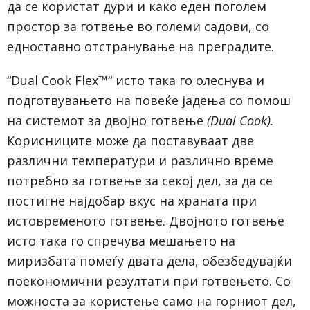
да се користат дури и како еден поголем
простор за готвење во големи садови, со
едноставно отстранување на преградите.
“Dual Cook Flex™“ исто така го олеснува и
подготвувањето на повеќе јадења со помош
на системот за двојно готвење
(
Dual Cook)
.
Корисниците може да поставуваат две
различни температури и различно време
потребно за готвење за секој дел, за да се
постигне најдобар вкус на храната при
истовременото готвење. Двојното готвење
исто така го спречува мешањето на
миризбата помеѓу двата дела, обезбедувајќи
поекономични резултати при готвењето. Со
можноста за користење само на горниот дел,