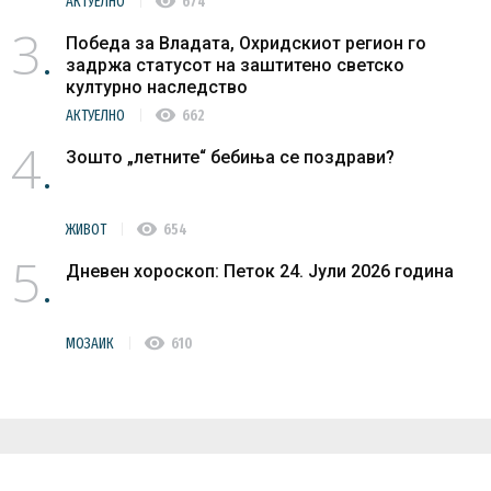
visibility
АКТУЕЛНО
674
3
Победа за Владата, Охридскиот регион го
задржа статусот на заштитено светско
културно наследство
visibility
АКТУЕЛНО
662
4
Зошто „летните“ бебиња се поздрави?
visibility
ЖИВОТ
654
5
Дневен хороскоп: Петок 24. Јули 2026 година
visibility
МОЗАИК
610