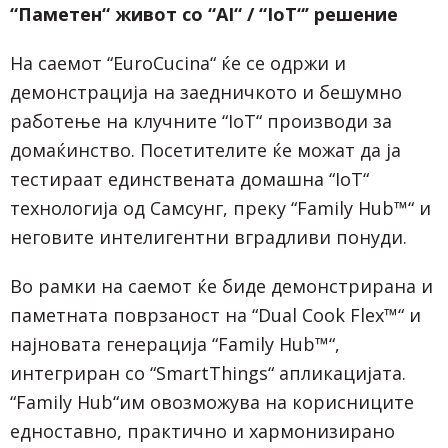
“Паметен“ живот со “AI“ / “IoT“’ решение
На саемот “EuroCucina“ ќе се одржи и
демонстрација на заедничкото и бешумно
работење на клучните “IoT“ производи за
домаќинство. Посетителите ќе можат да ја
тестираат единствената домашна “IoT“
технологија од Самсунг, преку “Family Hub™“ и
неговите интелигентни вградливи понуди.
Во рамки на саемот ќе биде демонстрирана и
паметната поврзаност на “Dual Cook Flex™“ и
најновата генерација “Family Hub™“,
интегриран со “SmartThings“ апликацијата.
“Family Hub“им овозможува на корисниците
едноставно, практично и хармонизирано