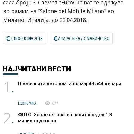
сала број 15. Саемот “EuroCucina“ се одржува
во рамки на “Salone del Mobile Milano“ во
Милано, Италија, до 22.04.2018.
EUROCUCINA 2018
АПАРАТИ ЗА ДОМАЌИНСТВО
НАЈЧИТАНИ
ВЕСТИ
1
Просечната нето плата во мај 49.544 денари
visibility
ЕКОНОМИЈА
677
2
ФОТО: Запленет златен накит вреден 1,3
милиони денари