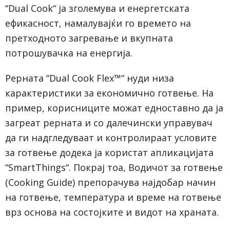
“Dual Cook“ ја зголемува и енергетската
ефикасност, намалувајќи го времето на
претходното загревање и вкупната
потрошувачка на енергија.
Рерната “Dual Cook Flex™“ нуди низа
карактеристики за економично готвење. На
пример, корисниците можат едноставно да ја
загреат рерната и со далечински управувач
да ги надгледуваат и контролираат условите
за готвење додека ја користат апликацијата
“SmartThings“. Покрај тоа, Водичот за готвење
(Cooking Guide) препорачува најдобар начин
на готвење, температура и време на готвење
врз основа на состојките и видот на храната.