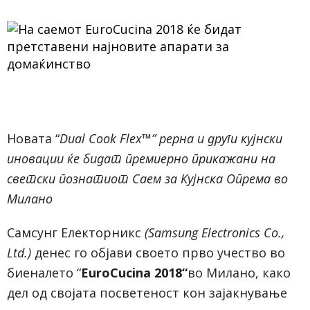
Новата “
Dual Cook Flex™”
рерна и други кујнски
иновации ќе бидат премиерно прикажани на
светски познатиот Саем за Кујнска Опрема во
Милано
Самсунг Електорникс
(Samsung Electronics Co.,
Ltd.)
денес го објави своето прво учество во
биеналето “
EuroCucina 2018
“
во Милано, како
дел од својата посветеност кон зајакнување