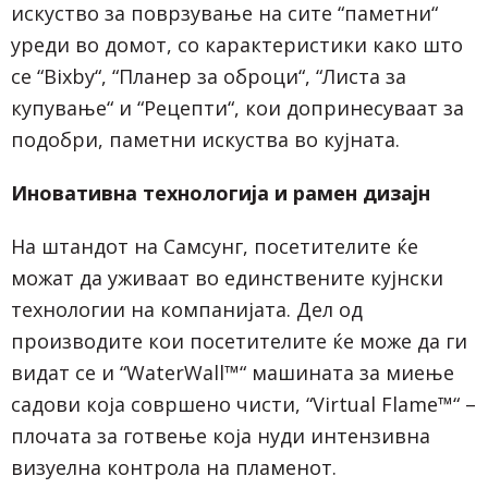
искуство за поврзување на сите “паметни“
уреди во домот, со карактеристики како што
се “Bixby“, “Планер за оброци“, “Листа за
купување“ и “Рецепти“, кои допринесуваат за
подобри, паметни искуства во кујната.
Иновативна технологија и рамен дизајн
На штандот на Самсунг, посетителите ќе
можат да уживаат во единствените кујнски
технологии на компанијата. Дел од
производите кои посетителите ќе може да ги
видат се и “WaterWall™“ машината за миење
садови која совршено чисти, “Virtual Flame™“ –
плочата за готвење која нуди интензивна
визуелна контрола на пламенот.