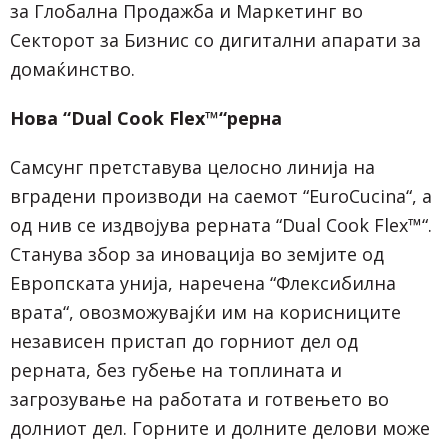
за Глобална Продажба и Маркетинг во
Секторот за Бизнис со дигитални апарати за
домаќинство.
Нова “
Dual Cook Flex™
“
рерна
Самсунг претставува целосно линија на
вградени производи на саемот “EuroCucina“, а
од нив се издвојува рерната “Dual Cook Flex™“.
Станува збор за иновација во земјите од
Европската унија, наречена “Флексибилна
врата“, овозможувајќи им на корисниците
независен пристап до горниот дел од
рерната, без губење на топлината и
загрозување на работата и готвењето во
долниот дел. Горните и долните делови може