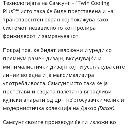
Технологијата на Самсунг – “Twin Cooling
Plus™“ исто така ќе биде претставена и на
транспарентен екран кој покажува како
системот независно го контролира
фрижидерот и замрзнувачот.
Покрај тоа, ќе бидат изложени и уреди со
премиум рамен дизајн, вклучувајќи и
минималистички дизајн кој ги усогласува сите
линии во една и ја максимализира
употребливоста. Самсунг исто така ќе ја
претстави и својата палета на вградливи
кујнски апарати од црн не’рѓосувачки челик и
модернистичка колекција на Дакор
(
Dacor)
.
Самсунг своите производи ќе ги изложи во