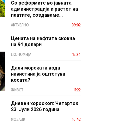
Со реформите во јавната
администрација и растот на
платите, создаваме
професионален, ефикасен и
АКТУЕЛНО
09:02
модерен јавен сектор
Цената на нафтата скокна
на 94 долари
ЕКОНОМИЈА
12:24
Дали морската вода
навистина ја оштетува
косата?
ЖИВОТ
11:22
Дневен хороскоп: Четврток
23. Јули 2026 година
МОЗАИК
10:42