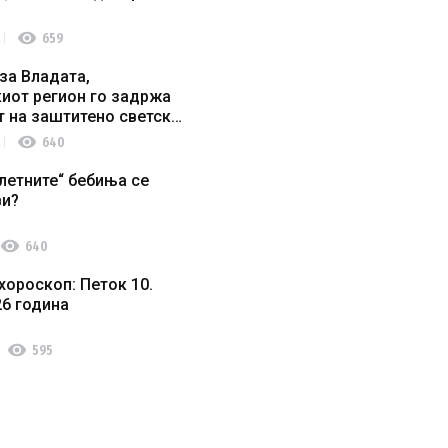
visibility
659
за Владата,
иот регион го задржа
т на заштитено светско
о наследство
visibility
640
летните“ бебиња се
ви?
visibility
640
хороскоп: Петок 10.
26 година
visibility
595