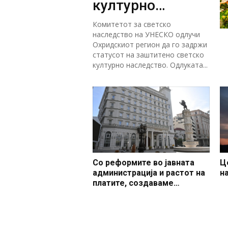
културно
наследство
Комитетот за светско
наследство на УНЕСКО одлучи
Охридскиот регион да го задржи
статусот на заштитено светско
културно наследство. Одлуката...
Со реформите во јавната
Ц
администрација и растот на
н
платите, создаваме
професионален, ефикасен и
модерен јавен сектор