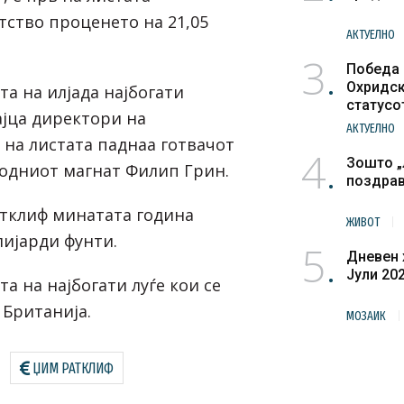
атство проценето на 21,05
АКТУЕЛНО
3
Победа 
Охридск
та на илјада најбогати
статусо
ајца директори на
културн
АКТУЕЛНО
 на листата паднаа готвачот
4
Зошто „
одниот магнат Филип Грин.
поздра
атклиф минатата година
ЖИВОТ
лијарди фунти.
5
Дневен 
Јули 20
та на најбогати луѓе кои се
 Британија.
МОЗАИК
ЏИМ РАТКЛИФ