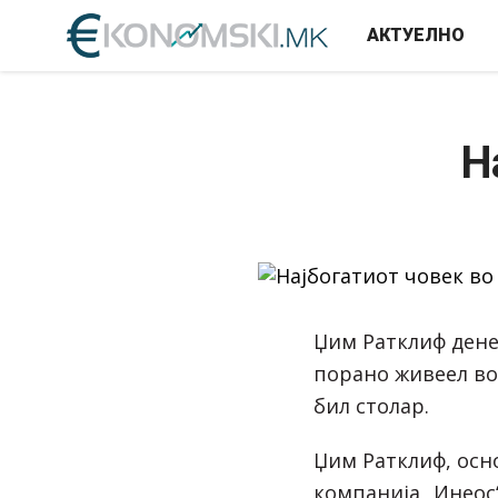
АКТУЕЛНО
Н
Џим Ратклиф денес
порано живеел во 
бил столар.
Џим Ратклиф, осн
компанија „Инеос“