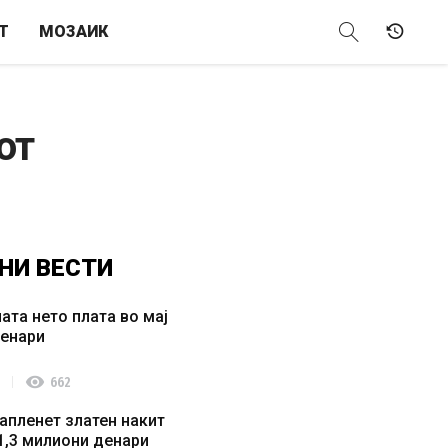
Т
МОЗАИК
от
НИ
ВЕСТИ
ата нето плата во мај
денари
visibility
662
апленет златен накит
1,3 милиони денари