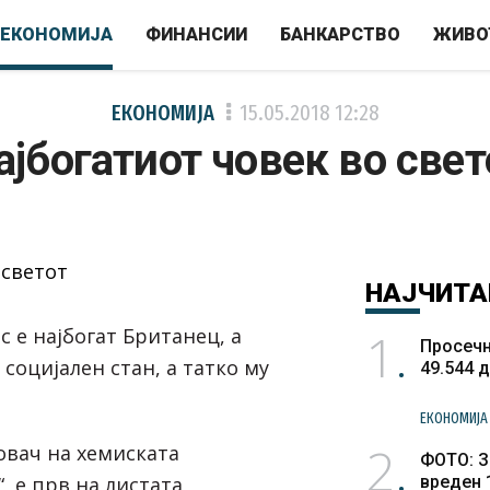
ЕКОНОМИЈА
ФИНАНСИИ
БАНКАРСТВО
ЖИВО
ЕКОНОМИЈА
15.05.2018
12:28
ајбогатиот човек во свет
НАЈЧИТА
1
 е најбогат Британец, а
Просечн
социјален стан, а татко му
49.544 
ЕКОНОМИЈА
2
овач на хемиската
ФОТО: З
, е прв на листата
вреден 