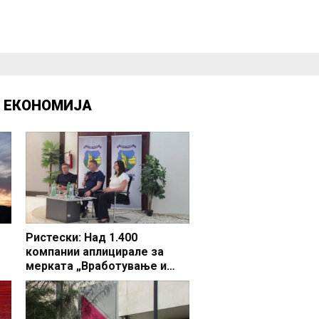
Д
ЕКОНОМИЈА
Ристески: Над 1.400
компании аплицирале за
мерката „Вработување и
раст“, во Делчево 44 фирми
бараат поддршка за 65 нови
вработувања