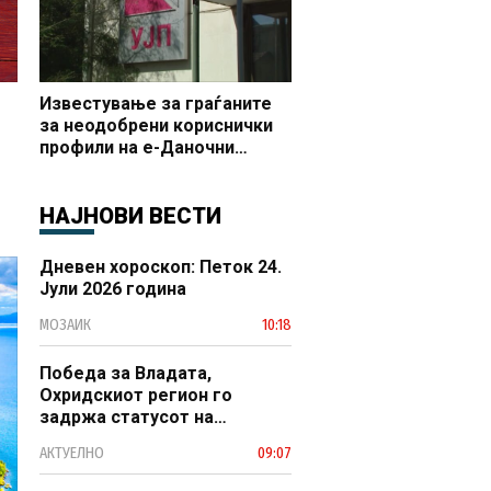
Известување за граѓаните
за неодобрени кориснички
профили на е-Даночни
услуги
НАЈНОВИ ВЕСТИ
Дневен хороскоп: Петок 24.
Јули 2026 година
МОЗАИК
10:18
Победа за Владата,
Охридскиот регион го
задржа статусот на
заштитено светско културно
АКТУЕЛНО
09:07
наследство