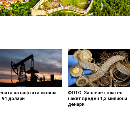
ената на нафтата скокна
ФОТО: Запленет златен
а 94 долари
накит вреден 1,3 милиони
денари