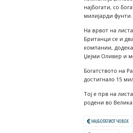
најбогати, со бог
милијарди фунти.
На врвот на листа
Британци се и дв
компании, додека
Џејми Оливер и м
Богатството на Р
достигнало 15 ми
Тој е прв на листа
родени во Велика
НАЈБОГАТИОТ ЧОВЕК