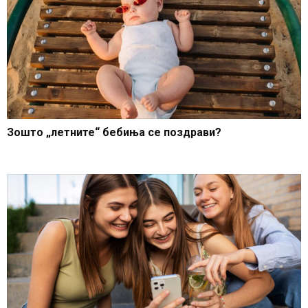
Зошто „летните“ бебиња се поздрави?