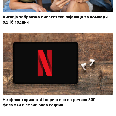
Англија забранува енергетски пијалаци за помлади
од 16 години
Нетфликс призна: AI користена во речиси 300
филмови и серии оваа година