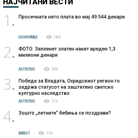
НАЈЧИТАНИ
ВЕСТИ
1
Просечната нето плата во мај 49.544 денари
visibility
ЕКОНОМИЈА
786
2
ФОТО: Запленет златен накит вреден 1,3
милиони денари
visibility
АКТУЕЛНО
785
3
Победа за Владата, Охридскиот регион го
задржа статусот на заштитено светско
културно наследство
visibility
АКТУЕЛНО
773
4
Зошто „летните“ бебиња се поздрави?
visibility
ЖИВОТ
770