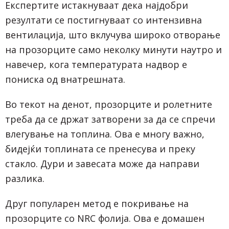
Експертите истакнуваат дека најдобри
резултати се постигнуваат со интензивна
вентилација, што вклучува широко отворање
на прозорците само неколку минути наутро и
навечер, кога температурата надвор е
пониска од внатрешната.
Во текот на денот, прозорците и ролетните
треба да се држат затворени за да се спречи
влегување на топлина. Ова е многу важно,
бидејќи топлината се пренесува и преку
стакло. Дури и завесата може да направи
разлика.
Друг популарен метод е покривање на
прозорците со NRC фолија. Ова е домашен