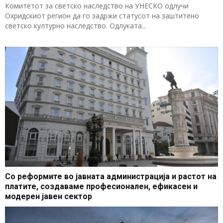
Комитетот за светско наследство на УНЕСКО одлучи
Охридскиот регион да го задржи статусот на заштитено
светско културно наследство. Одлуката...
Со реформите во јавната администрација и растот на
платите, создаваме професионален, ефикасен и
модерен јавен сектор