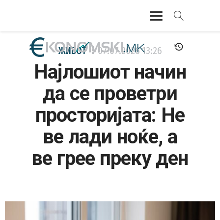
АКТУЕЛНО
ЖИВОТ
07.07.2026
13:26
Најлошиот начин
ЕКОНОМИЈА
да се проветри
ФИНАНСИИ
просторијата: Не
БАНКАРСТВО
ве лади ноќе, а
ЖИВОТ
ве грее преку ден
МОЗАИК