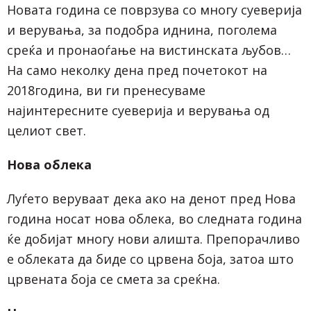
Новата година се поврзува со многу суеверија
и верувања, за подобра иднина, поголема
среќа и пронаоѓање на вистинската љубов…
На само неколку дена пред почетокот на
2018година, ви ги пренесуваме
најинтересните суеверија и верувања од
целиот свет.
Нова облека
Луѓето веруваат дека ако на денот пред Нова
година носат нова облека, во следната година
ќе добијат многу нови алишта. Препорачливо
е облеката да биде со црвена боја, затоа што
црвената боја се смета за среќна.