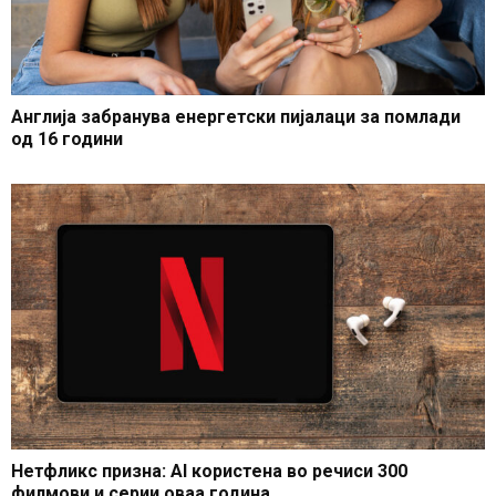
Англија забранува енергетски пијалаци за помлади
од 16 години
Нетфликс призна: AI користена во речиси 300
филмови и серии оваа година