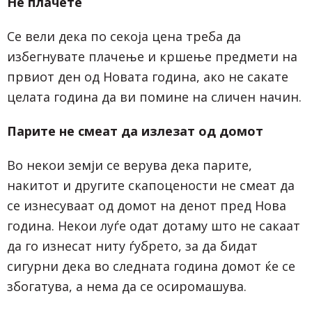
Не плачете
Се вели дека по секоја цена треба да
избегнувате плачење и кршење предмети на
првиот ден од Новата година, ако не сакате
целата година да ви помине на сличен начин.
Парите не смеат да излезат од домот
Во некои земји се верува дека парите,
накитот и другите скапоцености не смеат да
се изнесуваат од домот на денот пред Нова
година. Некои луѓе одат дотаму што не сакаат
да го изнесат ниту ѓубрето, за да бидат
сигурни дека во следната година домот ќе се
збогатува, а нема да се осиромашува.