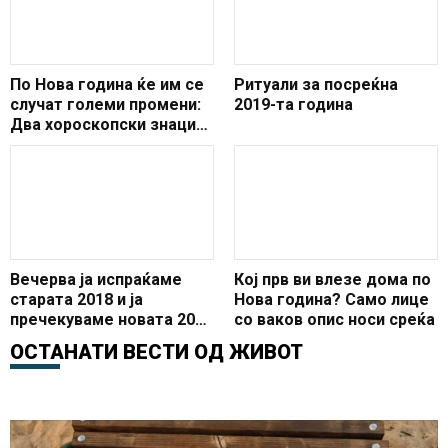
По Нова година ќе им се
Ритуали за посреќна
случат големи промени:
2019-та година
Два хороскопски знаци
на почеток на јануари ќе
доживеат голема среќа
и сѐ ќе им оди од рака
Вечерва ја испраќаме
Кој прв ви влезе дома по
старата 2018 и ја
Нова година? Само лице
пречекуваме новата 2019
со ваков опис носи среќа
година
ОСТАНАТИ ВЕСТИ ОД
ЖИВОТ