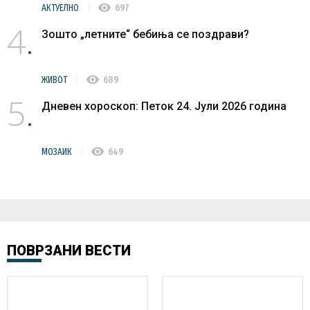
visibility
АКТУЕЛНО
697
4
Зошто „летните“ бебиња се поздрави?
visibility
ЖИВОТ
689
5
Дневен хороскоп: Петок 24. Јули 2026 година
visibility
МОЗАИК
649
ПОВРЗАНИ ВЕСТИ