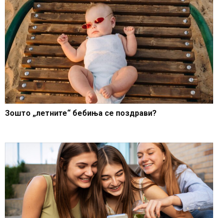
Зошто „летните“ бебиња се поздрави?