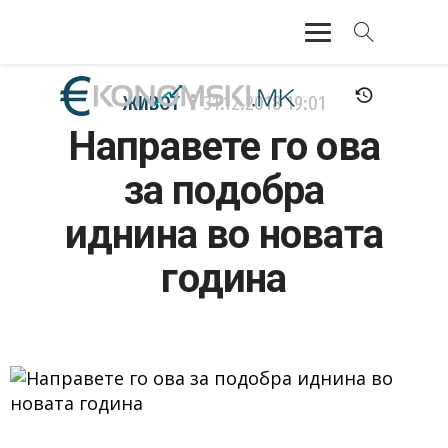
АКТУЕЛНО
ЖИВОТ
31.12.2018
19:01
Направете го ова
ЕКОНОМИЈА
за подобра
ФИНАНСИИ
иднина во новата
БАНКАРСТВО
година
ЖИВОТ
МОЗАИК