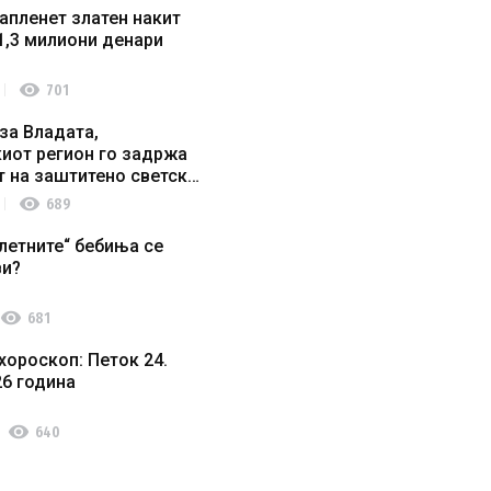
апленет златен накит
1,3 милиони денари
visibility
701
за Владата,
иот регион го задржа
т на заштитено светско
о наследство
visibility
689
летните“ бебиња се
ви?
visibility
681
хороскоп: Петок 24.
26 година
visibility
640