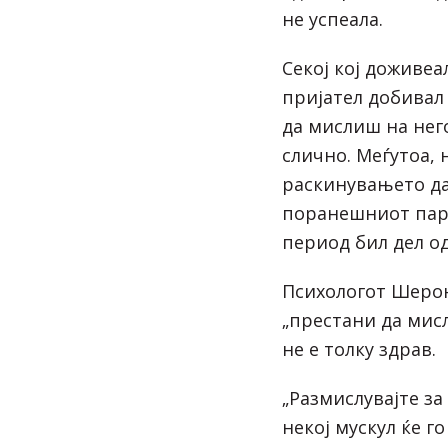
не успеала.
Секој кој доживе
пријател добивал
да мислиш на него
слично. Меѓутоа, 
раскинувањето да
поранешниот парт
период бил дел о
Психологот Шерон
„престани да мис
не е толку здрав.
„Размислувајте за 
некој мускул ќе г