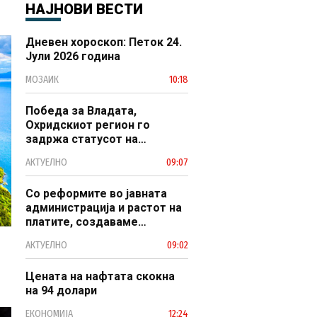
НАЈНОВИ ВЕСТИ
Дневен хороскоп: Петок 24.
Јули 2026 година
МОЗАИК
10:18
Победа за Владата,
Охридскиот регион го
задржа статусот на
заштитено светско културно
АКТУЕЛНО
09:07
наследство
Со реформите во јавната
администрација и растот на
платите, создаваме
професионален, ефикасен и
АКТУЕЛНО
09:02
модерен јавен сектор
Цената на нафтата скокна
на 94 долари
ЕКОНОМИЈА
12:24