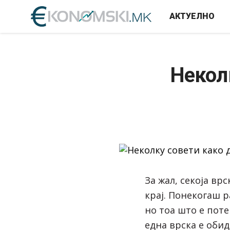
АКТУЕЛНО
Неколк
За жал, секоја вр
крај. Понекогаш 
но тоа што е поте
една врска е оби