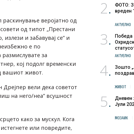
2
ФОТО: З
вреден 
ал раскинување веројатно од
АКТУЕЛНО
 совети од типот „Престани
3
Победа 
, излези и забавувај се“ и
Охридск
неизбежно е по
статусо
културн
 размислувате за
АКТУЕЛНО
нер, кој подолг временски
4
Зошто „
д вашиот живот.
поздра
 Дрејпер вели дека советот
ЖИВОТ
5
лиш на него/неа“ всушност
Дневен 
Јули 20
срцето како за мускул. Кога
МОЗАИК
о истегнете или повредите,