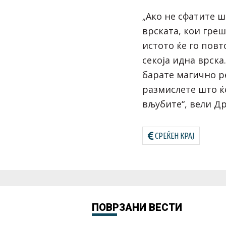
„Ако не сфатите 
врската, кои греш
истото ќе го повт
секоја идна врска
барате магично р
размислете што ќ
вљубите“, вели Др
СРЕЌЕН КРАЈ
ПОВРЗАНИ ВЕСТИ