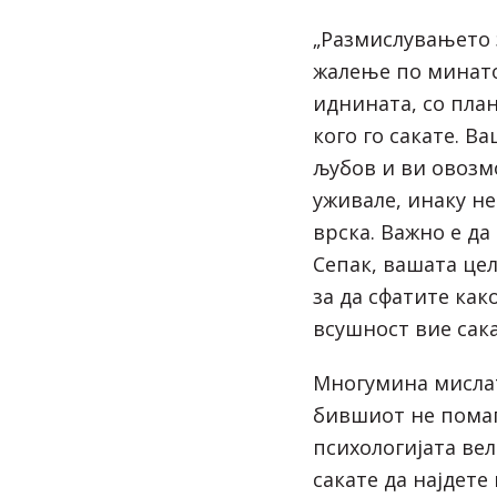
„Размислувањето 
жалење по минато
иднината, со план 
кого го сакате. В
љубов и ви овозм
уживале, инаку не
врска. Важно е да
Сепак, вашата цел
за да сфатите как
всушност вие сака
Многумина мислат
бившиот не помаг
психологијата вел
сакате да најдете