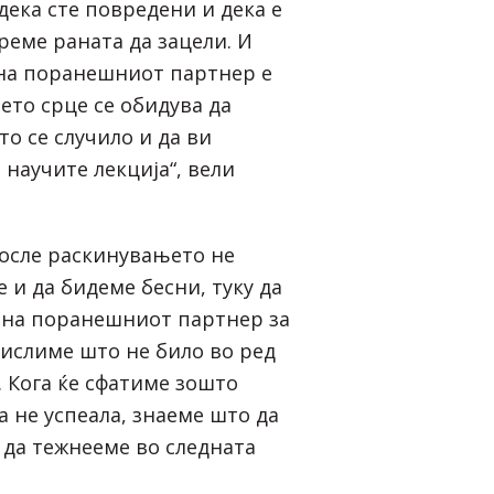
дека сте повредени и дека е
реме раната да зацели. И
на поранешниот партнер е
ето срце се обидува да
о се случило и да ви
 научите лекција“, вели
после раскинувањето не
е и да бидеме бесни, туку да
 на поранешниот партнер за
ислиме што не било во ред
. Кога ќе сфатиме зошто
 не успеала, знаеме што да
 да тежнееме во следната