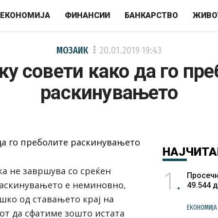
ЕКОНОМИЈА
ФИНАНСИИ
БАНКАРСТВО
ЖИВО
МОЗАИК
20.01.2019
19:43
у совети како да го пр
раскинувањето
НАЈЧИТА
1
ска не завршува со среќен
Просечн
раскинувањето е неминовно,
49.544 
шко од ставањето крај на
ЕКОНОМИЈА
дот да сфатиме зошто истата