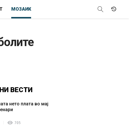
Т
МОЗАИК
еболите
НИ
ВЕСТИ
ата нето плата во мај
денари
visibility
705