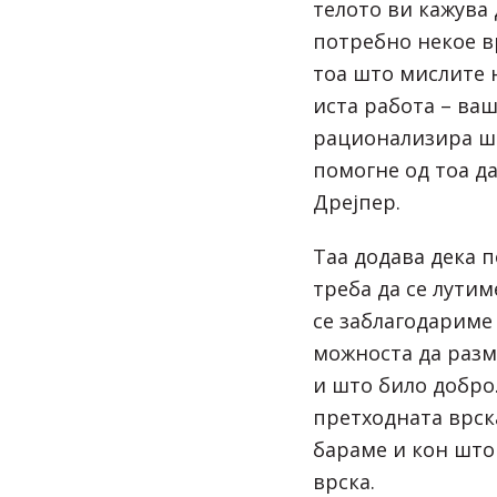
телото ви кажува 
потребно некое в
тоа што мислите 
иста работа – ваш
рационализира шт
помогне од тоа да
Дрејпер.
Таа додава дека 
треба да се лутим
се заблагодариме
можноста да разм
и што било добро
претходната врска
бараме и кон што
врска.