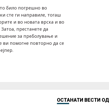
што било погрешно во
ки сте ги направиле, тогаш
орите и во новата врска и во
. Затоа, престанете да
ешение за преболување и
е ви помогне повторно да се
ејпер.
ОСТАНАТИ ВЕСТИ О