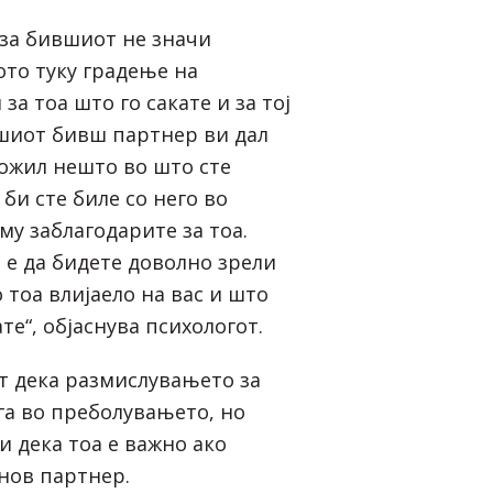
за бившиот не значи
то туку градење на
за тоа што го сакате и за тој
ашиот бивш партнер ви дал
ожил нешто во што сте
 би сте биле со него во
 му заблагодарите за тоа.
 е да бидете доволно зрели
о тоа влијаело на вас и што
те“, објаснува психологот.
 дека размислувањето за
а во преболувањето, но
и дека тоа е важно ако
 нов партнер.