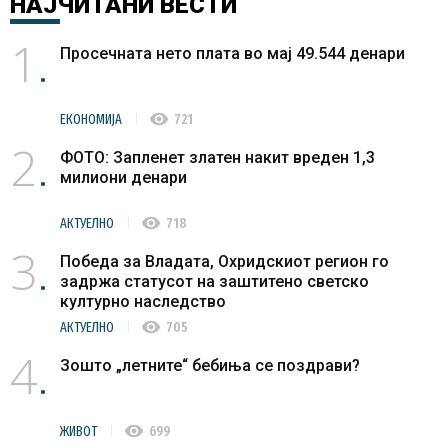
НАЈЧИТАНИ
ВЕСТИ
1
Просечната нето плата во мај 49.544 денари
visibility
ЕКОНОМИЈА
721
2
ФОТО: Запленет златен накит вреден 1,3
милиони денари
visibility
АКТУЕЛНО
718
3
Победа за Владата, Охридскиот регион го
задржа статусот на заштитено светско
културно наследство
visibility
АКТУЕЛНО
705
4
Зошто „летните“ бебиња се поздрави?
visibility
ЖИВОТ
699