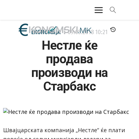
АКТУЕЛНО
ЕКОНОМИЈА
09.05.2018
10:21
Нестле ќе
ЕКОНОМИЈА
продава
ФИНАНСИИ
производи на
БАНКАРСТВО
Старбакс
ЖИВОТ
МОЗАИК
Швајцарската компанија „Нестле“ ќе плати
повеќе од седум милијарди долари за