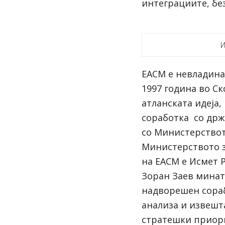
интеграциите, бе
И
ЕАСМ е невладина
1997 година во Ск
атланската идеја,
соработка со држ
со Министерствот
Министерството з
на ЕАСМ е Исмет 
Зоран Заев минат
надворешен сораб
анализа и извешт
стратешки приори