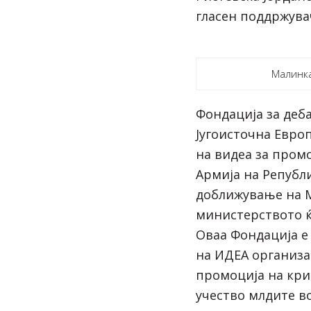
гласен поддржува
Малинка
Фондација за деб
Југоисточна Европ
на видеа за пром
Армија на Републ
доближување на М
министерството ќ
Оваа Фондација е
на ИДЕА организа
промоција на кр
учество млдите в