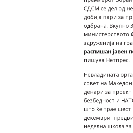
СДСМ се дел од н
добија пари за п
одбрана. Вкупно 3
министерството ќ
здруженија на гр
распишан јавен п
пишува Нетпрес.
Невладината орга
совет на Македони
денари за проект
безбедност и НАТ
што ќе трае шест 
декември, предви
неделна школа за