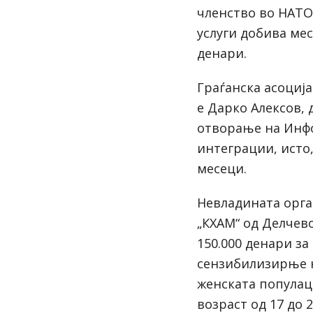
членство во НАТО.
услуги добива мес
денари.
Граѓанска асоција
е Дарко Алексов, 
отворање на Инфо
интеграции, исто
месеци.
Невладината орга
„КХАМ“ од Делчев
150.000 денари за
сензибилизирње 
женската популац
возраст од 17 до 