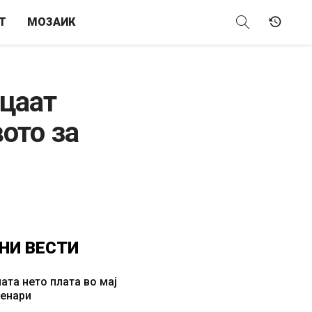
Т
МОЗАИК
ицаат
ото за
НИ
ВЕСТИ
ата нето плата во мај
денари