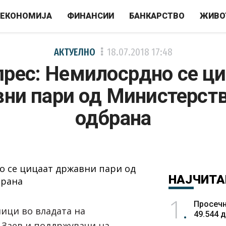
ЕКОНОМИЈА
ФИНАНСИИ
БАНКАРСТВО
ЖИВО
АКТУЕЛНО
18.07.2018
17:48
рес: Немилосрдно се ц
ни пари од Министерств
одбрана
НАЈЧИТА
1
Просечн
ици во владата на
49.544 
Заев и поддржувачи на