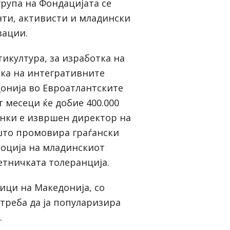
група на Фондацијата се
енти, активисти и младински
зации.
икултура, за изработка на
ка на интегративните
онија во Евроатлантските
т месеци ќе добие 400.000
енки е извршен директор на
што промовира граѓански
оција на младинскиот
етничката толеранција.
ици на Македонија, со
 треба да ја популаризира
.