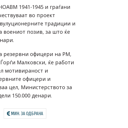
 НОАВМ 1941-1945 и граѓани
чествуваат во проект
евулуционерните традиции и
а воениот позив, за што ќе
енари.
а резервни офицери на РМ,
 Ѓорѓи Малковски, ќе работи
цел мотивираност и
зервните офицери и
ваа цел, Министерството за
ели 150.000 денари.
МИН. ЗА ОДБРАНА