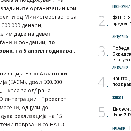
ЕКОНОМИЈА
евладините организации кои
2
роекти од Министерството за
ФОТО: З
вреден 
.000.000 денари,
е им даде на девет
АКТУЕЛНО
аѓани и фондации,
по
3
Победа 
овик, на 5 април годинава
,
Охридск
статусо
културн
АКТУЕЛНО
низација Евро-Атлантски
4
Зошто „
ја (ЕАСМ), доби 500.000
поздра
 „Школа за одбрана,
О интеграции“. Проектот
ЖИВОТ
5
месеци, од јули до
Дневен 
Јули 20
дува реализација на 15
 теми поврзани со НАТО
МОЗАИК