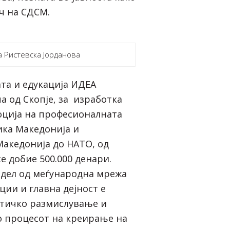
ч на СДСМ.
 Ристевска Јорданова
ата и едукација ИДЕА
а од Скопје, за изработка
оција на професионалната
ика Македонија и
акедонија до НАТО, од
е добие 500.000 денари.
 дел од меѓународна мрежа
ции и главна дејност е
итичко размислување и
о процесот на креирање на