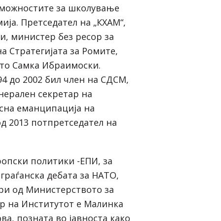
можностите за школување
ија. Претседател на „КХАМ“,
и, министер без ресор за
а Стратегијата за Ромите,
ото Самка Ибраимоски.
4 до 2002 бил член на СДСМ,
енерален секретар на
осна еманципација на
од 2013 потпретседател на
ропски политики -ЕПИ, за
граѓанска дебата за НАТО,
ари од Министерството за
р на Институтот е Малинка
ва, позната во јавноста како