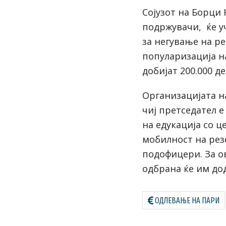
Сојузот на Борци
подржувачи, ќе у
за негување на р
популаризација н
добијат 200.000 д
Организацијата н
чиј претседател е
на едукација со 
мобилност на ре
подофицери. За о
одбрана ќе им дод
ОДЛЕВАЊЕ НА ПАРИ