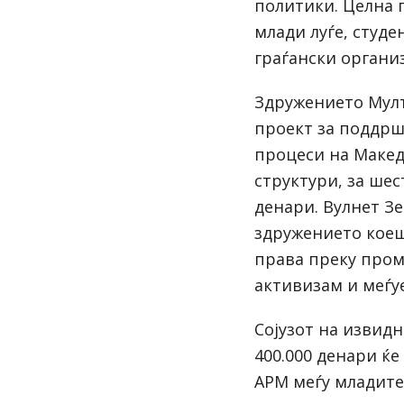
политики. Целна 
млади луѓе, студ
граѓански органи
Здружението Мулт
проект за поддрш
процеси на Макед
структури, за шес
денари. Вулнет З
здружението кое
права преку пром
активизам и меѓу
Сојузот на извидн
400.000 денари ќе
АРМ меѓу младите