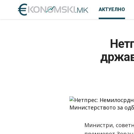
АКТУЕЛНО
Нетп
држав
Министри, советн
премиерот Зоран 