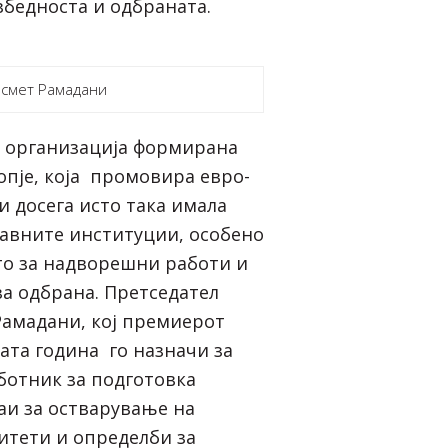
збедноста и одбраната.
смет Рамадани
 организација формирана
опје, која промовира евро-
 и досега исто така имала
авните институции, особено
о за надворешни работи и
а одбрана. Претседател
Рамадани, кој премиерот
ата година го назначи за
отник за подготовка
аи за остварување на
тети и определби за