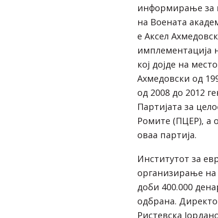
информирање за 
на Воената академ
е Аксел Ахмедовск
имплементација н
кој дојде на мест
Ахмедовски од 199
од 2008 до 2012 г
Партијата за цел
Ромите (ПЦЕР), а 
оваа партија.
Институтот за ев
организирање на 
доби 400.000 ден
одбрана. Директо
Ристевска Јордано