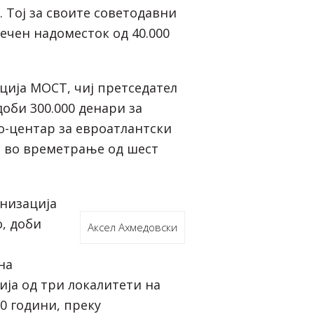
 Тој за своите советодавни
ечен надоместок од 40.000
ција МОСТ, чиј претседател
доби 300.000 денари за
-центар за евроатлантски
, во времетрање од шест
низација
о, доби
Аксел Ахмедовски
на
ија од три локалитети на
20 години, преку