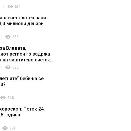
visibility
671
апленет златен накит
1,3 милиони денари
visibility
668
за Владата,
иот регион го задржа
т на заштитено светско
о наследство
visibility
650
летните“ бебиња се
ви?
visibility
648
хороскоп: Петок 24.
26 година
visibility
597