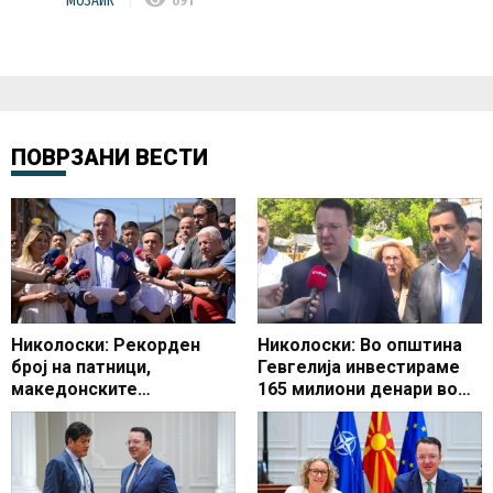
МОЗАИК
691
ПОВРЗАНИ ВЕСТИ
Николоски: Рекорден
Николоски: Во општина
број на патници,
Гевгелија инвестираме
македонските
165 милиони денари во
аеродроми со најголем
изградба на
раст
инфраструктурата, ќе се
гради нов влез во градот