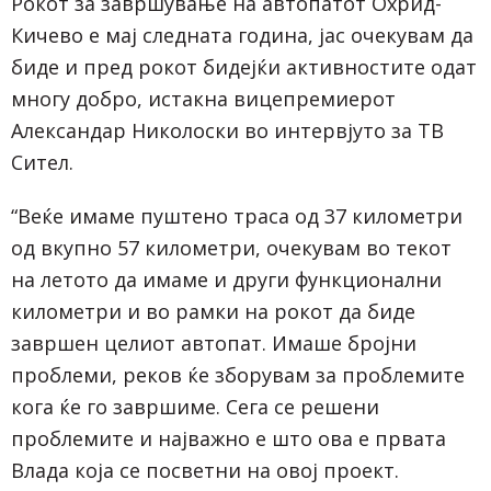
Рокот за завршување на автопатот Охрид-
Кичево е мај следната година, јас очекувам да
биде и пред рокот бидејќи активностите одат
многу добро, истакна вицепремиерот
Александар Николоски во интервјуто за ТВ
Сител.
“Веќе имаме пуштено траса од 37 километри
од вкупно 57 километри, очекувам во текот
на летото да имаме и други функционални
километри и во рамки на рокот да биде
завршен целиот автопат. Имаше бројни
проблеми, реков ќе зборувам за проблемите
кога ќе го завршиме. Сега се решени
проблемите и најважно е што ова е првата
Влада која се посветни на овој проект.