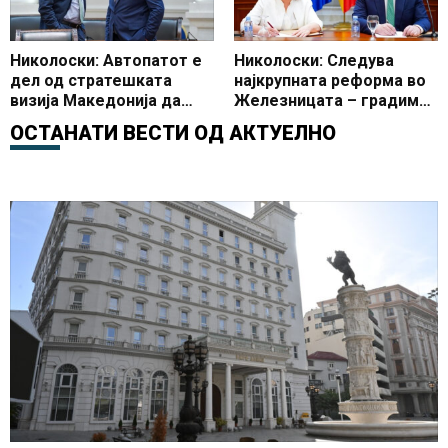
Николоски: Автопатот е
Николоски: Следува
дел од стратешката
најкрупната реформа во
визија Македонија да
Железницата – градиме
стане клучна
нови пруги, набавуваме
ОСТАНАТИ ВЕСТИ ОД
АКТУЕЛНО
транспортна крстосница
нови локомотиви,
на Балканот
патнички возови и
создаваме
функционални
железнички
претпријатија