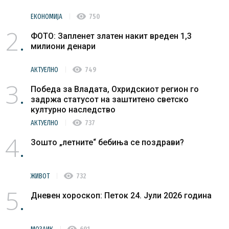
visibility
ЕКОНОМИЈА
750
2
ФОТО: Запленет златен накит вреден 1,3
милиони денари
visibility
АКТУЕЛНО
749
3
Победа за Владата, Охридскиот регион го
задржа статусот на заштитено светско
културно наследство
visibility
АКТУЕЛНО
737
4
Зошто „летните“ бебиња се поздрави?
visibility
ЖИВОТ
732
5
Дневен хороскоп: Петок 24. Јули 2026 година
visibility