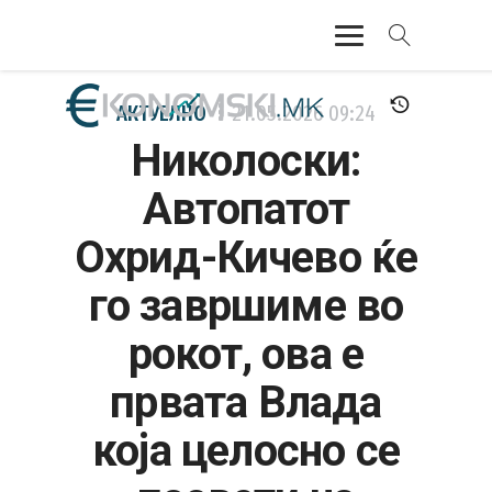
АКТУЕЛНО
АКТУЕЛНО
21.05.2026
09:24
Николоски:
ЕКОНОМИЈА
Автопатот
ФИНАНСИИ
Охрид-Кичево ќе
БАНКАРСТВО
го завршиме во
ЖИВОТ
рокот, oва е
МОЗАИК
првата Влада
која целосно се