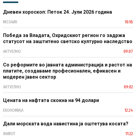
Дневен хороскоп: Петок 24. Јули 2026 година
МОЗАИК
10:18
Победа за Владата, Охридскиот регион го задржа
статусот на заштитено светско културно наследство
АКТУЕЛНО
09:07
Со реформите во јавната администрација и растот на
платите, создаваме професионален, ефикасен и
модерен јавен сектор
АКТУЕЛНО
09:02
Цената на нафтата скокна на 94 долари
ЕКОНОМИЈА
12:24
Дали морската вода навистина ја оштетува косата?
ЖИВОТ
11:22