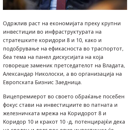
Одржлив раст на економијата преку крупни
инвестиции во инфраструктурата на
стратешките коридори 8 и 10, како и
подобрување на ефикасноста во траспортот,
беа тема на панел дискусијата на која
говореше заменик претседателот на Владата,
Александар Николоски, а во организација на
Европската Бизнис Заедница.
Вицепремиерот во своето обраќање посебен
фокус стави на инвестициите во патната и
железничката мрежа на Kоридорот 8 и
Kоридор 10 и кракот 10 -д, потенцирајќи дека