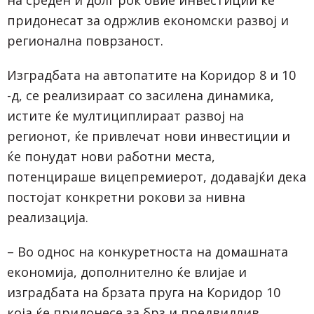
на среден и долг рок овие инвестиции ќе
придонесат за одржлив економски развој и
регионална поврзаност.
Изградбата на автопатите на Коридор 8 и 10
-д, се реализираат со засилена динамика,
истите ќе мултициплираат развој на
регионот, ќе привлечат нови инвестиции и
ќе понудат нови работни места,
потенцираше вицепремиерот, додавајќи дека
постојат конкретни рокови за нивна
реализација.
– Во однос на конкуретноста на домашната
економија, дополнително ќе влијае и
изградбата на брзата пруга на Коридор 10
која ќе придонесе за брз и предвидлив