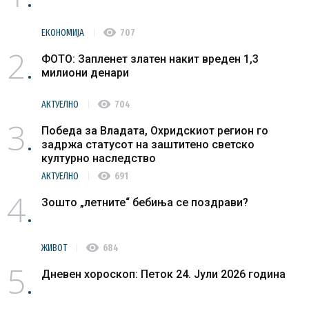
visibility
ЕКОНОМИЈА
707
2
ФОТО: Запленет златен накит вреден 1,3
милиони денари
visibility
АКТУЕЛНО
704
3
Победа за Владата, Охридскиот регион го
задржа статусот на заштитено светско
културно наследство
visibility
АКТУЕЛНО
691
4
Зошто „летните“ бебиња се поздрави?
visibility
ЖИВОТ
684
5
Дневен хороскоп: Петок 24. Јули 2026 година