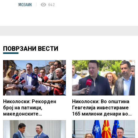
visibility
МОЗАИК
642
ПОВРЗАНИ ВЕСТИ
Николоски: Рекорден
Николоски: Во општина
број на патници,
Гевгелија инвестираме
македонските
165 милиони денари во
аеродроми со најголем
изградба на
раст
инфраструктурата, ќе се
гради нов влез во градот