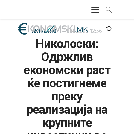
АКТУЕЛНО
АКТУЕЛНО
11.06.2026
12:56
Николоски:
ЕКОНОМИЈА
Одржлив
ФИНАНСИИ
економски раст
БАНКАРСТВО
ќе постигнеме
ЖИВОТ
преку
МОЗАИК
реализација на
крупните