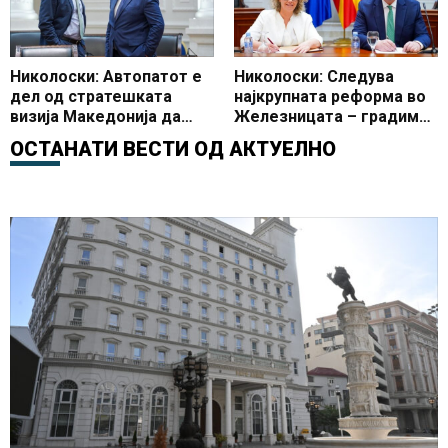
Николоски: Автопатот е
Николоски: Следува
дел од стратешката
најкрупната реформа во
визија Македонија да
Железницата – градиме
стане клучна
нови пруги, набавуваме
ОСТАНАТИ ВЕСТИ ОД
АКТУЕЛНО
транспортна крстосница
нови локомотиви,
на Балканот
патнички возови и
создаваме
функционални
железнички
претпријатија