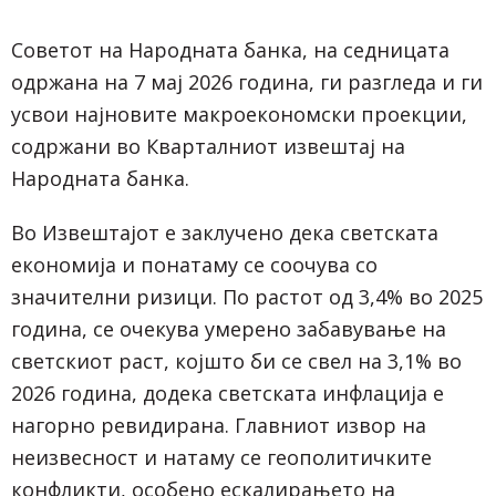
Советот на Народната банка, на седницата
одржана на 7 мај 2026 година, ги разгледа и ги
усвои најновите макроекономски проекции,
содржани во Кварталниот извештај на
Народната банка.
Во Извештајот е заклучено дека светската
економија и понатаму се соочува со
значителни ризици. По растот од 3,4% во 2025
година, се очекува умерено забавување на
светскиот раст, којшто би се свел на 3,1% во
2026 година, додека светската инфлација е
нагорно ревидирана. Главниот извор на
неизвесност и натаму се геополитичките
конфликти, особено ескалирањето на