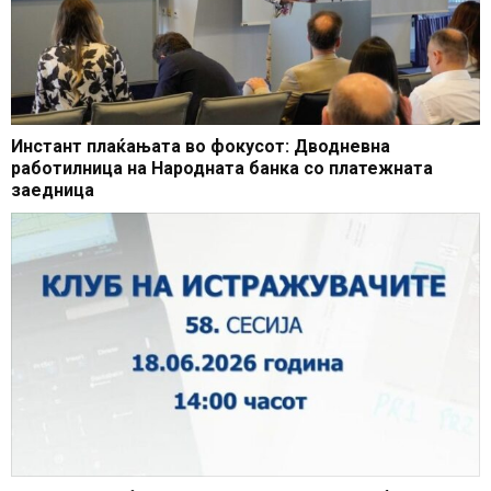
Инстант плаќањата во фокусот: Дводневна
работилница на Народната банка со платежната
заедница