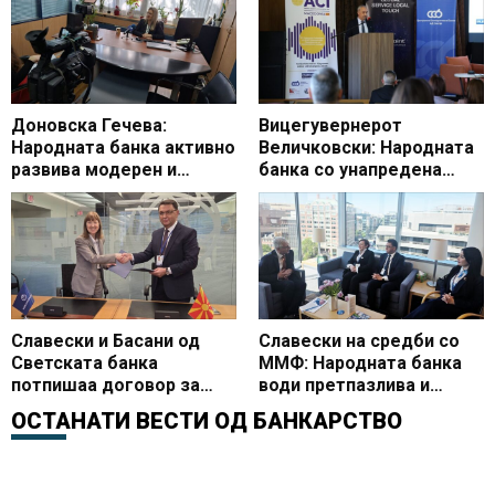
Доновска Гечева:
Вицегувернерот
Народната банка активно
Величковски: Народната
развива модерен и
банка со унапредена
сигурен платен систем
монетарна рамка и
активности за
поефикасни финансиски
пазари
Славески и Басани од
Славески на средби со
Светската банка
ММФ: Народната банка
потпишаа договор за
води претпазлива и
експертска поддршка за
конзистентна политика
ОСТАНАТИ ВЕСТИ ОД
БАНКАРСТВО
воведувањето инстант
плаќања во земјата