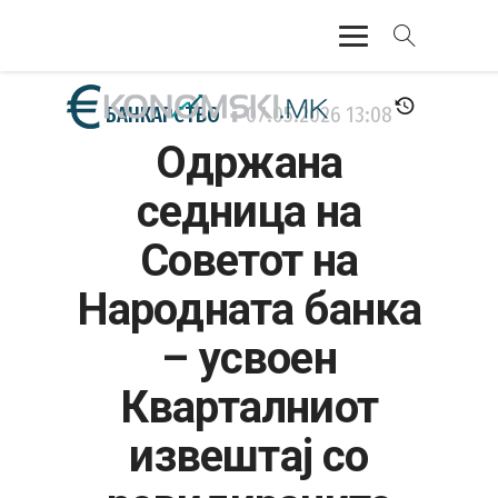
АКТУЕЛНО
БАНКАРСТВО
07.05.2026
13:08
Одржана
ЕКОНОМИЈА
седница на
ФИНАНСИИ
Советот на
БАНКАРСТВО
Народната банка
ЖИВОТ
– усвоен
МОЗАИК
Кварталниот
извештај со