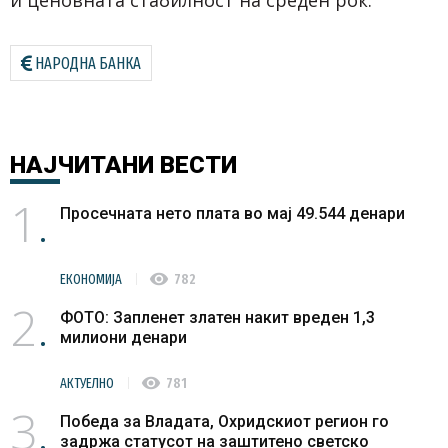
и ценовната стабилност на среден рок.
НАРОДНА БАНКА
НАЈЧИТАНИ
ВЕСТИ
1
Просечната нето плата во мај 49.544 денари
visibility
ЕКОНОМИЈА
782
2
ФОТО: Запленет златен накит вреден 1,3
милиони денари
visibility
АКТУЕЛНО
781
3
Победа за Владата, Охридскиот регион го
задржа статусот на заштитено светско