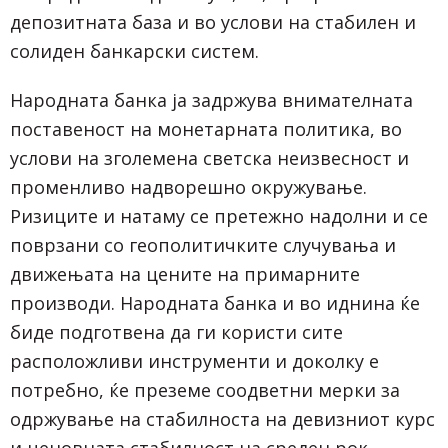
депозитната база и во услови на стабилен и
солиден банкарски систем.
Народната банка ја задржува внимателната
поставеност на монетарната политика, во
услови на зголемена светска неизвесност и
променливо надворешно окружување.
Ризиците и натаму се претежно надолни и се
поврзани со геополитичките случувања и
движењата на цените на примарните
производи. Народната банка и во иднина ќе
биде подготвена да ги користи сите
расположливи инструменти и доколку е
потребно, ќе преземе соодветни мерки за
одржување на стабилноста на девизниот курс