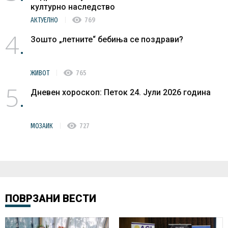
културно наследство
visibility
АКТУЕЛНО
769
4
Зошто „летните“ бебиња се поздрави?
visibility
ЖИВОТ
765
5
Дневен хороскоп: Петок 24. Јули 2026 година
visibility
МОЗАИК
727
ПОВРЗАНИ ВЕСТИ