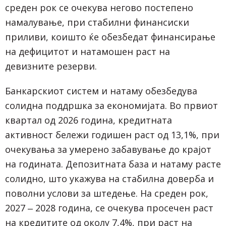
среден рок се очекува негово постепено
намалување, при стабилни финансиски
приливи, коишто ќе обезбедат финансирање
на дефицитот и натамошен раст на
девизните резерви.
Банкарскиот систем и натаму обезбедува
солидна поддршка за економијата. Во првиот
квартал од 2026 година, кредитната
активност бележи годишен раст од 13,1%, при
очекувања за умерено забавување до крајот
на годината. Депозитната база и натаму расте
солидно, што укажува на стабилна доверба и
поволни услови за штедење. На среден рок,
2027 ‒ 2028 година, се очекува просечен раст
на кредитите од околу 7,4%, при раст на