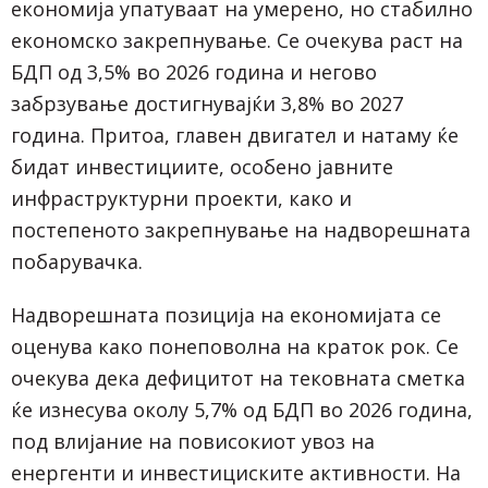
економија упатуваат на умерено, но стабилно
економско закрепнување. Се очекува раст на
БДП од 3,5% во 2026 година и негово
забрзување достигнувајќи 3,8% во 2027
година. Притоа, главен двигател и натаму ќе
бидат инвестициите, особено јавните
инфраструктурни проекти, како и
постепеното закрепнување на надворешната
побарувачка.
Надворешната позиција на економијата се
оценува како понеповолна на краток рок. Се
очекува дека дефицитот на тековната сметка
ќе изнесува околу 5,7% од БДП во 2026 година,
под влијание на повисокиот увоз на
енергенти и инвестициските активности. На