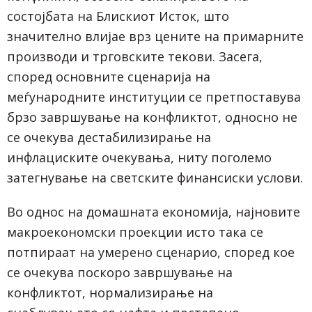
состојбата на Блискиот Исток, што
значително влијае врз цените на примарните
производи и трговските текови. Засега,
според основните сценарија на
меѓународните институции се претпоставува
брзо завршување на конфликтот, односно не
се очекува дестабилизирање на
инфлациските очекувања, ниту поголемо
затегнување на светските финансиски услови.
Во однос на домашната економија, најновите
макроекономски проекции исто така се
потпираат на умерено сценарио, според кое
се очекува поскоро завршување на
конфликтот, нормализирање на