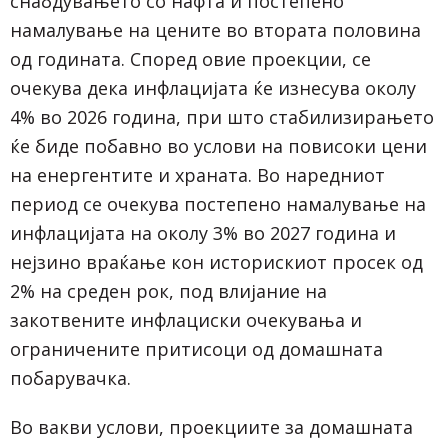
снабдувањето со нафта и постепено
намалување на цените во втората половина
од годината. Според овие проекции, се
очекува дека инфлацијата ќе изнесува околу
4% во 2026 година, при што стабилизирањето
ќе биде побавно во услови на повисоки цени
на енергентите и храната. Во наредниот
период се очекува постепено намалување на
инфлацијата на околу 3% во 2027 година и
нејзино враќање кон историскиот просек од
2% на среден рок, под влијание на
закотвените инфлациски очекувања и
ограничените притисоци од домашната
побарувачка.
Во вакви услови, проекциите за домашната