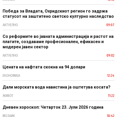
Победа за Владата, Охридскиот регион го задржа
статусот на заштитено светско културно наследство
АКТУЕЛНО
09:07
Со реформите во јавната администрација и растот на
платите, создаваме професионален, ефикасен и
модерен јавен сектор
АКТУЕЛНО
09:02
Цената на нафтата скокна на 94 долари
ЕКОНОМИЈА
12:24
Дали морската вода навистина ја оштетува косата?
ЖИВОТ
11:22
Дневен хороскоп: Четврток 23. Јули 2026 година
МОЗАИК
10:42