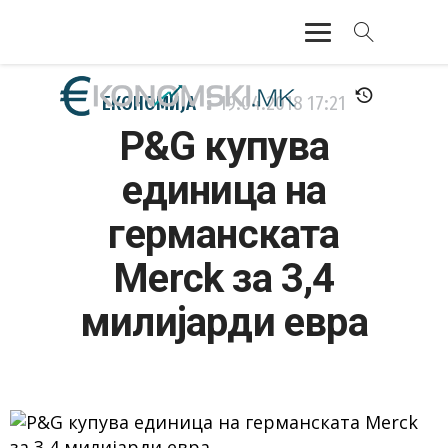
АКТУЕЛНО
ЕКОНОМИЈА
19.04.2018
17:21
P&G купува
ЕКОНОМИЈА
единица на
ФИНАНСИИ
германската
БАНКАРСТВО
Merck за 3,4
ЖИВОТ
милијарди евра
МОЗАИК