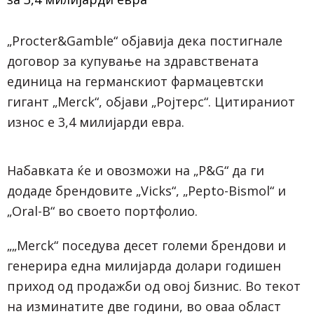
„Procter&Gamble“ објавија дека постигнале
договор за купување на здравствената
единица на германскиот фармацевтски
гигант „Merck“, објави „Ројтерс“. Цитираниот
износ е 3,4 милијарди евра.
Набавката ќе и овозможи на „P&G“ да ги
додаде брендовите „Vicks“, „Pepto-Bismol“ и
„Oral-B“ во своето портфолио.
„„Merck“ поседува десет големи брендови и
генерира една милијарда долари годишен
приход од продажби од овој бизнис. Во текот
на изминатите две години, во оваа област