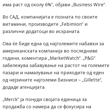
има раст од околу 6%“, објави „Business Wire“.
Во САД, компанијата е позната по своите
витамини, производите „Febimion“ и
различни додатоци во исхраната.
Ова ќе биде една од најголемите набавки за
американската компанија во последниве
години, коментира „MarketWatch“. „P&G“
забележува забавување на растот на големите
пазари и намалување на приходите од еден
од нејзините најголеми бизниси – „Gillette“,
додаде агенцијата.
„Merck“ ја понуди својата единица за
продажба со намера да се фокусира на