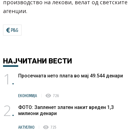
производство на лекови, велат од светските
агенции.
P&G
НАЈЧИТАНИ
ВЕСТИ
1
Просечната нето плата во мај 49.544 денари
visibility
ЕКОНОМИЈА
726
2
ФОТО: Запленет златен накит вреден 1,3
милиони денари
visibility
АКТУЕЛНО
725