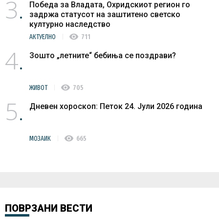
3
Победа за Владата, Охридскиот регион го
задржа статусот на заштитено светско
културно наследство
visibility
АКТУЕЛНО
711
4
Зошто „летните“ бебиња се поздрави?
visibility
ЖИВОТ
705
5
Дневен хороскоп: Петок 24. Јули 2026 година
visibility
МОЗАИК
665
ПОВРЗАНИ ВЕСТИ