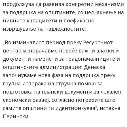
продолжува да развива конкретни механизми
за поддршка на општините, со цел јакнење на
нивните капацитети и поефикасно
извршување на надлежностите.
„Во изминатиот период преку Ресурсниот
центар испорачавме повеќе важни алатки и
документи наменети за градоначалниците и
општинските администрации. Денеска
започнуваме нова фаза на поддршка преку
групна испорака на стручна помош за
подготовка на плански документи за локален
економски развој, согласно потребите што
самите општини ги идентификуваа“, истакна
Перински.