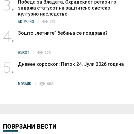
3
Победа за Владата, Охридскиот регион го
задржа статусот на заштитено светско
културно наследство
visibility
АКТУЕЛНО
732
4
Зошто „летните“ бебиња се поздрави?
visibility
ЖИВОТ
726
5
Дневен хороскоп: Петок 24. Јули 2026 година
visibility
МОЗАИК
686
ПОВРЗАНИ ВЕСТИ