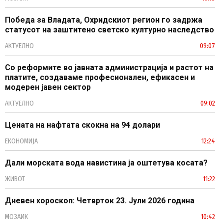
Победа за Владата, Охридскиот регион го задржа
статусот на заштитено светско културно наследство
АКТУЕЛНО
09:07
Со реформите во јавната администрација и растот на
платите, создаваме професионален, ефикасен и
модерен јавен сектор
АКТУЕЛНО
09:02
Цената на нафтата скокна на 94 долари
ЕКОНОМИЈА
12:24
Дали морската вода навистина ја оштетува косата?
ЖИВОТ
11:22
Дневен хороскоп: Четврток 23. Јули 2026 година
МОЗАИК
10:42