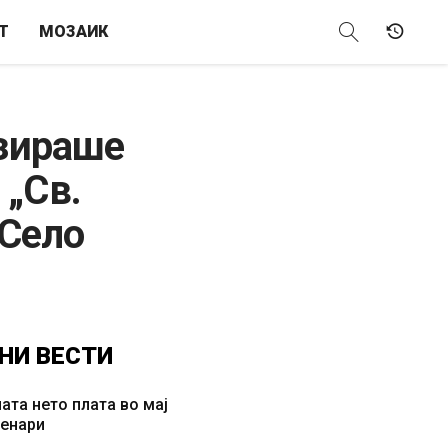
Т
МОЗАИК
изираше
 „Св.
 Село
НИ
ВЕСТИ
ата нето плата во мај
денари