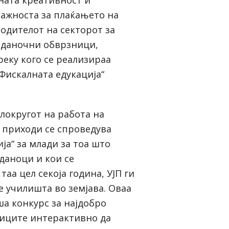
ажноста за плаќањето на
водителот на секторот за
а даночни обврзници,
реку кого се реализираа
Фискалната едукација“
локругот на работа на
и приходи се спроведува
ја“ за млади за тоа што
даноци и кои се
таа цел секоја година, УЈП ги
е училишта во земјава. Оваа
ша конкурс за најдобро
ниците интерактивно да