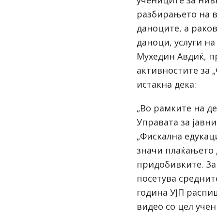
разбирањето на в
даноците, а рако
даноци, услуги н
Мухедин Авдиќ, п
активностите за „
истакна дека:
„Во рамките на де
Управата за јавн
„Фискална едукаци
значи плаќањето 
придобивките. За 
посетува среднит
година УЈП распи
видео со цел уче