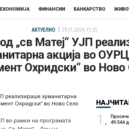
ЕКОНОМИЈА
ФИНАНСИИ
БАНКАРСТВО
ЖИВО
АКТУЕЛНО
29.11.2024
11:35
од „св Mатеј“ УЈП реал
нитарна акција во ОУРЦ
ент Охридски“ во Ново
НАЈЧИТА
1
Просечн
ЈП во рамки на програмата
49.544 
а „Св. Матеј“ – Ден на