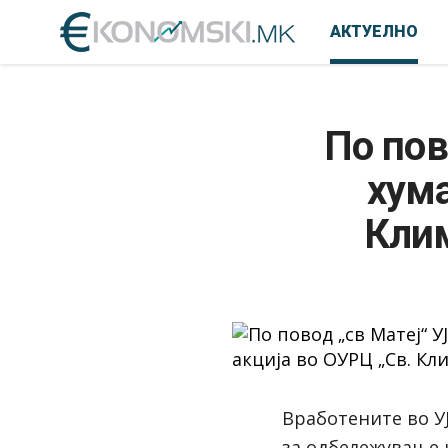
АКТУЕЛНО
По пов
хума
Клим
Вработените во У
за одбележување н