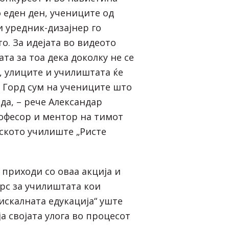
 еден ден, учениците од
и уредник-дизајнер го
о. За идејата во видеото
та за тоа дека доколку не се
, улиците и училиштата ќе
 Горд сум на учениците што
да, – рече Александар
офесор и ментор на тимот
ското училиште „Ристе
 приходи со оваа акција и
рс за училиштата кои
искалната едукација“ уште
а својата улога во процесот