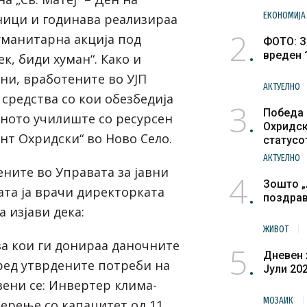
ЕКОНОМИЈА
ици и годинава реализираа
2
манитарна акција под
ФОТО: З
вреден 
к, биди хуман“. Како и
ни, вработените во УЈП
АКТУЕЛНО
средства со кои обезбедија
3
Победа 
вното училиште со ресурсен
Охридск
нт Охридски“ во Ново Село.
статусо
културн
АКТУЕЛНО
ените во Управата за јавни
4
Зошто „
ата ја врачи директорката
поздра
а изјави дека:
ЖИВОТ
ва кои ги донираа даночните
5
Дневен 
ред утврдените потреби на
Јули 20
ени се: Инвертер клима-
МОЗАИК
перење со капацитет од 11