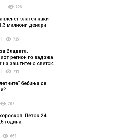
visibility
726
апленет златен накит
1,3 милиони денари
visibility
725
за Владата,
иот регион го задржа
т на заштитено светско
о наследство
visibility
711
летните“ бебиња се
ви?
visibility
705
хороскоп: Петок 24.
26 година
visibility
665