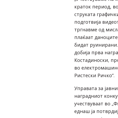
краток период, во
струката графичк
подготвија видеот
тргнавме од мисла
плаќаат даноците
бидат руинирани.
добија прва награ
Костадиноски, пр
во електромашин
Ристески Ричко“.
Управата за јавни
наградниот конку
учествуваат во „Ф
еднаш ја потврдиј