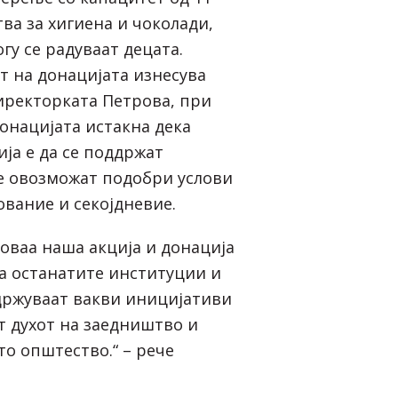
ва за хигиена и чоколади,
гу се радуваат децата.
т на донацијата изнесува
Директорката Петрова, при
онацијата истакна дека
ија е да се поддржат
се овозможат подобри услови
ование и секојдневие.
 оваа наша акција и донација
за останатите институции и
држуваат вакви иницијативи
ат духот на заедништво и
то општество.“ – рече