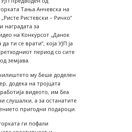
д УЈП предводен од
орката Тања Анчевска на
„Ристе Ристевски – Ричко“
и наградата за
идео на Конкурсот „Данок
да ти се врати“, која УЈП ја
ретходниот период со сите
од земјава.
училиштето му беше доделен
р, додека на тројцата
работија видеото, им беа
и слушалки, а за останатите
ението пригодни подароци.
орката ги пофали
ната креативност и