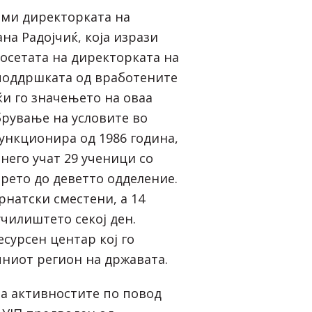
ими директорката на
на Радојчиќ, која изрази
посетата на директорката на
 поддршката од вработените
јќи го значењето на оваа
брување на условите во
ункционира од 1986 година,
него учат 29 ученици со
трето до деветто одделение.
рнатски сместени, а 14
училиштето секој ден.
сурсен центар кој го
чниот регион на државата.
на активностите по повод