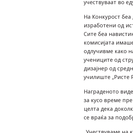
учествуваат во ед
На Конкурост беа 
изработени од ис
Сите беа нависти
комисијата имаше
одлучивме како н
учениците од стр
дизајнер од сред
училиште „Ристе 
Награденото виде
за кусо време пре
целта дека доколк
се враќа за подоб
„Учествуваме на 