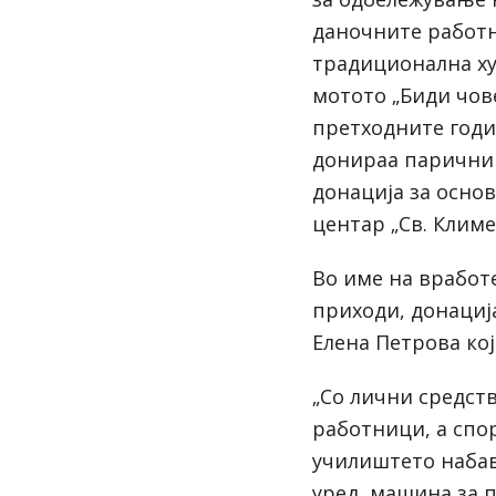
даночните работн
традиционална ху
мотото „Биди чове
претходните годи
донираа парични 
донација за осно
центар „Св. Климе
Во име на вработ
приходи, донациј
Елена Петрова кој
„Со лични средст
работници, а спо
училиштето набав
уред, машина за 