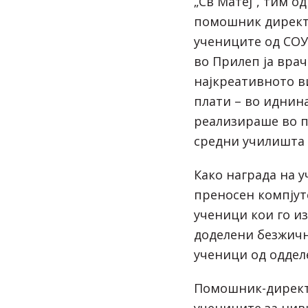
„Св Матеј“, тим о
помошник директ
учениците од СОУ 
во Прилеп ја врач
најкреативното в
плати – во иднина 
реализираше во п
средни училишта 
Како награда на 
преносен компјуте
ученици кои го из
доделени безжичн
ученици од оддел
Помошник-директ
учениците за нив