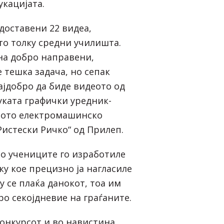
укацијата.
доставени 22 видеа,
то толку средни училишта.
на добро направени,
 тешка задача, но сепак
ајдобро да биде видеото од
уката графички уредник-
ното електромашинско
Ристески Ричко“ од Прилеп.
о учениците го изработиле
ку кое прецизно ја нагласиле
у се плаќа данокот, тоа им
ро секојдневие на граѓаните.
конкурсот и во навистина