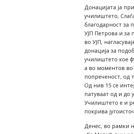
Донацијата ја пр
училиштето, Слаѓа
благодарност за 
УЈП Петрова и за
во УЈП, нагласува
донација за подо
училиштето кое ф
а во моментов во 
попреченост, од 
Од нив 15 се инте
патуваат од и до 
Училиштето е и ре
покрива југоисто
Денес, во рамки 