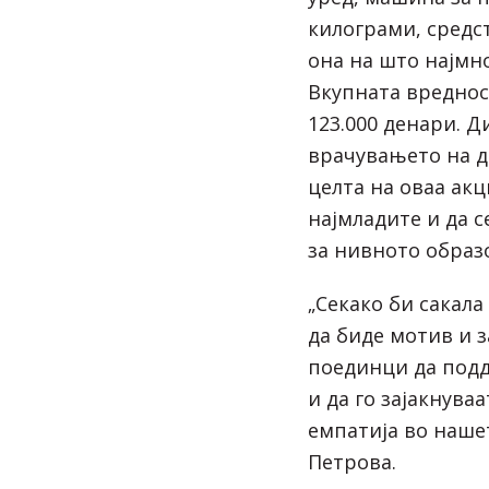
килограми, средст
она на што најмно
Вкупната вреднос
123.000 денари. 
врачувањето на д
целта на оваа акц
најмладите и да 
за нивното образ
„Секако би сакала
да биде мотив и 
поединци да под
и да го зајакнува
емпатија во наше
Петрова.