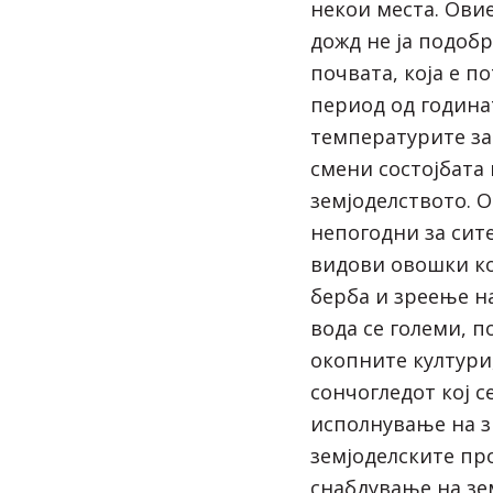
некои места. Ови
дожд не ја подобр
почвата, која е п
период од година
температурите за 
смени состојбата 
земјоделството. 
непогодни за сите
видови овошки ко
берба и зреење н
вода се големи, п
окопните култури
сончогледот кој с
исполнување на з
земјоделските пр
снабдување на зе