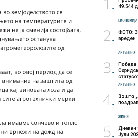
1
Просечн
49.544 
 во земјоделството се
њето на температурите и
ЕКОНОМИЈА
2
и не ја сменија состојбата,
ФОТО: З
днувањето останува
вреден 
 агрометеоролозите од
АКТУЕЛНО
3
Победа 
Охридск
аат, во овој период да се
статусо
 внимание на заштита од
културн
АКТУЕЛНО
ца кај виновата лоза и да
4
Зошто „
 сите агротехнички мерки
поздра
ЖИВОТ
ла имавме сончево и топло
5
Дневен 
ни врнежи на дожд на
Јули 20