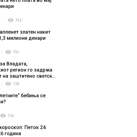
ата нето плата во мај
денари
visibility
752
апленет златен накит
1,3 милиони денари
visibility
751
за Владата,
иот регион го задржа
т на заштитено светско
о наследство
visibility
739
летните“ бебиња се
ви?
visibility
734
хороскоп: Петок 24.
26 година