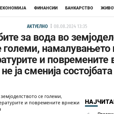
ЕКОНОМИЈА
ФИНАНСИИ
БАНКАРСТВО
ЖИВО
АКТУЕЛНО
08.08.2024
13:35
ите за вода во земјоде
е големи, намалувањето 
атурите и повремените
не ја сменија состојбата
НАЈЧИТА