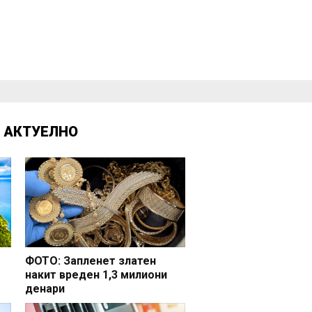
Д
АКТУЕЛНО
ФОТО: Запленет златен
накит вреден 1,3 милиони
денари
но