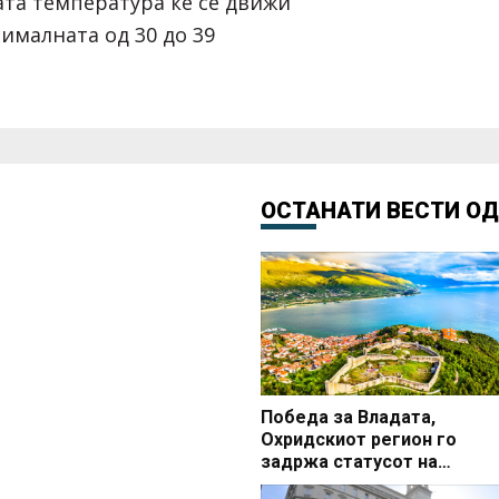
та температура ќе се движи
сималната од 30 до 39
ОСТАНАТИ ВЕСТИ О
Победа за Владата,
Охридскиот регион го
задржа статусот на
заштитено светско култур