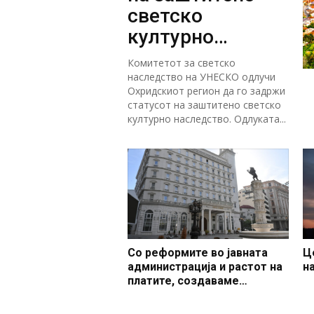
светско
културно
наследство
Комитетот за светско
наследство на УНЕСКО одлучи
Охридскиот регион да го задржи
статусот на заштитено светско
културно наследство. Одлуката...
Со реформите во јавната
Ц
администрација и растот на
н
платите, создаваме
професионален, ефикасен и
модерен јавен сектор