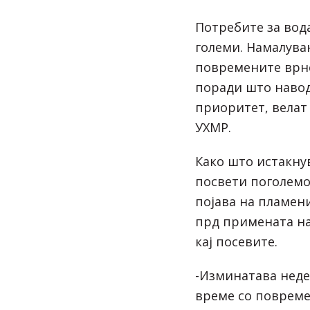
Потребите за вода
големи. Намалува
повремените врнеж
поради што наво
приоритет, велат
УХМР.
Како што истакнув
посвети поголемо
појава на пламени
прд примената на
кај посевите.
-Изминатава неде
време со повреме