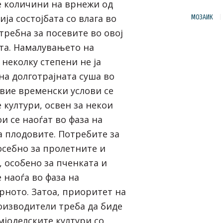
е количини на врнежи од
ија состојбата со влага во
МОЗАИК
отребна за посевите во овој
та. Намалувањето на
неколку степени не ја
на долготрајната суша во
Овие временски услови се
 култури, освен за некои
и се наоѓат во фаза на
а плодовите. Потребите за
осебно за пролетните и
, особено за пченката и
е наоѓа во фаза на
рното. Затоа, приоритет на
оизводители треба да биде
мјоделските култури со