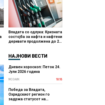
Владата со одлука: Кризната
а
состојба за нафта и нафтени
деривати продолжена до 20
 и
октомври
НАЈНОВИ ВЕСТИ
Дневен хороскоп: Петок 24.
Јули 2026 година
МОЗАИК
10:18
Победа за Владата,
Охридскиот регион го
задржа статусот на
заштитено светско културно