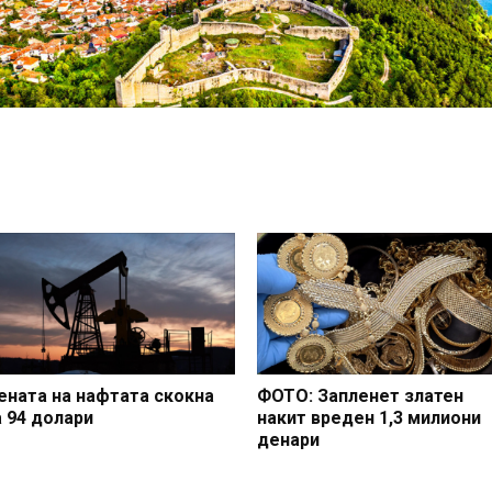
ената на нафтата скокна
ФОТО: Запленет златен
а 94 долари
накит вреден 1,3 милиони
денари