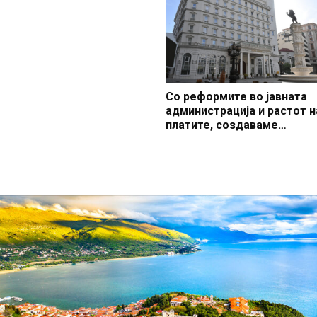
наследство
Со реформите во јавната
администрација и растот н
платите, создаваме
професионален, ефикасен
модерен јавен сектор