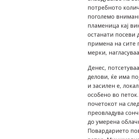
потребното колич
поголемо внимани
пламеница кај вин
останати посеви 
примена на сите 
мерки, нагласува
Денес, потсетува
делови, ќе има п
и засилен е, лока
особено во петок.
почетокот на сле
преовладува сонч
до умерена облачн
Повардарието по