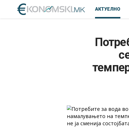
АКТУЕЛНО
Потреб
с
темпер