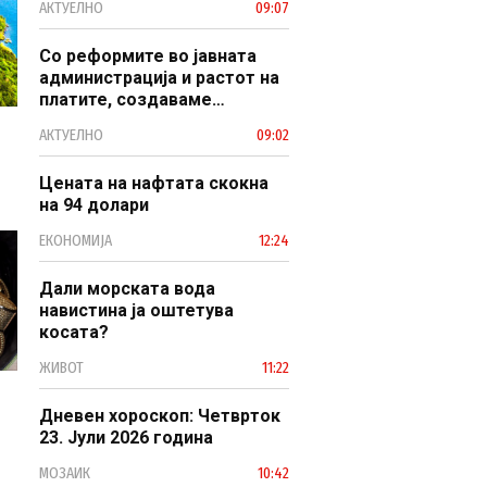
АКТУЕЛНО
09:07
наследство
Со реформите во јавната
администрација и растот на
платите, создаваме
професионален, ефикасен и
АКТУЕЛНО
09:02
модерен јавен сектор
Цената на нафтата скокна
на 94 долари
ЕКОНОМИЈА
12:24
Дали морската вода
навистина ја оштетува
косата?
ЖИВОТ
11:22
Дневен хороскоп: Четврток
23. Јули 2026 година
МОЗАИК
10:42