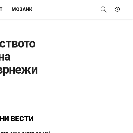
Т
МОЗАИК
лството
на
 врнежи
НИ
ВЕСТИ