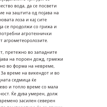
ество вода, да се посвети
е на заштита од појава на
овата лоза и кај сите
да се продолжи со грижа и
потребни агротехнички
ат агрометеоролозите.
ат, претежно во западните
ојава на пороен дожд, грмежи
лно во форма на невреме,
 За време на викендот и во
дната седмица ќе
ево и топло време со мала
ост. Ќе дува умерен, долж
времено засилен северен