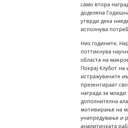
само втора награ
доделена Годишна
утврди дека ниед
исполнува потреб
Низ годините, Нар
поттикнува научн
областа на макро
Покрај Клубот на
истражувачите им
презентираат сво
награда за млади
дополнителна ала
мотивирање на мл
унапредување и р
аналитичката раб