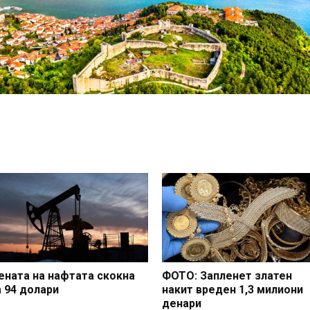
ената на нафтата скокна
ФОТО: Запленет златен
а 94 долари
накит вреден 1,3 милиони
денари