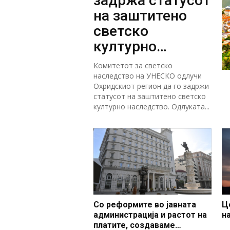
задржа статусот
на заштитено
светско
културно
наследство
Комитетот за светско
наследство на УНЕСКО одлучи
Охридскиот регион да го задржи
статусот на заштитено светско
културно наследство. Одлуката...
Со реформите во јавната
Ц
администрација и растот на
н
платите, создаваме