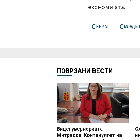
економијата.
НБРМ
МЛАДИ 
ПОВРЗАНИ ВЕСТИ
Вицегувернерката
С
Митреска: Континуитет на
и