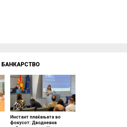
Д
БАНКАРСТВО
Инстант плаќањата во
фокусот: Дводневна