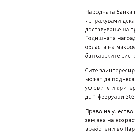
Народната банка 
истражувачи дека
доставување на т
Годишната наград
областа на макро
банкарските систе
Сите заинтереси
можат да поднесат
условите и крите
до 1 февруари 202
Право на учество
земјава на возрас
вработени во Нар