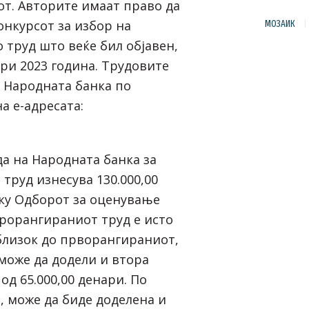
от. Авторите имаат право да
онкурсот за избор на
МОЗАИК
о труд што веќе бил објавен,
ари 2023 година. Трудовите
о Народната банка по
а е-адресата:
а на Народната банка за
труд изнесува 130.000,00
лку Одборот за оценување
рорангираниот труд е исто
 близок до прворангираниот,
може да додели и втора
 од 65.000,00 денари. По
, може да биде доделена и