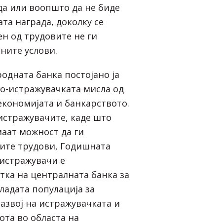
да или воопшто да не биде
та награда, доколку се
ен од трудовите не ги
ните услови.
одната банка постојано ја
о-истражувачката мисла од
економијата и банкарството.
 истражувачите, каде што
аат можност да ги
ите трудови, Годишната
 истражувачи е
тка на централната банка за
адата популација за
азвој на истражувачката и
ота во областа на