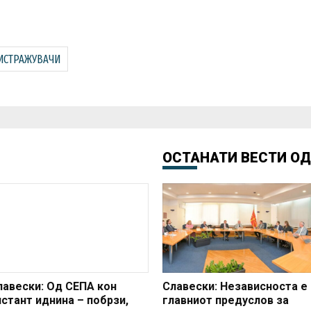
ИСТРАЖУВАЧИ
ОСТАНАТИ ВЕСТИ О
лавески: Од СЕПА кон
Славески: Независноста е
нстант иднина – побрзи,
главниот предуслов за