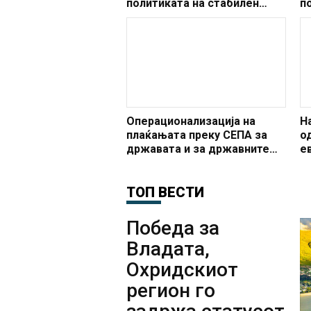
политиката на стабилен
п
девизен курс и одржување
п
на макроекономската
стабилност
Операционализација на
Н
плаќањата преку СЕПА за
о
државата и за државните
е
институции
2
ТОП ВЕСТИ
Победа за
Владата,
Охридскиот
регион го