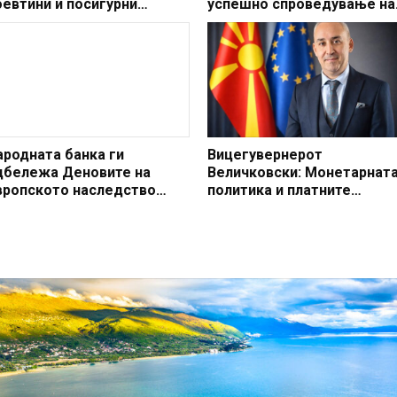
оевтини и посигурни
успешно спроведување на
лаќања за сите
мандатот на Народната
банка
ародната банка ги
Вицегувернерот
дбележа Деновите на
Величковски: Монетарнат
вропското наследство
политика и платните
025
системи се двата столба н
современото централно
банкарство