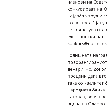
членови на Совет
конкурираат на К
најдобар труд и с
но не пред 1 јану
се поднесуваат д
електронски пат н
konkurs@nbrm.mk
Годишната наград
прворангираниот 
денари. Но, доко
процени дека вто
така со квалитет
Народната банка 
награда, во износ
оцена на Одборот