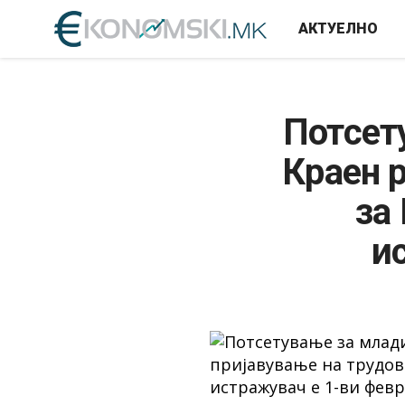
АКТУЕЛНО
Потсет
Краен 
за
и