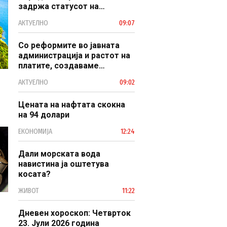
задржа статусот на
заштитено светско културно
АКТУЕЛНО
09:07
наследство
Со реформите во јавната
администрација и растот на
платите, создаваме
професионален, ефикасен и
АКТУЕЛНО
09:02
модерен јавен сектор
Цената на нафтата скокна
на 94 долари
ЕКОНОМИЈА
12:24
Дали морската вода
навистина ја оштетува
косата?
ЖИВОТ
11:22
Дневен хороскоп: Четврток
23. Јули 2026 година