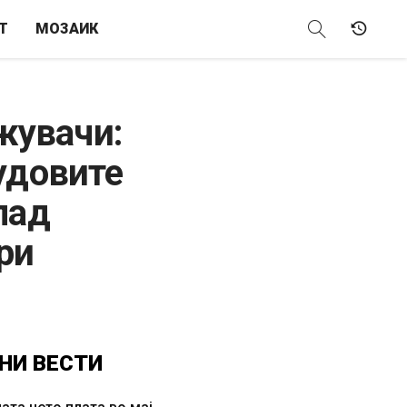
Т
МОЗАИК
жувачи:
удовите
лад
ри
НИ
ВЕСТИ