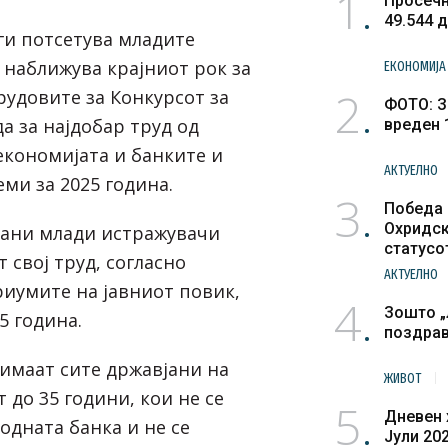
1
Просечн
49.544 
ги потсетува младите
 наближува крајниот рок за
ЕКОНОМИЈА
2
рудовите за Конкурсот за
ФОТО: З
а за најдобар труд од
вреден 
економијата и банките и
АКТУЕЛНО
ми за 2025 година.
3
Победа 
Охридск
рани млади истражувачи
статусо
 свој труд, согласно
културн
АКТУЕЛНО
риумите на јавниот повик,
4
Зошто „
5 година.
поздра
 имаат сите државјани на
ЖИВОТ
т до 35 години, кои не се
5
Дневен 
одната банка и не се
Јули 20