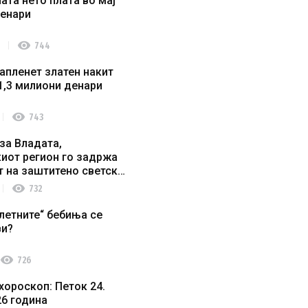
ата нето плата во мај
денари
visibility
744
апленет златен накит
1,3 милиони денари
visibility
743
за Владата,
иот регион го задржа
т на заштитено светско
о наследство
visibility
732
летните“ бебиња се
ви?
visibility
726
хороскоп: Петок 24.
26 година