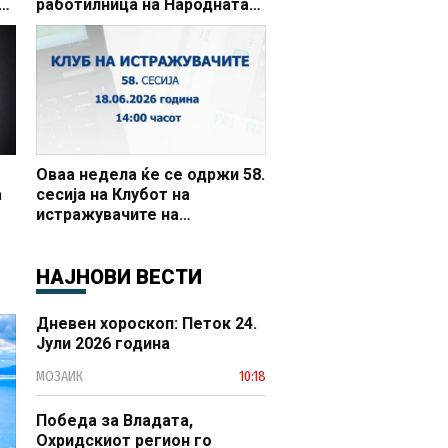
работилница на Народната
банка со платежната
заедница
Оваа недела ќе се одржи 58.
а
сесија на Клубот на
истражувачите на
а
Народната банка
НАЈНОВИ ВЕСТИ
Дневен хороскоп: Петок 24.
Јули 2026 година
МОЗАИК
10:18
Победа за Владата,
Охридскиот регион го