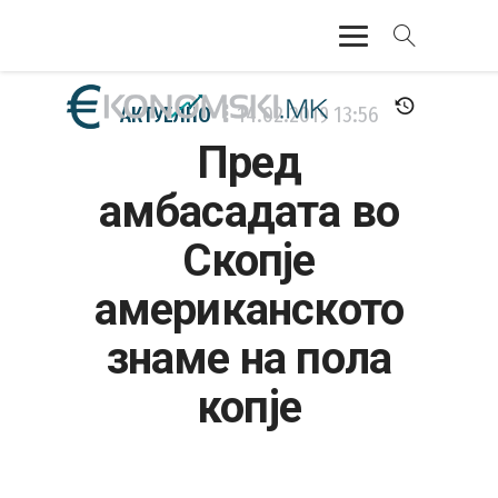
АКТУЕЛНО
АКТУЕЛНО
14.02.2019
13:56
Пред
ЕКОНОМИЈА
амбасадата во
ФИНАНСИИ
Скопје
БАНКАРСТВО
американското
ЖИВОТ
знаме на пола
МОЗАИК
копје