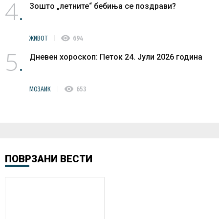
4
Зошто „летните“ бебиња се поздрави?
visibility
ЖИВОТ
694
5
Дневен хороскоп: Петок 24. Јули 2026 година
visibility
МОЗАИК
653
ПОВРЗАНИ ВЕСТИ