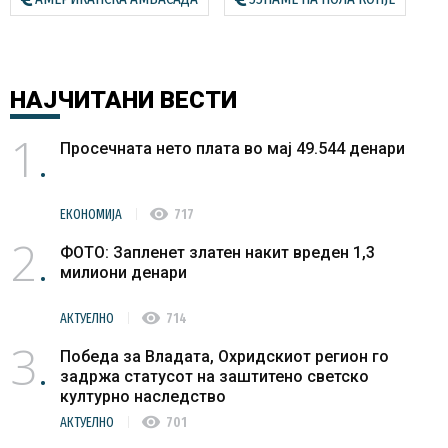
НАЈЧИТАНИ
ВЕСТИ
1
Просечната нето плата во мај 49.544 денари
visibility
ЕКОНОМИЈА
717
2
ФОТО: Запленет златен накит вреден 1,3
милиони денари
visibility
АКТУЕЛНО
714
3
Победа за Владата, Охридскиот регион го
задржа статусот на заштитено светско
културно наследство
visibility
АКТУЕЛНО
701