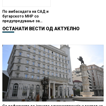
По амбасадата на САД и
бугарското МНР со
предупредување за
можни терористички
ОСТАНАТИ ВЕСТИ ОД
АКТУЕЛНО
напади на ИСИС во
Македонија