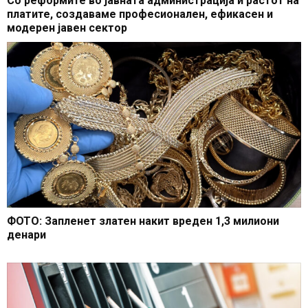
Со реформите во јавната администрација и растот на
платите, создаваме професионален, ефикасен и
модерен јавен сектор
ФОТО: Запленет златен накит вреден 1,3 милиони
денари