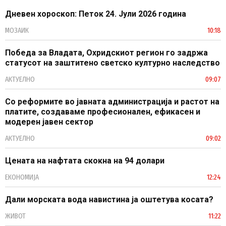
Дневен хороскоп: Петок 24. Јули 2026 година
МОЗАИК
10:18
Победа за Владата, Охридскиот регион го задржа
статусот на заштитено светско културно наследство
АКТУЕЛНО
09:07
Со реформите во јавната администрација и растот на
платите, создаваме професионален, ефикасен и
модерен јавен сектор
АКТУЕЛНО
09:02
Цената на нафтата скокна на 94 долари
ЕКОНОМИЈА
12:24
Дали морската вода навистина ја оштетува косата?
ЖИВОТ
11:22