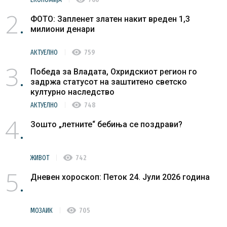
2
ФОТО: Запленет златен накит вреден 1,3
милиони денари
visibility
АКТУЕЛНО
759
3
Победа за Владата, Охридскиот регион го
задржа статусот на заштитено светско
културно наследство
visibility
АКТУЕЛНО
748
4
Зошто „летните“ бебиња се поздрави?
visibility
ЖИВОТ
742
5
Дневен хороскоп: Петок 24. Јули 2026 година
visibility
МОЗАИК
705