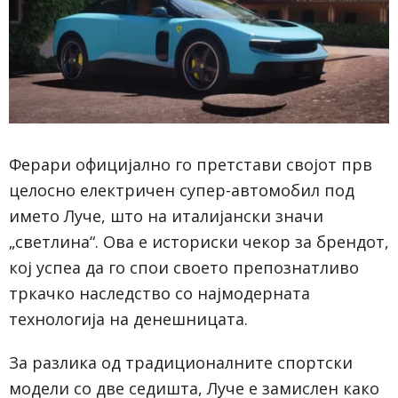
Ферари официјално го претстави својот прв
целосно електричен супер-автомобил под
името Луче, што на италијански значи
„светлина“. Ова е историски чекор за брендот,
кој успеа да го спои своето препознатливо
тркачко наследство со најмодерната
технологија на денешницата.
За разлика од традиционалните спортски
модели со две седишта, Луче е замислен како