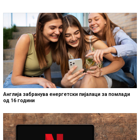
Англија забранува енергетски пијалаци за помлади
од 16 години