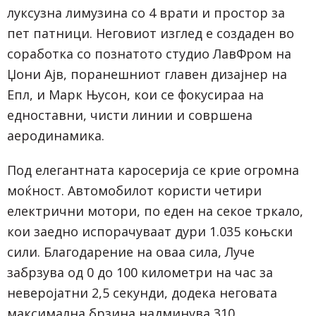
луксузна лимузина со 4 врати и простор за
пет патници. Неговиот изглед е создаден во
соработка со познатото студио ЛавФром на
Џони Ајв, поранешниот главен дизајнер на
Епл, и Марк Њусон, кои се фокусираа на
едноставни, чисти линии и совршена
аеродинамика.
Под елегантната каросерија се крие огромна
моќност. Автомобилот користи четири
електрични мотори, по еден на секое тркало,
кои заедно испорачуваат дури 1.035 коњски
сили. Благодарение на оваа сила, Луче
забрзува од 0 до 100 километри на час за
неверојатни 2,5 секунди, додека неговата
максимална брзина надминува 310