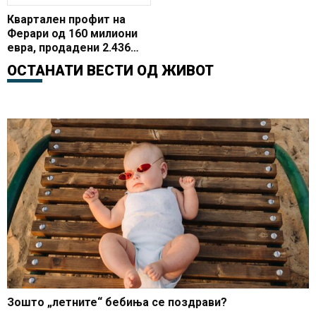
Квартален профит на
Ферари од 160 милиони
евра, продадени 2.436
возила
ОСТАНАТИ ВЕСТИ ОД
ЖИВОТ
Зошто „летните“ бебиња се поздрави?