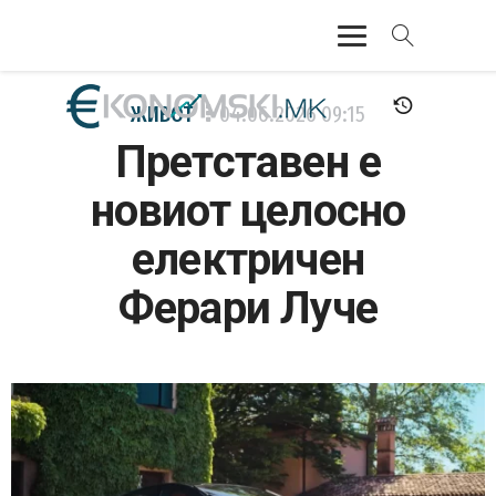
АКТУЕЛНО
ЖИВОТ
04.06.2026
09:15
Претставен е
ЕКОНОМИЈА
новиот целосно
ФИНАНСИИ
електричен
БАНКАРСТВО
Ферари Луче
ЖИВОТ
МОЗАИК