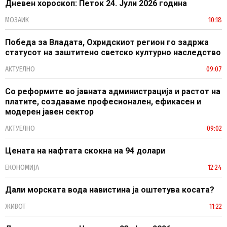
Дневен хороскоп: Петок 24. Јули 2026 година
МОЗАИК
10:18
Победа за Владата, Охридскиот регион го задржа
статусот на заштитено светско културно наследство
АКТУЕЛНО
09:07
Со реформите во јавната администрација и растот на
платите, создаваме професионален, ефикасен и
модерен јавен сектор
АКТУЕЛНО
09:02
Цената на нафтата скокна на 94 долари
ЕКОНОМИЈА
12:24
Дали морската вода навистина ја оштетува косата?
ЖИВОТ
11:22