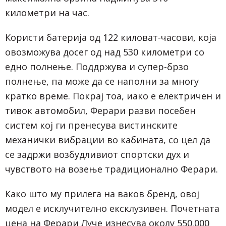
километри на час.
Користи батерија од 122 киловат-часови, која
овозможува досег од над 530 километри со
едно полнење. Поддржува и супер-брзо
полнење, па може да се наполни за многу
кратко време. Покрај тоа, иако е електричен и
тивок автомобил, Ферари разви посебен
систем кој ги пренесува вистинските
механички вибрации во кабината, со цел да
се задржи возбудливиот спортски дух и
чувството на возење традиционално Ферари.
Како што му прилега на ваков бренд, овој
модел е исклучително ексклузивен. Почетната
цена на Ферари Луче изнесува околу 550.000