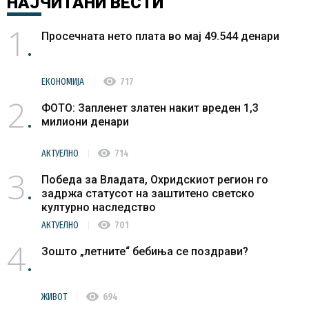
НАЈЧИТАНИ
ВЕСТИ
1
Просечната нето плата во мај 49.544 денари
visibility
ЕКОНОМИЈА
717
2
ФОТО: Запленет златен накит вреден 1,3
милиони денари
visibility
АКТУЕЛНО
714
3
Победа за Владата, Охридскиот регион го
задржа статусот на заштитено светско
културно наследство
visibility
АКТУЕЛНО
701
4
Зошто „летните“ бебиња се поздрави?
visibility
ЖИВОТ
694