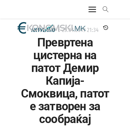
АКТУЕЛНО
АКТУЕЛНО
25.01.2019
21:34
Превртена
ЕКОНОМИЈА
цистерна на
ФИНАНСИИ
патот Демир
БАНКАРСТВО
Капија-
ЖИВОТ
Смоквица, патот
МОЗАИК
е затворен за
сообраќај