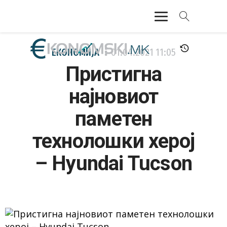
АКТУЕЛНО
ЕКОНОМИЈА
01.04.2021
11:05
Пристигна
ЕКОНОМИЈА
најновиот
ФИНАНСИИ
паметен
БАНКАРСТВО
технолошки херој
ЖИВОТ
– Hyundai Tucson
МОЗАИК