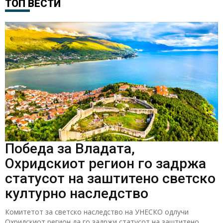
ТОП ВЕСТИ
Победа за Владата,
Охридскиот регион го задржа
статусот на заштитено светско
културно наследство
Комитетот за светско наследство на УНЕСКО одлучи
Охридскиот регион да го задржи статусот на заштитено