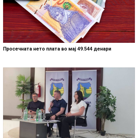
Просечната нето плата во мај 49.544 денари