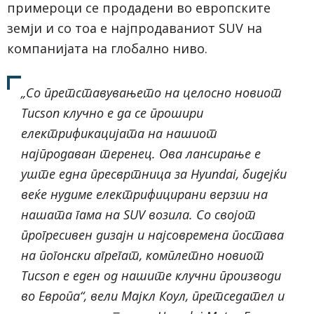
примероци се продадени во европските
земји и со тоа е најпродаваниот SUV на
компанијата на глобално ниво.
„Со претставувањето на целосно новиот
Tucson клучно е да се прошири
електрификацијата на нашиот
најпродаван теренец. Ова лансирање е
уште една пресвртница за Hyundai, бидејќи
веќе нудиме електрифицирани верзии на
нашата гама на SUV возила. Со својот
прогресивен дизајн и најсовремена постава
на погонски агрегат, комплетно новиот
Tucson е еден од нашите клучни производи
во Европа“, вели Мајкл Коул, претседател и