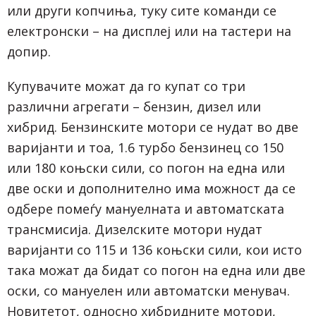
или други копчиња, туку сите команди се
електронски – на дисплеј или на тастери на
допир.
Купувачите можат да го купат со три
различни агрегати – бензин, дизел или
хибрид. Бензинските мотори се нудат во две
варијанти и тоа, 1.6 турбо бензинец со 150
или 180 коњски сили, со погон на една или
две оски и дополнително има можност да се
одбере помеѓу мануелната и автоматската
трансмисија. Дизелските мотори нудат
варијанти со 115 и 136 коњски сили, кои исто
така можат да бидат со погон на една или две
оски, со мануелен или автоматски менувач.
Новитетот, односно хибридните мотори,