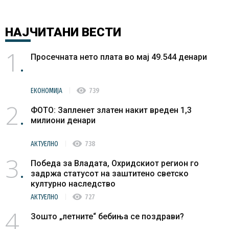
НАЈЧИТАНИ
ВЕСТИ
1
Просечната нето плата во мај 49.544 денари
visibility
ЕКОНОМИЈА
739
2
ФОТО: Запленет златен накит вреден 1,3
милиони денари
visibility
АКТУЕЛНО
738
3
Победа за Владата, Охридскиот регион го
задржа статусот на заштитено светско
културно наследство
visibility
АКТУЕЛНО
727
4
Зошто „летните“ бебиња се поздрави?