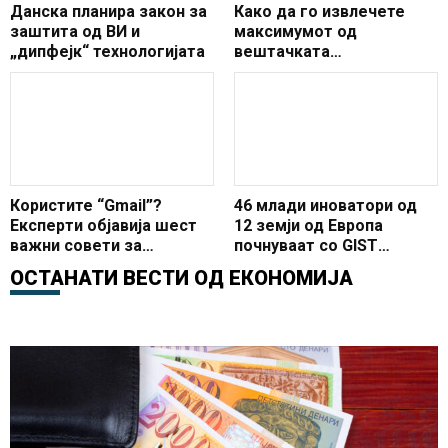
Данска планира закон за
Како да го извлечете
заштита од ВИ и
максимумот од
„дипфејк“ технологијата
вештачката
интелигенција
Користите “Gmail”?
46 млади иноватори од
Експерти објавија шест
12 земји од Европа
важни совети за
почнуваат со GIST
безбедност
регионалниот тренинг во
ОСТАНАТИ ВЕСТИ ОД
ЕКОНОМИЈА
Скопје