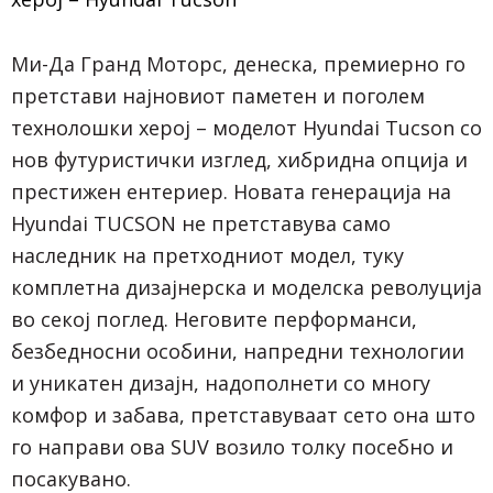
Ми-Да Гранд Моторс, денеска, премиерно го
претстави најновиот паметен и поголем
технолошки херој – моделот Hyundai Tucson со
нов футуристички изглед, хибридна опција и
престижен ентериер. Новата генерација на
Hyundai TUCSON не претставува само
наследник на претходниот модел, туку
комплетна дизајнерска и моделска револуција
во секој поглед. Неговите перформанси,
безбедносни особини, напредни технологии
и уникатен дизајн, надополнети со многу
комфор и забава, претставуваат сето она што
го направи ова SUV возило толку посебно и
посакувано.