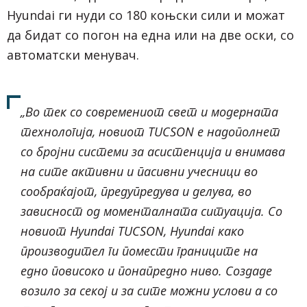
Hyundai ги нуди со 180 коњски сили и можат
да бидат со погон на една или на две оски, со
автоматски менувач.
„Во тек со современиот свет и модерната
технологија, новиот TUCSON e надополнет
со бројни системи за асистенција и внимава
на сите активни и пасивни учесници во
сообраќајот, предупредува и делува, во
зависност од моменталната ситуација. Со
новиот Hyundai TUCSON, Hyundai како
производител ги помести границите на
едно повисоко и понапредно ниво. Создаде
возило за секој и за сите можни услови а со