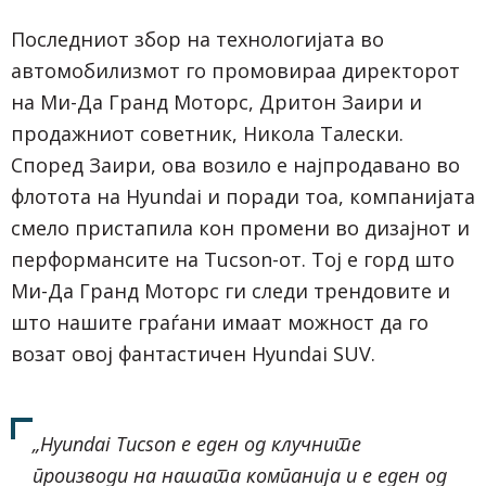
Последниот збор на технологијата во
автомобилизмот го промовираа директорот
на Ми-Да Гранд Моторс, Дритон Заири и
продажниот советник, Никола Талески.
Според Заири, ова возило е најпродавано во
флотота на Hyundai и поради тоа, компанијата
смело пристапила кон промени во дизајнот и
перформансите на Tucson-от. Тој е горд што
Ми-Да Гранд Моторс ги следи трендовите и
што нашите граѓани имаат можност да го
возат овој фантастичен Hyundai SUV.
„Hyundai Tucson е еден од клучните
производи на нашата компанија и е еден од