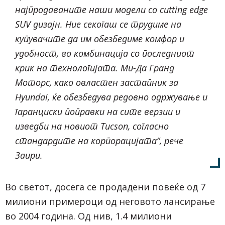
најпродаваните наши модели со cutting edge
SUV дизајн. Ние секогаш се трудиме на
купувачите да им обезбедиме комфор и
удобност, во комбинација со последниот
крик на технологијата. Ми-Да Гранд
Моторс, како овластен застапник за
Hyundai, ќе обезбедува редовно одржување и
гаранциски поправки на сите верзии и
изведби на новиот Tucson, согласно
стандардите на корпорацијата“, рече
Заири.
Во светот, досега се продадени повеќе од 7
милиони примероци од неговото лансирање
во 2004 година. Од нив, 1.4 милиони