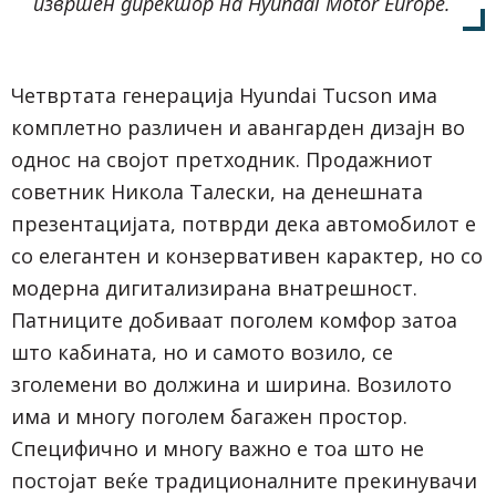
извршен директор на Hyundai Motor Europe.
Четвртата генерација Hyundai Tucson има
комплетно различен и авангарден дизајн во
однос на својот претходник. Продажниот
советник Никола Талески, на денешната
презентацијата, потврди дека автомобилот е
со елегантен и конзервативен карактер, но со
модерна дигитализирана внатрешност.
Патниците добиваат поголем комфор затоа
што кабината, но и самото возило, се
зголемени во должина и ширина. Возилото
има и многу поголем багажен простор.
Специфично и многу важно е тоа што не
постојат веќе традиционалните прекинувачи