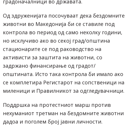
градоначалници во државата.
Од здруженијата посочуваат дека бездомните
животни во Македонија би се ставиле под
контрола во период од само неколку години,
но исклучиво ако во секој град/општина
стационарите се под раководство на
активисти за заштита на животни, со
задржано финансирање од градот/
општината. Исто така контрола би имало ако
се комплетира Регистарот на сопственици на
миленици и Правилникот за одгледувачници.
Поддршка на протестниот марш против
нехуманиот третман на бездомните животни
дадоа и поголем број јавни личности.