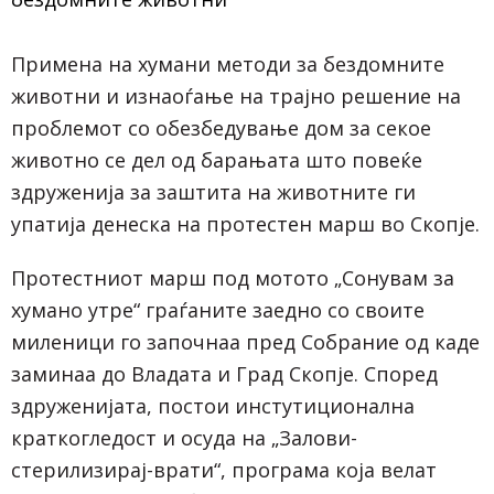
Примена на хумани методи за бездомните
животни и изнаоѓање на трајно решение на
проблемот со обезбедување дом за секое
животно се дел од барањата што повеќе
здруженија за заштита на животните ги
упатија денеска на протестен марш во Скопје.
Протестниот марш под мотото „Сонувам за
хумано утре“ граѓаните заедно со своите
миленици го започнаа пред Собрание од каде
заминаа до Владата и Град Скопје. Според
здруженијата, постои инстутиционална
краткогледост и осуда на „Залови-
стерилизирај-врати“, програма која велат