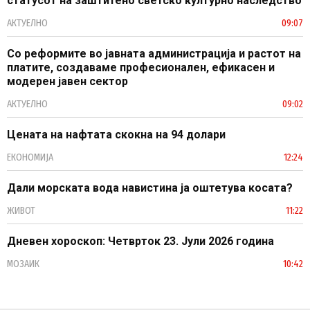
статусот на заштитено светско културно наследство
АКТУЕЛНО
09:07
Со реформите во јавната администрација и растот на
платите, создаваме професионален, ефикасен и
модерен јавен сектор
АКТУЕЛНО
09:02
Цената на нафтата скокна на 94 долари
ЕКОНОМИЈА
12:24
Дали морската вода навистина ја оштетува косата?
ЖИВОТ
11:22
Дневен хороскоп: Четврток 23. Јули 2026 година
МОЗАИК
10:42