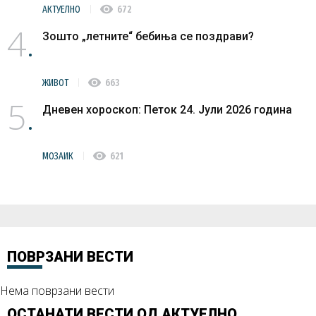
visibility
АКТУЕЛНО
672
4
Зошто „летните“ бебиња се поздрави?
visibility
ЖИВОТ
663
5
Дневен хороскоп: Петок 24. Јули 2026 година
visibility
МОЗАИК
621
ПОВРЗАНИ ВЕСТИ
Нема поврзани вести
ОСТАНАТИ ВЕСТИ ОД
АКТУЕЛНО