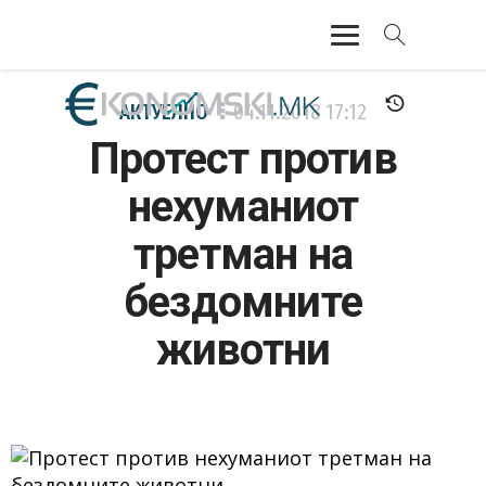
АКТУЕЛНО
АКТУЕЛНО
04.11.2018
17:12
Протест против
ЕКОНОМИЈА
нехуманиот
ФИНАНСИИ
третман на
БАНКАРСТВО
бездомните
ЖИВОТ
животни
МОЗАИК