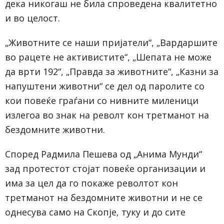
дека никогаш не била спроведена квалитетно
и во целост.
„Животните се наши пријатели“, „Вардаршите
во рацете не активистите“, „Шепата не може
да врти 192“, „Правда за животните“, „Казни за
напуштени животни“ се дел од паролите со
кои повеќе граѓани со нивните миленици
излегоа во знак на револт кон третманот на
бездомните животни.
Според Радмила Пешева од „Анима Мунди“
зад протестот стојат повеќе организации и
има за цел да го покаже револтот кон
третманот на бездомните животни и не се
однесува само на Скопје, туку и до сите