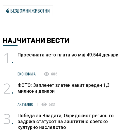
БЕЗДОМНИ ЖИВОТНИ
НАЈЧИТАНИ
ВЕСТИ
1
Просечната нето плата во мај 49.544 денари
visibility
ЕКОНОМИЈА
686
2
ФОТО: Запленет златен накит вреден 1,3
милиони денари
visibility
АКТУЕЛНО
683
3
Победа за Владата, Охридскиот регион го
задржа статусот на заштитено светско
културно наследство