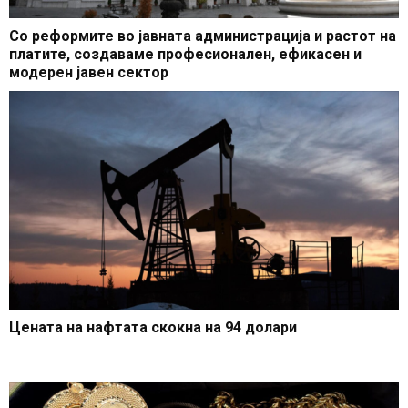
Со реформите во јавната администрација и растот на
платите, создаваме професионален, ефикасен и
модерен јавен сектор
Цената на нафтата скокна на 94 долари