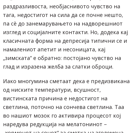
раздразливоста, необјаснивото чувство на
тага, недостигот на сила да се почне нешто,
па сè до занемарувањето на надворешниот
изглед и социјалните контакти. Но, додека кај
класичната форма на депресија типични се и
намалениот апетит и несоницата, кај
„зимската“ е обратно: постојано чувство на
глад и изразена желба за слатки оброци.
Иако многумина сметаат дека е предизвикана
од ниските температури, всушност,
вистинската причина е недостигот на
светлина, поточно на сончева светлина. Таа
во нашиот мозок го активира процесот кој
наредува редукција на мелатонинот –
„хормонот на сонот“ за сметка на зголемена