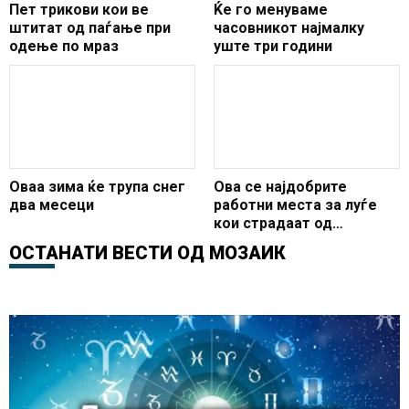
Пет трикови кои ве
Ќе го менуваме
штитат од паѓање при
часовникот најмалку
одење по мраз
уште три години
Oваа зима ќе трупа снег
Ова се најдобрите
два месеци
работни места за луѓе
кои страдаат од
депресија
ОСТАНАТИ ВЕСТИ ОД
МОЗАИК