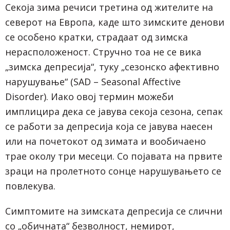
Секоја зима речиси третина од жителите на
северот на Европа, каде што зимските денови
се особено кратки, страдаат од зимска
нерасположеност. Стручно тоа не се вика
„зимска депресија“, туку „сезонско афективно
нарушување“ (SAD – Seasonal Affective
Disorder). Иако овој термин можеби
имплицира дека се јавува секоја сезона, сепак
се работи за депресија која се јавува наесен
или на почетокот од зимата и вообичаено
трае околу три месеци. Со појавата на првите
зраци на пролетното сонце нарушувањето се
повлекува.
Симптомите на зимската депресија се слични
со „обичната“ безволност, немирот,