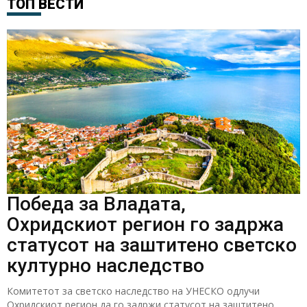
ТОП ВЕСТИ
Победа за Владата,
Охридскиот регион го задржа
статусот на заштитено светско
културно наследство
Комитетот за светско наследство на УНЕСКО одлучи
Охридскиот регион да го задржи статусот на заштитено