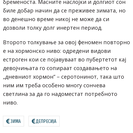
бременоста. Масните наслојки и долгиот сон
биле добар начин да се преживее зимата, но
во денешно време никој не може да си
дозволи толку долг инертен период.
Второто толкување за овој феномен повторно
е на хормонско ниво: одредени видови
естроген кои се појавуваат во пубертетот кај
девојчињата го сопираат создавањето на
„дневниот хормон“ – серотонинот, така што
ним им треба особено многу сончева
светлина за да го надоместат потребното
ниво.
ЗИМА
ДЕПРЕСИЈА