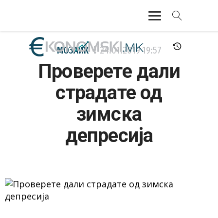
АКТУЕЛНО
МОЗАИК
24.01.2019
19:57
Проверете дали
ЕКОНОМИЈА
страдате од
ФИНАНСИИ
зимска
БАНКАРСТВО
депресија
ЖИВОТ
МОЗАИК