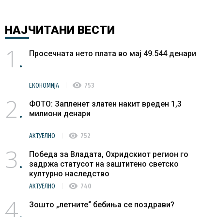
НАЈЧИТАНИ
ВЕСТИ
1
Просечната нето плата во мај 49.544 денари
visibility
ЕКОНОМИЈА
753
2
ФОТО: Запленет златен накит вреден 1,3
милиони денари
visibility
АКТУЕЛНО
752
3
Победа за Владата, Охридскиот регион го
задржа статусот на заштитено светско
културно наследство
visibility
АКТУЕЛНО
740
4
Зошто „летните“ бебиња се поздрави?