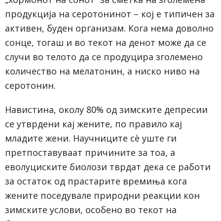
продукција на серотонинот – кој е типичен за
активен, буден организам. Кога нема доволно
сонце, тогаш и во текот на денот може да се
случи во телото да се продуцира зголемено
количество на мелатонин, а ниско ниво на
серотонин.
Навистина, околу 80% од зимските депресии
се утврдени кај жените, по правило кај
младите жени. Научниците сè уште ги
претпоставуваат причините за тоа, а
еволуциските биолози тврдат дека се работи
за остаток од прастарите времиња кога
жените поседувале природни реакции кон
зимските услови, особено во текот на