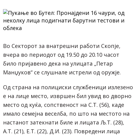
Во Секторот за внатрешни работи Скопје,
вчера во периодот од 19.50 до 20.10 часот
било пријавено дека на улицата „Петар
Манџуков“ се слушнале истрели од оружје.
Од страна на полициски службеници излезено
е на лице место, извршен бил увид во дворно
место од куќа, сопственост на С.Т. (56), каде
имало семејна веселба, по што на местото на
настанот затекнати биле и лицата Љ.Т. (28),
А.Т. (21), Е.Т. (22), Д.И. (23). Повредени лица