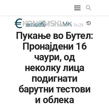
АКТУЕЛНО
АКТУЕЛНО
28.08.2018
14:29
Пукање во Бутел:
ЕКОНОМИЈА
Пронајдени 16
ФИНАНСИИ
чаури, од
БАНКАРСТВО
неколку лица
ЖИВОТ
подигнати
МОЗАИК
барутни тестови
и облека