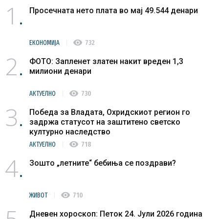
1
Просечната нето плата во мај 49.544 денари
visibility
ЕКОНОМИЈА
732
2
ФОТО: Запленет златен накит вреден 1,3
милиони денари
visibility
АКТУЕЛНО
730
3
Победа за Владата, Охридскиот регион го
задржа статусот на заштитено светско
културно наследство
visibility
АКТУЕЛНО
718
4
Зошто „летните“ бебиња се поздрави?
visibility
ЖИВОТ
710
5
Дневен хороскоп: Петок 24. Јули 2026 година