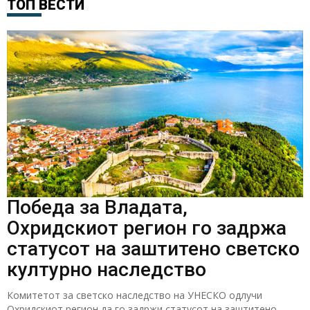
ТОП ВЕСТИ
Победа за Владата,
Охридскиот регион го задржа
статусот на заштитено светско
културно наследство
Комитетот за светско наследство на УНЕСКО одлучи
Охридскиот регион да го задржи статусот на заштитено