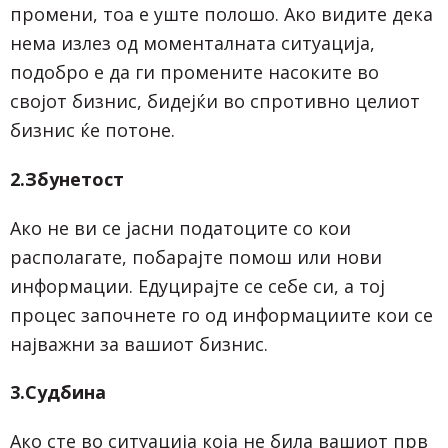
промени, тоа е уште полошо. Ако видите дека
нема излез од моменталната ситуација,
подобро е да ги промените насоките во
својот бизнис, бидејќи во спротивно целиот
бизнис ќе потоне.
2.Збунетост
Ако не ви се јасни податоците со кои
располагате, побарајте помош или нови
информации. Едуцирајте се себе си, а тој
процес започнете го од информациите кои се
најважни за вашиот бизнис.
3.Судбина
Ако сте во ситуација која не била вашиот прв