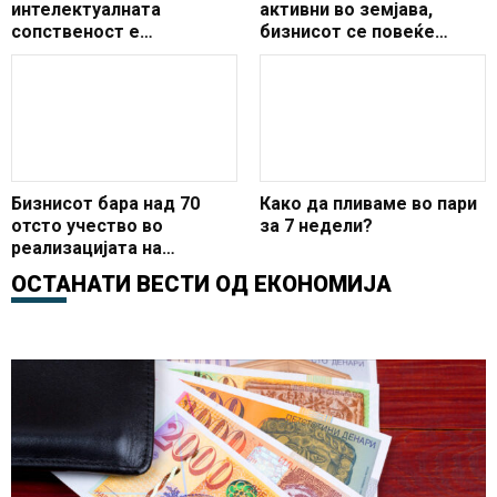
интелектуалната
активни во земјава,
сопственост е
бизнисот се повеќе
суштинска за
работи електронски
економскиот развој,
иновациите и довербата
во пазарот
Бизнисот бара над 70
Како да пливаме во пари
отсто учество во
за 7 недели?
реализацијата на
британските инвестиции
ОСТАНАТИ ВЕСТИ ОД
ЕКОНОМИЈА
од стратешкото
партнерство