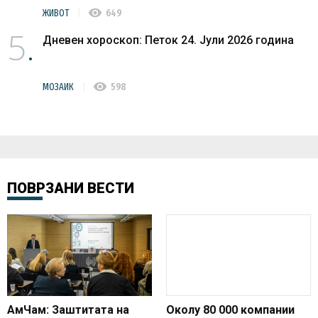
visibility
ЖИВОТ
649
5
Дневен хороскоп: Петок 24. Јули 2026 година
visibility
МОЗАИК
598
ПОВРЗАНИ ВЕСТИ
АмЧам: Заштитата на
Околу 80 000 компании