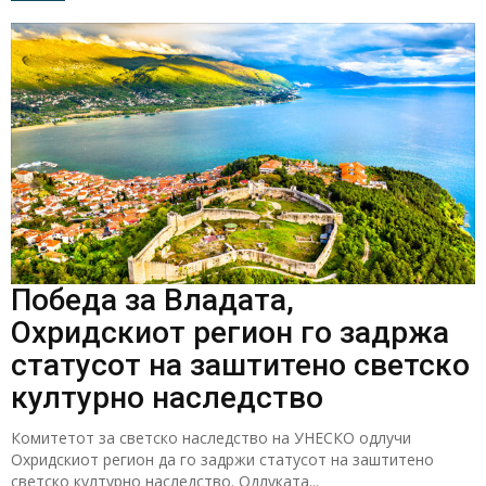
Победа за Владата,
Охридскиот регион го задржа
статусот на заштитено светско
културно наследство
Комитетот за светско наследство на УНЕСКО одлучи
Охридскиот регион да го задржи статусот на заштитено
светско културно наследство. Одлуката...