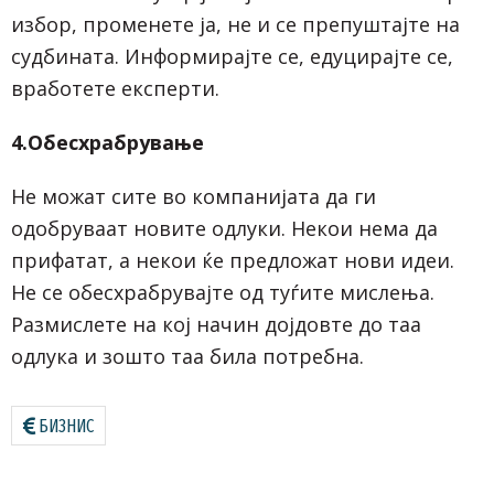
избор, променете ја, не и се препуштајте на
судбината. Информирајте се, едуцирајте се,
вработете експерти.
4.Обесхрабрување
Не можат сите во компанијата да ги
одобруваат новите одлуки. Некои нема да
прифатат, а некои ќе предложат нови идеи.
Не се обесхрабрувајте од туѓите мислења.
Размислете на кој начин дојдовте до таа
одлука и зошто таа била потребна.
БИЗНИС