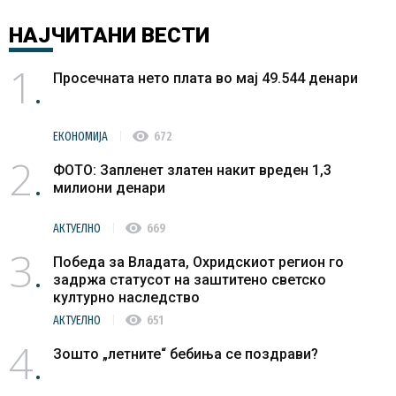
НАЈЧИТАНИ
ВЕСТИ
1
Просечната нето плата во мај 49.544 денари
visibility
ЕКОНОМИЈА
672
2
ФОТО: Запленет златен накит вреден 1,3
милиони денари
visibility
АКТУЕЛНО
669
3
Победа за Владата, Охридскиот регион го
задржа статусот на заштитено светско
културно наследство
visibility
АКТУЕЛНО
651
4
Зошто „летните“ бебиња се поздрави?