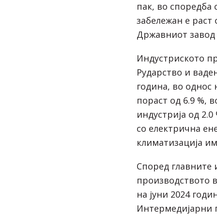
пак, во споредба
забележан е раст 
Државниот завод 
Индустриското пр
Рударство и вадењ
година, во однос 
пораст од 6.9 %, 
индустрија од 2.0
со електрична ене
климатизација има
Според главните 
производството во
на јуни 2024 годи
Интермедијарни п