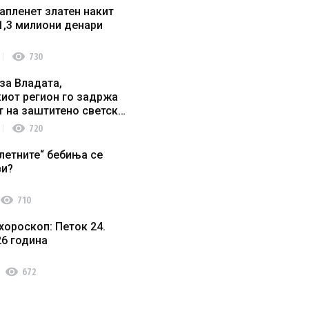
апленет златен накит
1,3 милиони денари
visibility
730
за Владата,
иот регион го задржа
т на заштитено светско
о наследство
visibility
720
летните“ бебиња се
ви?
visibility
710
хороскоп: Петок 24.
26 година
visibility
672