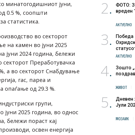
2
 со минатогодишниот јуни,
ФОТО: З
вреден 
од 0.5 %, соопшти
за статистика.
АКТУЕЛНО
3
оизводство во секторот
Победа 
Охридск
е на камен во јуни 2025
статусо
на јуни 2024 година, бележи
културн
АКТУЕЛНО
во секторот Преработувачка
4
Зошто „
 %, а во секторот Снабдување
поздра
ргија, гас, пареа и
 опаѓање од 29.3 %.
ЖИВОТ
5
Дневен 
индустриски групи,
Јули 20
 јуни 2025 година, во однос
МОЗАИК
на, бележи пораст кај
роизводи, освен енергија