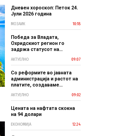
Дневен хороскоп: Петок 24.
Јули 2026 година
МОЗАИК
10:18
Победа за Владата,
Охридскиот регион го
задржа статусот на
заштитено светско културно
АКТУЕЛНО
09:07
наследство
Со реформите во јавната
администрација и растот на
платите, создаваме
професионален, ефикасен и
АКТУЕЛНО
09:02
модерен јавен сектор
Цената на нафтата скокна
на 94 долари
ЕКОНОМИЈА
12:24