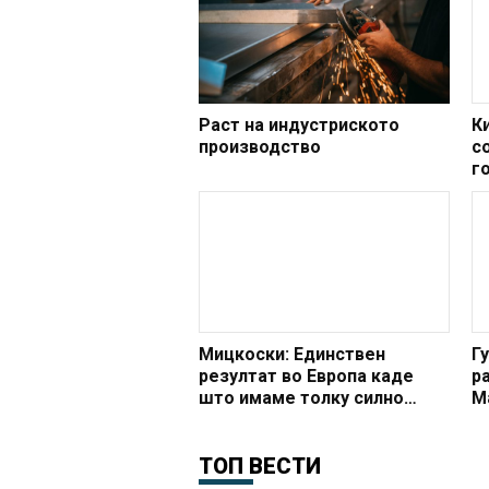
Раст на индустриското
К
производство
с
г
Мицкоски: Единствен
Г
резултат во Европа каде
р
што имаме толку силно
М
зголемена трговија во
п
индустријата
к
ТОП ВЕСТИ