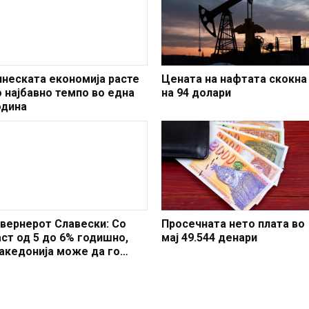
инеската економија расте
Цената на нафтата скокна
о најбавно темпо во една
на 94 долари
одина
увернерот Славески: Со
Просечната нето плата во
аст од 5 до 6% годишно,
мај 49.544 денари
акедонија може да го
реполови времето за
онвергенција со ЕУ