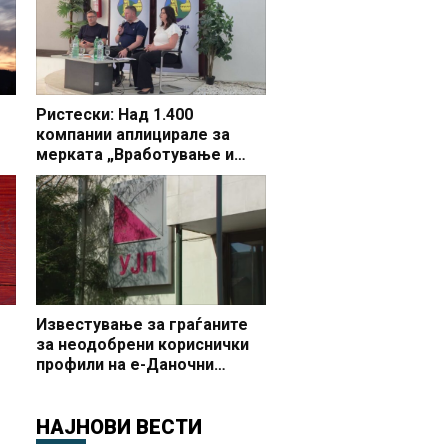
Ристески: Над 1.400
компании аплицирале за
мерката „Вработување и
раст“, во Делчево 44 фирми
бараат поддршка за 65 нови
вработувања
Известување за граѓаните
за неодобрени кориснички
профили на е-Даночни
услуги
НАЈНОВИ ВЕСТИ