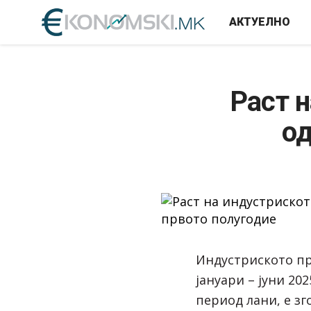
АКТУЕЛНО
Раст 
од
Индустриското п
јануари – јуни 20
период лани, е зго