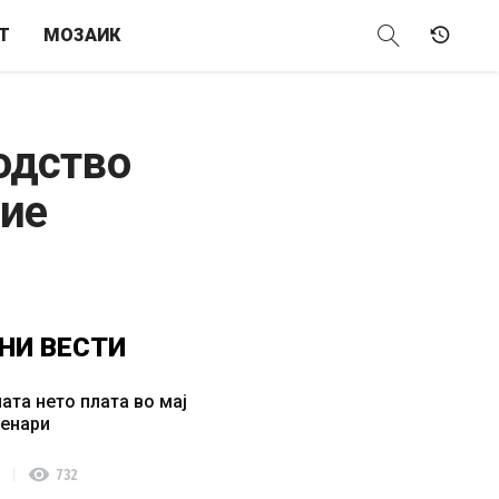
Т
МОЗАИК
одство
дие
НИ
ВЕСТИ
ата нето плата во мај
денари
visibility
732