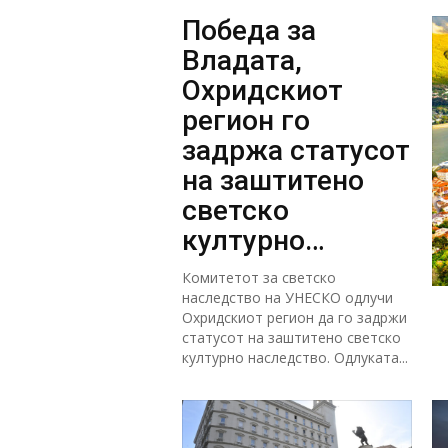
Победа за
Владата,
Охридскиот
регион го
задржа статусот
на заштитено
светско
културно
наследство
Комитетот за светско
наследство на УНЕСКО одлучи
Охридскиот регион да го задржи
статусот на заштитено светско
културно наследство. Одлуката...