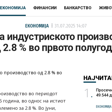
ЕКОНОМИЈА
ФИНАНСИИ
БАНКАРСТВО
ЖИВО
ЕКОНОМИЈА
31.07.2025
14:07
на индустриското произв
 2.8 % во првото полуго
НАЈЧИТА
1
Просечн
роизводство во периодот
49.544 
25 година, во однос на истиот
ЕКОНОМИЈА
лемено за 2.8 %. Во јуни,