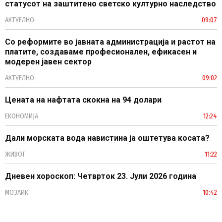
статусот на заштитено светско културно наследство
АКТУЕЛНО
09:07
Со реформите во јавната администрација и растот на
платите, создаваме професионален, ефикасен и
модерен јавен сектор
АКТУЕЛНО
09:02
Цената на нафтата скокна на 94 долари
ЕКОНОМИЈА
12:24
Дали морската вода навистина ја оштетува косата?
ЖИВОТ
11:22
Дневен хороскоп: Четврток 23. Јули 2026 година
МОЗАИК
10:42