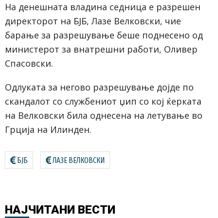
На денешната владина седница е разрешен
директорот на БЈБ, Лазе Велковски, чие
барање за разрешување беше поднесено од
министерот за внатрешни работи, Оливер
Спасовски.
Одлуката за негово разрешување дојде по
скандалот со службениот џип со кој ќерката
на Велковски била однесена на летување во
Грција на Илинден.
БЈБ
ЛАЗЕ ВЕЛКОВСКИ
НАЈЧИТАНИ
ВЕСТИ