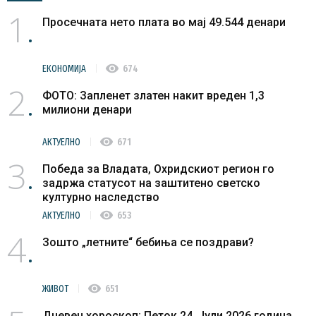
1
Просечната нето плата во мај 49.544 денари
visibility
ЕКОНОМИЈА
674
2
ФОТО: Запленет златен накит вреден 1,3
милиони денари
visibility
АКТУЕЛНО
671
3
Победа за Владата, Охридскиот регион го
задржа статусот на заштитено светско
културно наследство
visibility
АКТУЕЛНО
653
4
Зошто „летните“ бебиња се поздрави?
visibility
ЖИВОТ
651
Дневен хороскоп: Петок 24. Јули 2026 година