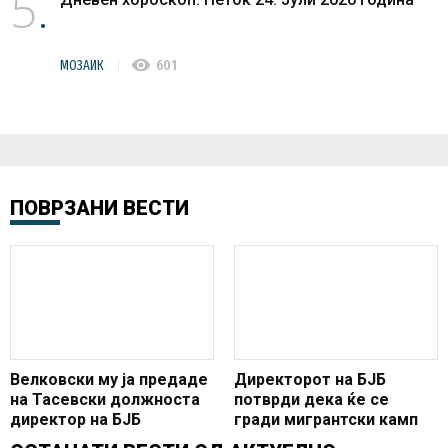
5
visibility
МОЗАИК
601
ПОВРЗАНИ ВЕСТИ
Велковски му ја предаде
Директорот на БЈБ
на Тасевски должноста
потврди дека ќе се
директор на БЈБ
гради мигрантски камп