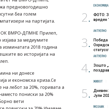
ЕКОНОМИЈА
ржа предновогодишно
2
сутни беа голем
ФОТО: З
вреден 
импатизери на партијата.
АКТУЕЛНО
а ОК ВМРО-ДПМНЕ Прилеп,
3
о изјава за медиумите
Победа 
Охридск
 изминатата 2018 година
статусо
тешките во историјата на
културн
АКТУЕЛНО
леп.
4
Зошто „
поздра
мина ни донесе
ја и економска криза.Се
ЖИВОТ
 на лебот за 20%, горивата а
5
Дневен 
 наместо пониски за 20%
Јули 20
борно вети
МОЗАИК
се повисоки за 70%.Имавме