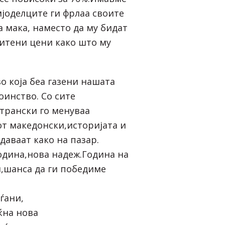
мјоделците ги фрлаа своите
а мака, наместо да му бидат
итени цени како што му
во која беа газени нашата
оинство. Со сите
трански го менуваа
т македонски,историјата и
даваат како на пазар.
година,нова надеж.Година на
,шанса да ги победиме
ѓани,
ќна нова