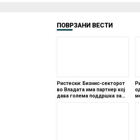
ПОВРЗАНИ ВЕСТИ
Ристески: Бизнис-секторот
Ри
во Владата има партнер кој
о
дава голема поддршка за
м
развој на домашните
компании