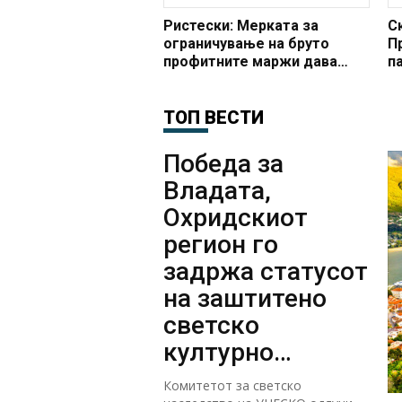
Ристески: Мерката за
С
ограничување на бруто
П
профитните маржи дава
п
резултати
п
ТОП ВЕСТИ
Победа за
Владата,
Охридскиот
регион го
задржа статусот
на заштитено
светско
културно
наследство
Комитетот за светско