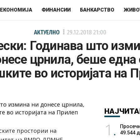
ЕКОНОМИЈА
ФИНАНСИИ
БАНКАРСТВО
ЖИВО
АКТУЕЛНО
29.12.2018
21:00
ески: Годинава што изми
несе црнила, беше една
шките во историјата на 
НАЈЧИТА
1
Просечн
ските простории на
49.544 
митет на ВМРО-ДПМНЕ