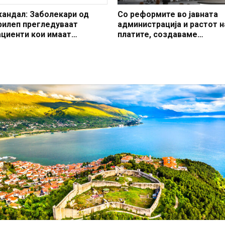
кандал: Заболекари од
Со реформите во јавната
рилеп прегледуваат
администрација и растот н
ациенти кои имаат
платите, создаваме
роблем со уво, нос и грло
професионален, ефикасен
модерен јавен сектор