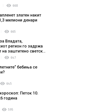
visibility
668
апленет златен накит
1,3 милиони денари
visibility
665
за Владата,
иот регион го задржа
т на заштитено светско
о наследство
visibility
647
летните“ бебиња се
ви?
visibility
645
хороскоп: Петок 10.
26 година
visibility
595