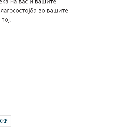
еќа на вас и вашите
благосостојба во вашите
тој.
ЕСКИ