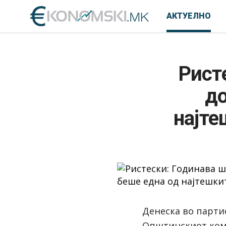
АКТУЕЛНО
Рист
до
најте
Денеска во парти
Општинскиот ко