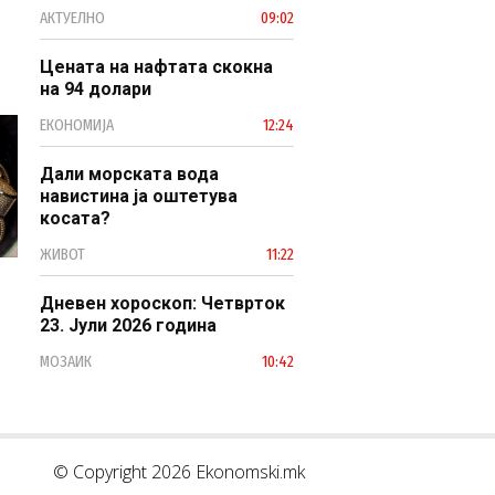
професионален, ефикасен и
АКТУЕЛНО
09:02
модерен јавен сектор
Цената на нафтата скокна
на 94 долари
ЕКОНОМИЈА
12:24
Дали морската вода
навистина ја оштетува
косата?
ЖИВОТ
11:22
Дневен хороскоп: Четврток
23. Јули 2026 година
МОЗАИК
10:42
© Copyright 2026 Ekonomski.mk