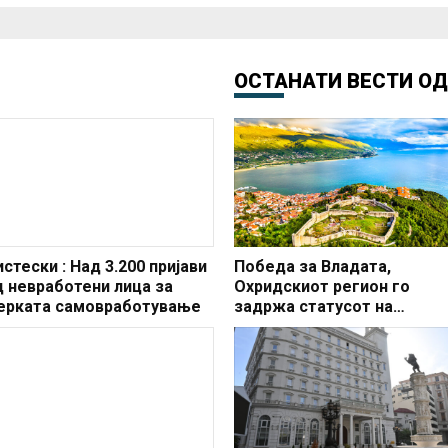
ОСТАНАТИ ВЕСТИ О
стески : Над 3.200 пријави
Победа за Владата,
д невработени лица за
Охридскиот регион го
ерката самовработување
задржа статусот на
заштитено светско култур
наследство