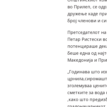
во Прилеп, се од
дружење каде при
број членови и с
Претседателот н
Петар Ристески в
потенцираше дека
беше една од нај
Македонија и При
„Годинава што из
црнила,сиромашти
зголемуваа цените
сметките за вода
,како што предиз
градоначалникот,