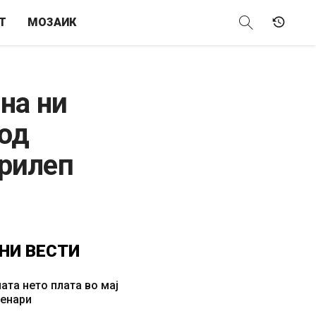
Т
МОЗАИК
на ни
 од
Прилеп
НИ
ВЕСТИ
ата нето плата во мај
денари