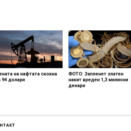
ената на нафтата скокна
ФОТО: Запленет златен
а 94 долари
накит вреден 1,3 милиони
денари
НТАКТ