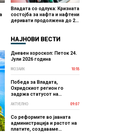
Владата со одлука: Кризната
а
состојба за нафта и нафтени
деривати продолжена до 20
 и
октомври
НАЈНОВИ ВЕСТИ
Дневен хороскоп: Петок 24.
Јули 2026 година
МОЗАИК
10:18
Победа за Владата,
Охридскиот регион го
задржа статусот на
заштитено светско културно
АКТУЕЛНО
09:07
наследство
Со реформите во јавната
администрација и растот на
платите, создаваме