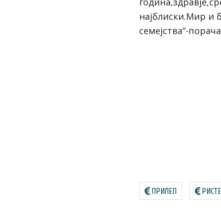
година,здравје,ср
најблиски.Мир и 
семејства“-порача 
ПРИЛЕП
РИСТ