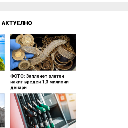
Д
АКТУЕЛНО
ФОТО: Запленет златен
накит вреден 1,3 милиони
денари
но