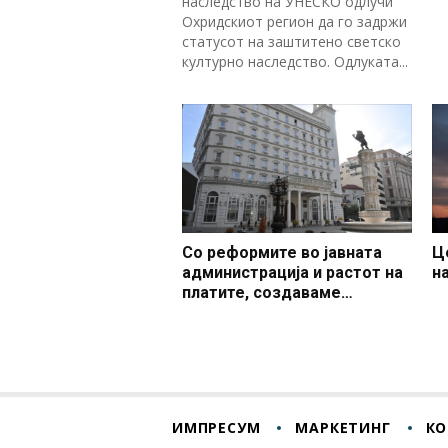
наследство на УНЕСКО одлучи
Охридскиот регион да го задржи
статусот на заштитено светско
културно наследство. Одлуката...
Со реформите во јавната
Ц
администрација и растот на
н
платите, создаваме
професионален, ефикасен и
модерен јавен сектор
ИМПРЕСУМ
МАРКЕТИНГ
КО