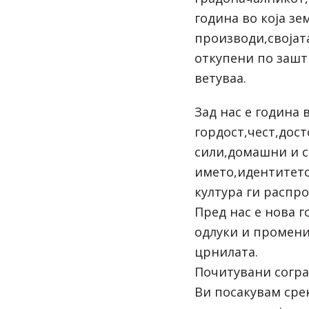
година во која зе
производи,својат
откупени по зашт
ветуваа.
Зад нас е година 
гордост,чест,дост
сили,домашни и с
името,идентитето
култура ги распро
Пред нас е нова 
одлуки и промени
црнилата.
Почитувани согра
Ви посакувам сре