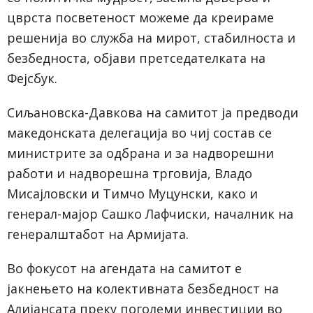
цврста посветеност можеме да креираме
решенија во служба на мирот, стабилноста и
безбедноста, објави претседателката на
Фејсбук.
Сиљановска-Давкова на самитот ја предводи
македонската делегација во чиј состав се
министрите за одбрана и за надворешни
работи и надворешна трговија, Владо
Мисајловски и Тимчо Муцунски, како и
генерал-мајор Сашко Лафчиски, началник на
генералштабот на Армијата.
Во фокусот на агендата на самитот е
јакнењето на колективната безбедност на
Алијансата преку поголеми инвестиции во