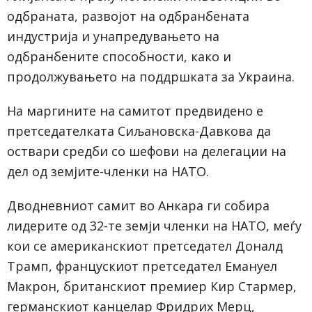
одбраната, развојот на одбранбената
индустрија и унапредувањето на
одбранбените способности, како и
продолжувањето на поддршката за Украина.
На маргините на самитот предвидено е
претседателката Сиљановска-Давкова да
оствари средби со шефови на делегации на
дел од земјите-членки на НАТО.
Дводневниот самит во Анкара ги собира
лидерите од 32-те земји членки на НАТО, меѓу
кои се американскиот претседател Доналд
Трамп, францускиот претседател Емануел
Макрон, британскиот премиер Кир Стармер,
германскиот канцелар Фридрих Мерц,