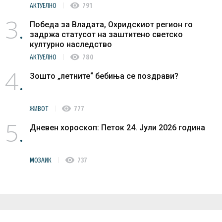
visibility
АКТУЕЛНО
791
3
Победа за Владата, Охридскиот регион го
задржа статусот на заштитено светско
културно наследство
visibility
АКТУЕЛНО
780
4
Зошто „летните“ бебиња се поздрави?
visibility
ЖИВОТ
777
5
Дневен хороскоп: Петок 24. Јули 2026 година
visibility
МОЗАИК
737