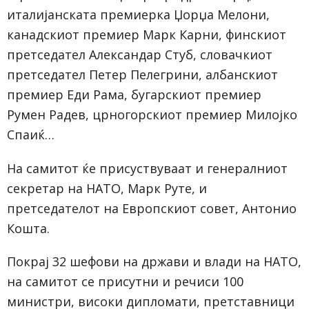
италијанската премиерка Џорџа Мелони,
канадскиот премиер Марк Карни, финскиот
претседател Александар Стуб, словачкиот
претседател Петер Пелегрини, албанскиот
премиер Еди Рама, бугарскиот премиер
Румен Радев, црногорскиот премиер Милојко
Спаиќ…
На самитот ќе присуствуваат и генералниот
секретар на НАТО, Марк Руте, и
претседателот на Европскиот совет, Антонио
Кошта.
Покрај 32 шефови на држави и влади на НАТО,
на самитот се присутни и речиси 100
министри, високи дипломати, претставници