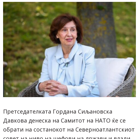
Претседателката Гордана Сиљановска
Давкова денеска на Самитот на НАТО ќе се
обрати на состанокот на Северноатлантскиот
совет на ниво на шефови на држави и влади,