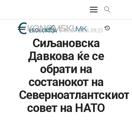
АКТУЕЛНО
ЕКОНОМИЈА
08.07.2026
09:23
Сиљановска
ЕКОНОМИЈА
Давкова ќе се
ФИНАНСИИ
обрати на
БАНКАРСТВО
состанокот на
ЖИВОТ
Северноатлантскиот
МОЗАИК
совет на НАТО