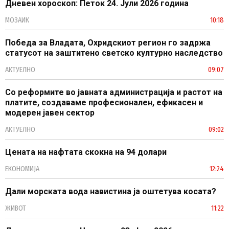
Дневен хороскоп: Петок 24. Јули 2026 година
МОЗАИК
10:18
Победа за Владата, Охридскиот регион го задржа
статусот на заштитено светско културно наследство
АКТУЕЛНО
09:07
Со реформите во јавната администрација и растот на
платите, создаваме професионален, ефикасен и
модерен јавен сектор
АКТУЕЛНО
09:02
Цената на нафтата скокна на 94 долари
ЕКОНОМИЈА
12:24
Дали морската вода навистина ја оштетува косата?
ЖИВОТ
11:22