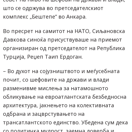
што се одржува во претседателскиот
комплекс „Бештепе“ во Анкара.
Во пресрет на самитот на НАТО, Сиљановска
Давкова синоќа присуствуваше на приемот
организиран од претседателот на Република
Турција, Реџеп Таип Ердоган.
– Во духот на сојузништвото и меѓусебната
почит, со шефовите на држави и влади
разменивме мислења за натамошното
обликување на евроатлантската безбедносна
архитектура, јакнењето на колективната
одбрана и зацврстувањето на
трансатлантското единство. Убедена сум дека
со политичка мудрост, заемна доверба и