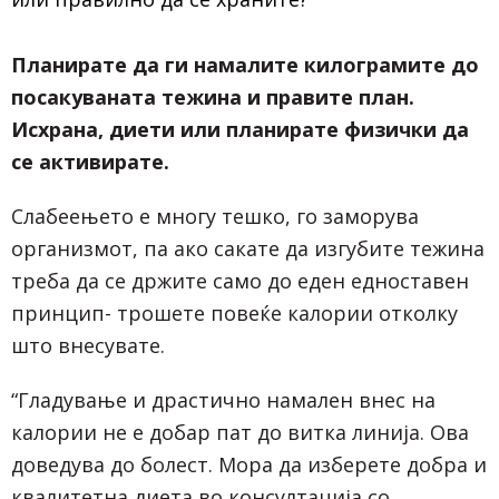
Планирате да ги намалите килограмите до
посакуваната тежина и правите план.
Исхрана, диети или планирате физички да
се активирате.
Слабеењето е многу тешко, го заморува
организмот, па ако сакате да изгубите тежина
треба да се држите само до еден едноставен
принцип- трошете повеќе калории отколку
што внесувате.
“Гладување и драстично намален внес на
калории не е добар пат до витка линија. Ова
доведува до болест. Мора да изберете добра и
квалитетна диета во консултација со