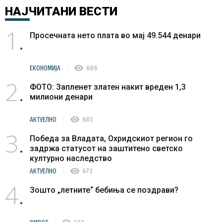
НАЈЧИТАНИ
ВЕСТИ
1
Просечната нето плата во мај 49.544 денари
visibility
ЕКОНОМИЈА
686
2
ФОТО: Запленет златен накит вреден 1,3
милиони денари
visibility
АКТУЕЛНО
683
3
Победа за Владата, Охридскиот регион го
задржа статусот на заштитено светско
културно наследство
visibility
АКТУЕЛНО
672
4
Зошто „летните“ бебиња се поздрави?