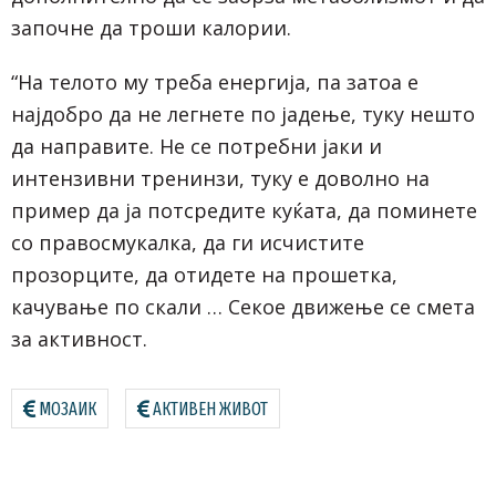
започне да троши калории.
“На телото му треба енергија, па затоа е
најдобро да не легнете по јадење, туку нешто
да направите. Не се потребни јаки и
интензивни тренинзи, туку е доволно на
пример да ја потсредите куќата, да поминете
со правосмукалка, да ги исчистите
прозорците, да отидете на прошетка,
качување по скали … Секое движење се смета
за активност.
МОЗАИК
АКТИВЕН ЖИВОТ