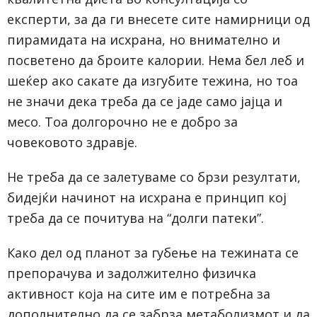
експерти, за да ги внесете сите намирници од
пирамидата на исхрана, но внимателно и
посветено да броите калории. Нема бел леб и
шеќер ако сакате да изгубите тежина, но тоа
не значи дека треба да се јаде само јајца и
месо. Тоа долгорочно не е добро за
човековото здравје.
Не треба да се залетуваме со брзи резултати,
бидејќи начинот на исхрана е принцип кој
треба да се почитува на “долги патеки”.
Како дел од планот за губење на тежината се
препорачува и задолжително физичка
активност која на сите им е потребна за
дополнително да се забрза метаболизмот и да