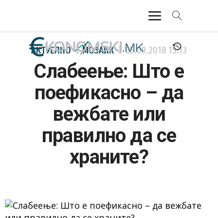
АКТУЕЛНО
АКТУЕЛНО
МОЗАИК
05.09.2018
15:13
,
Слабеење: Што е
ЕКОНОМИЈА
поефикасно – да
ФИНАНСИИ
вежбате или
БАНКАРСТВО
правилно да се
ЖИВОТ
храните?
МОЗАИК