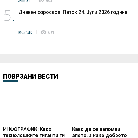
visibility
ЖИВОТ
663
5
Дневен хороскоп: Петок 24. Јули 2026 година
visibility
МОЗАИК
621
ПОВРЗАНИ ВЕСТИ
ИНФОГРАФИК: Како
Како да се запомни
технолошките гиганти ги
злото, а како доброто