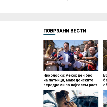
ПОВРЗАНИ ВЕСТИ
Николоски: Рекорден број
В
на патници, македонските
б
аеродроми со најголем раст
о