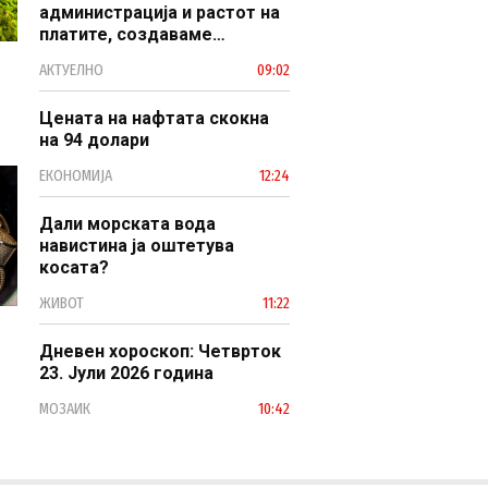
администрација и растот на
платите, создаваме
професионален, ефикасен и
АКТУЕЛНО
09:02
модерен јавен сектор
Цената на нафтата скокна
на 94 долари
ЕКОНОМИЈА
12:24
Дали морската вода
навистина ја оштетува
косата?
ЖИВОТ
11:22
Дневен хороскоп: Четврток
23. Јули 2026 година
МОЗАИК
10:42