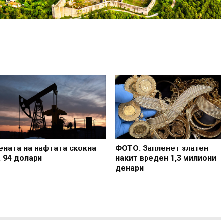
ената на нафтата скокна
ФОТО: Запленет златен
а 94 долари
накит вреден 1,3 милиони
денари