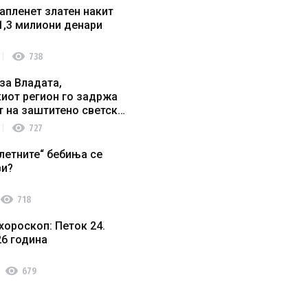
апленет златен накит
1,3 милиони денари
visibility
738
за Владата,
иот регион го задржа
т на заштитено светско
о наследство
visibility
727
летните“ бебиња се
ви?
visibility
718
хороскоп: Петок 24.
26 година
visibility
679