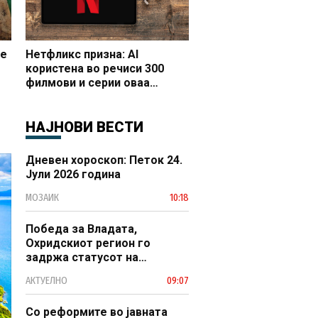
се
Нетфликс призна: AI
користена во речиси 300
филмови и серии оваа
година
НАЈНОВИ ВЕСТИ
Дневен хороскоп: Петок 24.
Јули 2026 година
МОЗАИК
10:18
Победа за Владата,
Охридскиот регион го
задржа статусот на
заштитено светско културно
АКТУЕЛНО
09:07
наследство
Со реформите во јавната