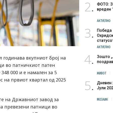
2
ФОТО: З
вреден 
АКТУЕЛНО
3
Победа 
Охридск
статусо
културн
АКТУЕЛНО
4
Зошто „
л годинава вкупниот број на
поздра
ци во патничкиот патен
 348 000 и е намален за 5
ЖИВОТ
с на првиот квартал од 2025
5
Дневен 
Јули 20
е на Државниот завод за
МОЗАИК
 на превезени патници во