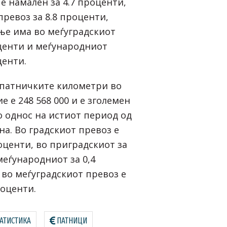
е намален за 4.7 проценти,
ревоз за 8.8 проценти,
ње има во меѓуградскиот
оценти и меѓународниот
центи.
 патничките километри во
 е 248 568 000 и е зголемен
о однос на истиот период од
на. Во градскиот превоз е
оценти, во приградскиот за
меѓународниот за 0,4
 во меѓуградскиот превоз е
роценти.
ТАТИСТИКА
ПАТНИЦИ