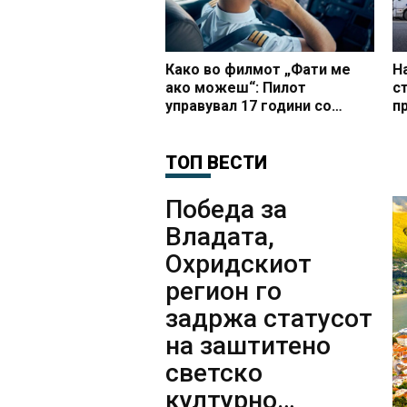
Како во филмот „Фати ме
Н
ако можеш“: Пилот
с
управувал 17 години со
п
авиони без соодветна
ж
лиценца
в
ТОП ВЕСТИ
Победа за
Владата,
Охридскиот
регион го
задржа статусот
на заштитено
светско
културно