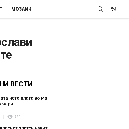
Т
МОЗАИК
ослави
ите
НИ
ВЕСТИ
ата нето плата во мај
денари
visibility
783
апленет златен накит