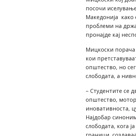
посочи иселување
Македонија како 
проблеми на држав
пронајде кај несп
Мицкоски порача 
кои претставуваа
општество, но сег
слободата, а нивн
– Студентите се д
општество, мотор
иновативноста, ц
Најдобар синоним
слободата, кога ј
граници, создава