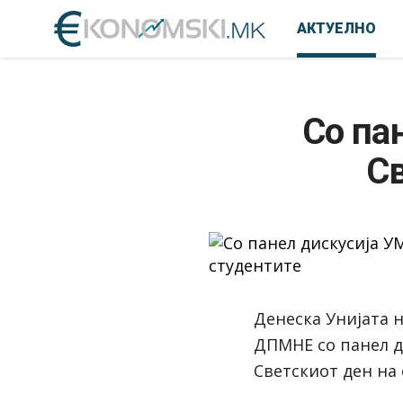
АКТУЕЛНО
Со па
Св
Денеска Унијата 
ДПМНЕ со панел д
Светскиот ден на 