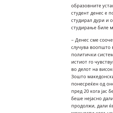
образовните уста
студент денес е п
студирал дури и о
студирање биле м
– Денес сме сооче
случува воопшто 
политички систем
истиот го чувств
во делот на висок
Зошто македонски
понесреќен од он
пред 20 кога јас 
беше нејасно дал
продолжи, дали ќ
можности кога не