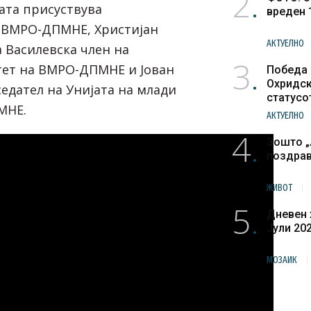
2
јата присуствува
вреден 
 ВМРО-ДПМНЕ, Христијан
АКТУЕЛНО
 Василевска член на
3
ет на ВМРО-ДПМНЕ и Јован
Победа 
Охридск
тседател на Унијата на млади
статусо
МНЕ.
културн
АКТУЕЛНО
4
Зошто „
поздра
ЖИВОТ
5
Дневен 
Јули 20
МОЗАИК