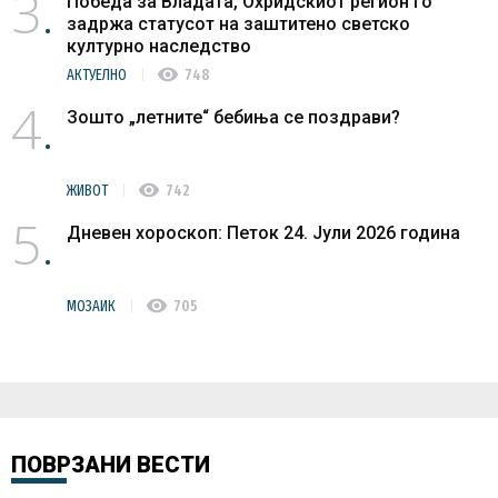
3
Победа за Владата, Охридскиот регион го
задржа статусот на заштитено светско
културно наследство
visibility
АКТУЕЛНО
748
4
Зошто „летните“ бебиња се поздрави?
visibility
ЖИВОТ
742
5
Дневен хороскоп: Петок 24. Јули 2026 година
visibility
МОЗАИК
705
ПОВРЗАНИ ВЕСТИ