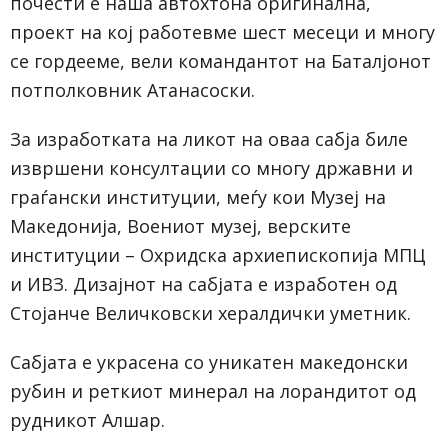
почести е наша автохтона оригинална,
проект на кој работевме шест месеци и многу
се гордееме, вели командантот на Баталјонот
потполковник Атанасоски.
За изработката на ликот на оваа сабја биле
извршени консултации со многу државни и
граѓански институции, меѓу кои Музеј на
Македонија, Воениот музеј, верските
институции – Охридска архиепископија МПЦ
и ИВЗ. Дизајнот на сабјата е изработен од
Стојанче Величковски хералдички уметник.
Сабјата е украсена со уникатен македонски
рубин и реткиот минерал на лорандитот од
рудникот Алшар.