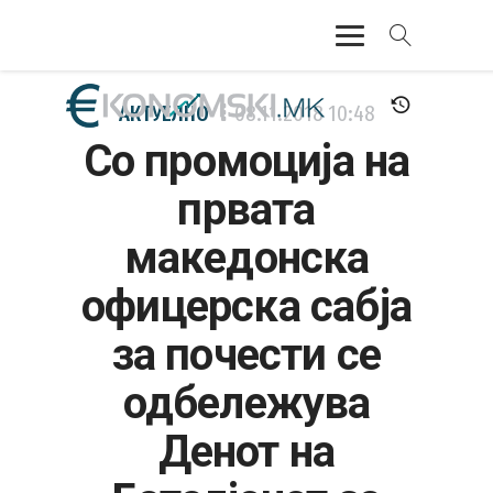
АКТУЕЛНО
АКТУЕЛНО
08.11.2018
10:48
Со промоција на
ЕКОНОМИЈА
првата
ФИНАНСИИ
македонска
БАНКАРСТВО
офицерска сабја
ЖИВОТ
за почести се
МОЗАИК
одбележува
Денот на