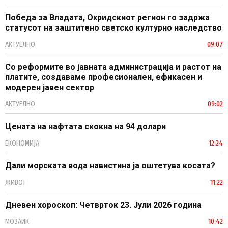
Победа за Владата, Охридскиот регион го задржа
статусот на заштитено светско културно наследство
АКТУЕЛНО
09:07
Со реформите во јавната администрација и растот на
платите, создаваме професионален, ефикасен и
модерен јавен сектор
АКТУЕЛНО
09:02
Цената на нафтата скокна на 94 долари
ЕКОНОМИЈА
12:24
Дали морската вода навистина ја оштетува косата?
ЖИВОТ
11:22
Дневен хороскоп: Четврток 23. Јули 2026 година
МОЗАИК
10:42