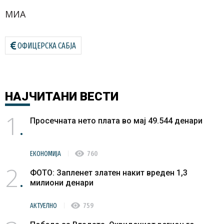
МИА
ОФИЦЕРСКА САБЈА
НАЈЧИТАНИ
ВЕСТИ
1
Просечната нето плата во мај 49.544 денари
visibility
ЕКОНОМИЈА
760
2
ФОТО: Запленет златен накит вреден 1,3
милиони денари
visibility
АКТУЕЛНО
759