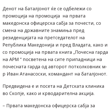
Денот на баталјонот ќе се одбележи со
промоција на промоција на првата
македонска офицерска сабја за почести, со
смена на државните знамиња пред
резиденцијата на претседателот на
Република Македонија и пред Владата, како и
со промоција на првата книга „Почесна гарда
на АРМ “ посветена на сите припадници на
почесната гарда од авторот потколковник м-
р Иван Атанасоски, командант на баталјонот.
Предвидена е и посета на Детската клиника
во Скопје, како и крводарителна акција.
– Првата македонска офицерска сабја за