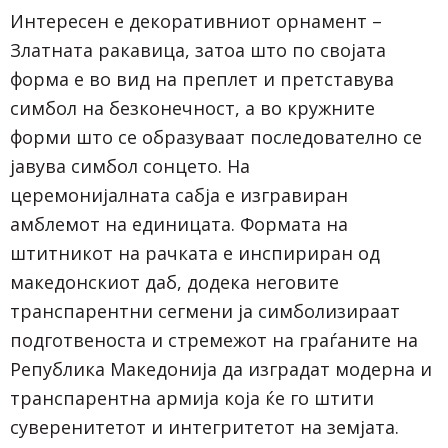
Интересен е декоративниот орнамент –
Златната ракавица, затоа што по својата
форма е во вид на преплет и претставува
симбол на безконечност, а во кружните
форми што се образуваат последователно се
јавува симбол сонцето. На
церемонијалната сабја е изгравиран
амблемот на единицата. Формата на
штитникот на рачката е инспириран од
македонскиот даб, додека неговите
транспарентни сегмени ја симболизираат
подготвеноста и стремежот на граѓаните на
Република Македонија да изградат модерна и
транспарентна армија која ќе го штити
суверенитетот и интегритетот на земјата.