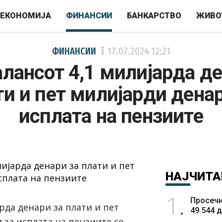
ЕКОНОМИЈА
ФИНАНСИИ
БАНКАРСТВО
ЖИВО
ФИНАНСИИ
17.07.2024
12:21
алансот 4,1 милијарда де
ти и пет милијарди денар
исплата на пензиите
НАЈЧИТА
1
Просечн
рда денари за плати и пет
49.544 
 за исплата на пензиите се