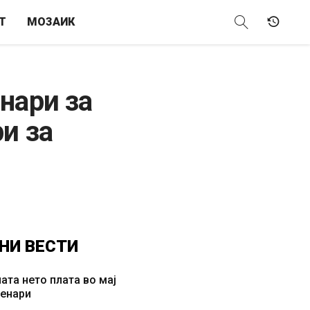
Т
МОЗАИК
нари за
и за
НИ
ВЕСТИ
ата нето плата во мај
денари