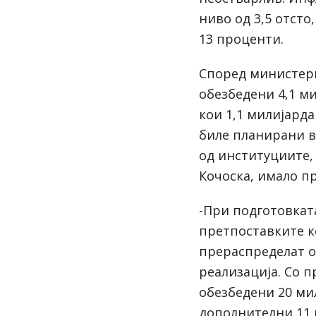
ниво од 3,5 отсто,
13 проценти.
Според министерк
обезбедени 4,1 м
кои 1,1 милијарда
биле планирани в
од институциите,
Кочоска, имало п
-При подготовката
претпоставките к
прераспределат о
реализација. Со 
обезбедени 20 ми
дополнителни 11 