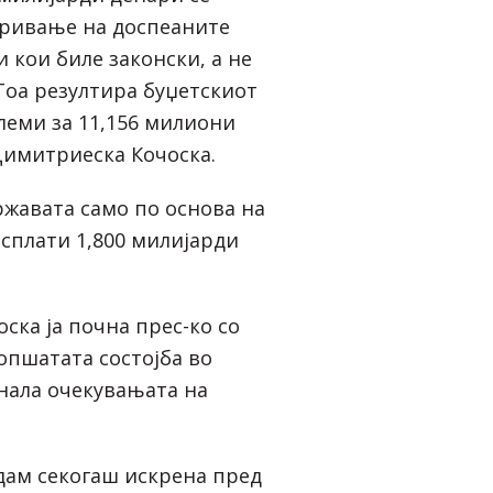
кривање на доспеаните
 кои биле законски, а не
Тоа резултира буџетскиот
леми за 11,156 милиони
Димитриеска Кочоска.
ржавата само по основа на
исплати 1,800 милијарди
ска ја почна прес-ко со
опшатата состојба во
нала очекувањата на
идам секогаш искрена пред