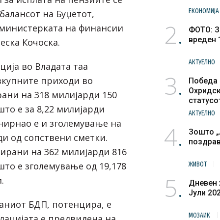
ЕКОНОМИЈА
балансот на Буџетот,
2
 министерката на финансии
ФОТО: З
вреден 
ска Кочоска.
АКТУЕЛНО
ција во Владата таа
3
вкупните приходи во
Победа 
Охридск
рани на 318 милијарди 150
статусо
то е за 8,22 милијарди
културн
АКТУЕЛНО
нирнао е и зголемување на
4
Зошто „
и од сопствени сметки.
поздра
нирани на 362 милијарди 816
то е зголемување од 19,178
ЖИВОТ
5
.
Дневен 
Јули 20
ниот БДП, потенцира, е
МОЗАИК
лацијата е предвидена на