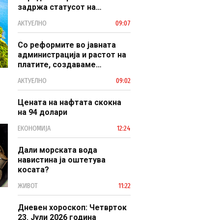
задржа статусот на
заштитено светско културно
АКТУЕЛНО
09:07
наследство
Со реформите во јавната
администрација и растот на
платите, создаваме
професионален, ефикасен и
АКТУЕЛНО
09:02
модерен јавен сектор
Цената на нафтата скокна
на 94 долари
ЕКОНОМИЈА
12:24
Дали морската вода
навистина ја оштетува
косата?
ЖИВОТ
11:22
Дневен хороскоп: Четврток
23. Јули 2026 година