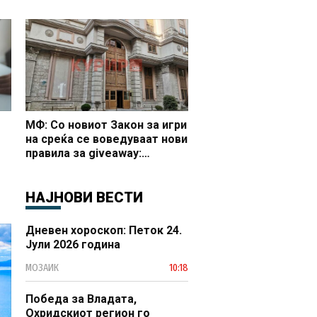
 и
МФ: Со новиот Закон за игри
на среќа се воведуваат нови
правила за giveaway:
Дозвола, надоместок и
јасно утврдени услови за
организирање
НАЈНОВИ ВЕСТИ
Дневен хороскоп: Петок 24.
Јули 2026 година
МОЗАИК
10:18
Победа за Владата,
Охридскиот регион го