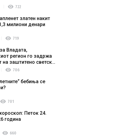
visibility
722
апленет златен накит
1,3 милиони денари
visibility
719
за Владата,
иот регион го задржа
т на заштитено светско
о наследство
visibility
706
летните“ бебиња се
ви?
visibility
701
хороскоп: Петок 24.
26 година
visibility
660