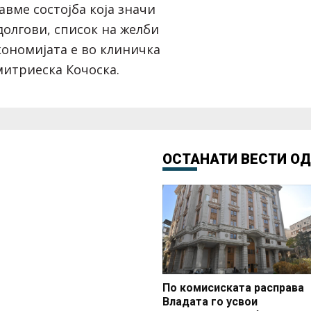
авме состојба која значи
долгови, список на желби
кономијата е во клиничка
митриеска Кочоска.
ОСТАНАТИ ВЕСТИ О
По комисиската расправа
Владата го усвои