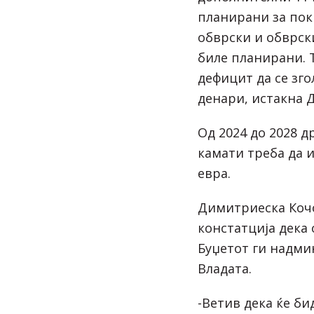
планирани за по
обврски и обврски
биле планирани. 
дефицит да се зго
денари, истакна 
Од 2024 до 2028 д
камати треба да 
евра.
Димитриеска Кочо
констатција дека 
Буџетот ги надми
Владата.
-Ветив дека ќе б