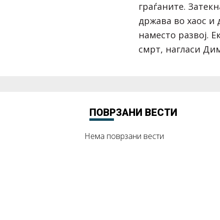
граѓаните. Затекн
држава во хаос и 
наместо развој. Е
смрт, нагласи Ди
ПОВРЗАНИ ВЕСТИ
Нема поврзани вести