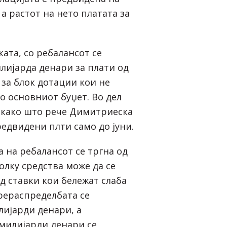
 а растот на нето платата за
ата, со ребалансот се
илијарда денари за плати од
 за блок дотации кои не
о основниот буџет. Во дел
 како што рече Димитриеска
редвидени плти само до јуни.
 на ребалансот се тргна од
олку средства може да се
д ставки кои бележат слаба
прераспределбата се
лијарди денари, а
милијарди денари се