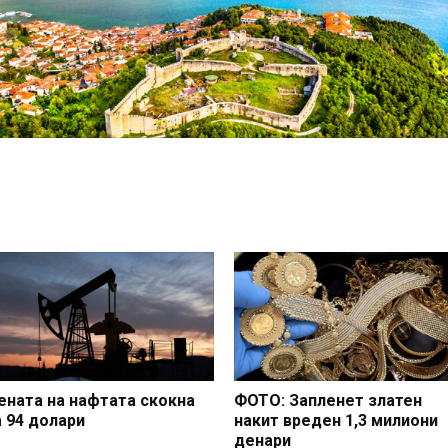
ената на нафтата скокна
ФОТО: Запленет златен
а 94 долари
накит вреден 1,3 милиони
денари