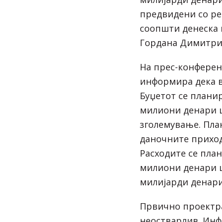
предвидени со ре
соопшти денеска
Гордана Димитрие
На прес-конферен
информира дека 
Буџетот се плани
милиони денари ш
зголемување. Пла
даночните приход
Расходите се пла
милиони денари ш
милијарди денари
Првично проектра
неостварлив. Инф