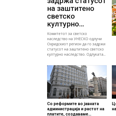
задржа статусот
на заштитено
светско
културно
наследство
Комитетот за светско
наследство на УНЕСКО одлучи
Охридскиот регион да го задржи
статусот на заштитено светско
културно наследство. Одлуката...
Со реформите во јавната
Ц
администрација и растот на
н
платите, создаваме