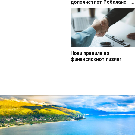
дополнетиот Ребаланс –
обезбедени средства и за
поддршка на земјоделките
жртвите на семејно и
родово насилство
Нови правила во
финансискиот лизинг