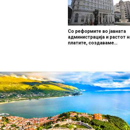
Со реформите во јавната
администрација и растот н
платите, создаваме
професионален, ефикасен
модерен јавен сектор