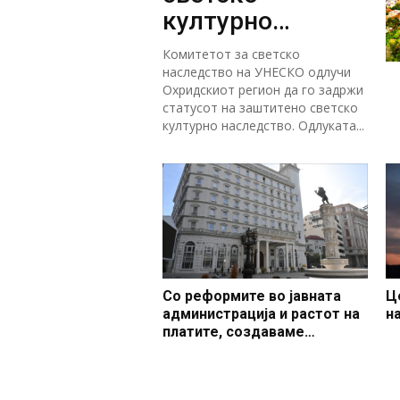
културно
наследство
Комитетот за светско
наследство на УНЕСКО одлучи
Охридскиот регион да го задржи
статусот на заштитено светско
културно наследство. Одлуката...
Со реформите во јавната
Ц
администрација и растот на
н
платите, создаваме
професионален, ефикасен и
модерен јавен сектор