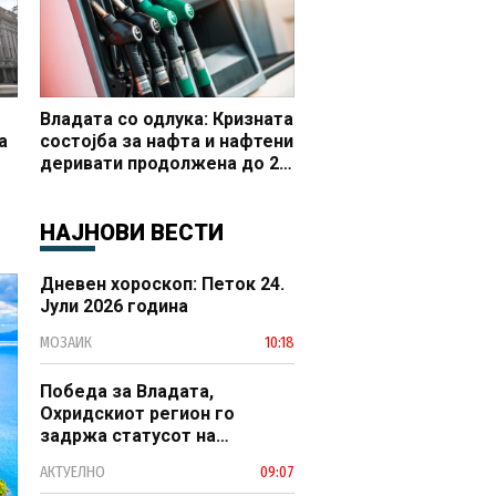
Владата со одлука: Кризната
а
состојба за нафта и нафтени
деривати продолжена до 20
 и
октомври
НАЈНОВИ ВЕСТИ
Дневен хороскоп: Петок 24.
Јули 2026 година
МОЗАИК
10:18
Победа за Владата,
Охридскиот регион го
задржа статусот на
заштитено светско културно
АКТУЕЛНО
09:07
наследство