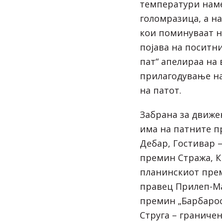
температури наме
голомразица, а н
кои поминуваат н
појава на поситн
пат“ апелираа на
прилагодување на
на патот.
Забрана за движе
има на патните п
Дебар, Гостивар 
премин Стража, К
планинскиот прем
правец Прилеп-Ма
премин „Барбарос
Струга – граниче