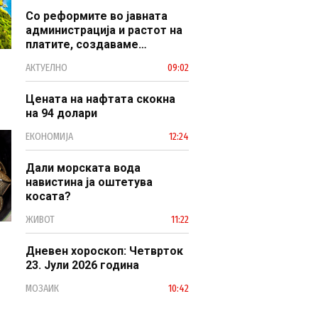
Со реформите во јавната
администрација и растот на
платите, создаваме
професионален, ефикасен и
АКТУЕЛНО
09:02
модерен јавен сектор
Цената на нафтата скокна
на 94 долари
ЕКОНОМИЈА
12:24
Дали морската вода
навистина ја оштетува
косата?
ЖИВОТ
11:22
Дневен хороскоп: Четврток
23. Јули 2026 година
МОЗАИК
10:42