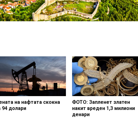
ената на нафтата скокна
ФОТО: Запленет златен
а 94 долари
накит вреден 1,3 милиони
денари