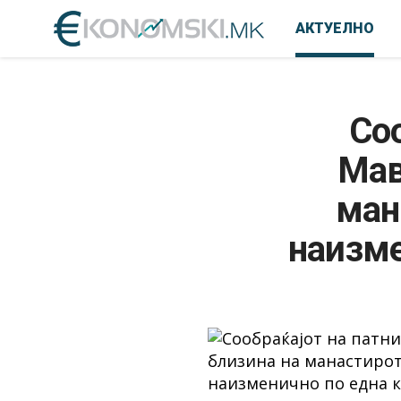
АКТУЕЛНО
Со
Мав
ман
наизме