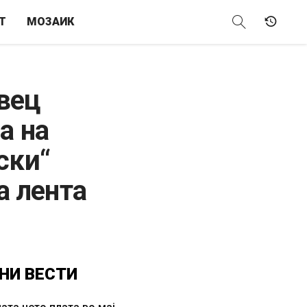
Т
МОЗАИК
вец
а на
ски“
а лента
НИ
ВЕСТИ