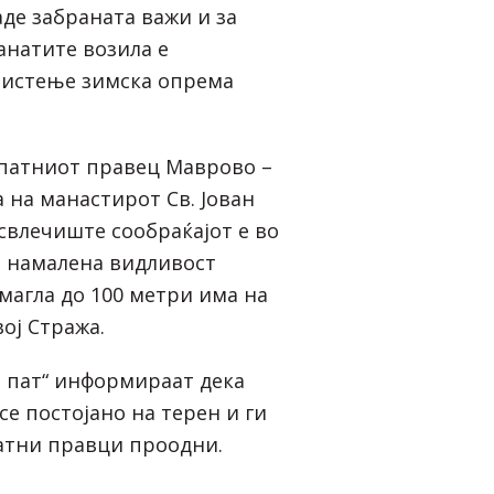
де забраната важи и за
танатите возила е
ристење зимска опрема
а патниот правец Маврово –
 на манастирот Св. Јован
свлечиште сообраќајот е во
а намалена видливост
магла до 100 метри има на
ој Стража.
а пат“ информираат дека
е постојано на терен и ги
атни правци проодни.