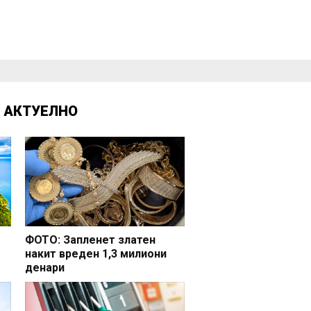
Д
АКТУЕЛНО
ФОТО: Запленет златен
накит вреден 1,3 милиони
денари
но