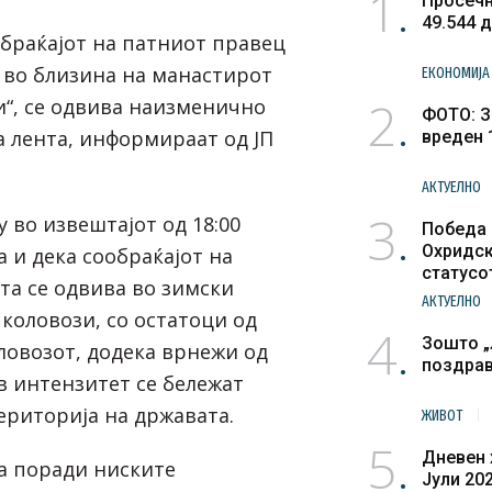
1
Просечн
49.544 
обраќајот на патниот правец
 во близина на манастирот
ЕКОНОМИЈА
2
и“, се одвива наизменично
ФОТО: З
а лента, информираат од ЈП
вреден 
АКТУЕЛНО
3
 во извештајот од 18:00
Победа 
Охридск
 и дека сообраќајот на
статусо
а се одвива во зимски
културн
АКТУЕЛНО
коловози, со остатоци од
4
Зошто „
ловозот, додека врнежи од
поздра
в интензитет се бележат
ериторија на државата.
ЖИВОТ
5
Дневен 
а поради ниските
Јули 20