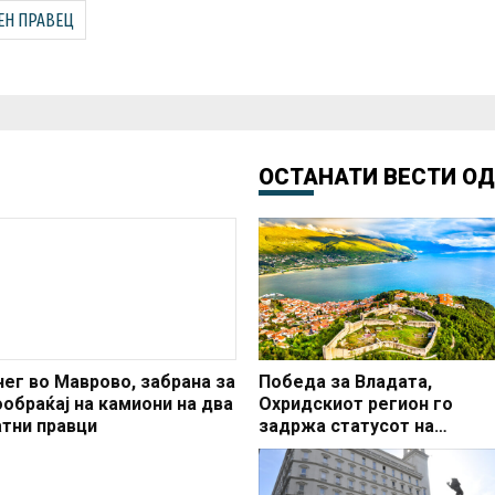
ЕН ПРАВЕЦ
ОСТАНАТИ ВЕСТИ О
нег во Маврово, забрана за
Победа за Владата,
ообраќај на камиони на два
Охридскиот регион го
атни правци
задржа статусот на
заштитено светско култур
наследство