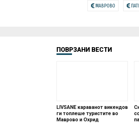
МАВРОВО
ПАТ
ПОВРЗАНИ ВЕСТИ
LIVSANE караванот викендов
С
ги топлеше туристите во
с
Маврово и Охрид
п