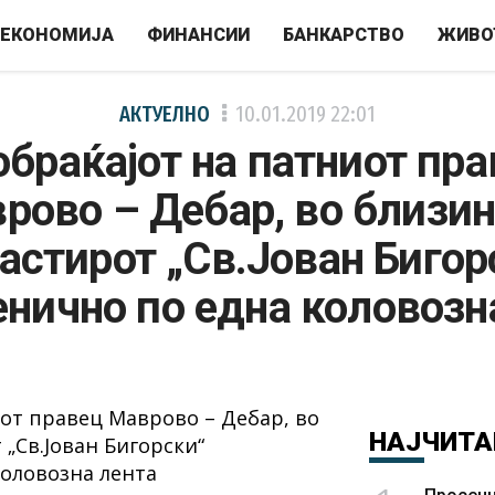
ЕКОНОМИЈА
ФИНАНСИИ
БАНКАРСТВО
ЖИВО
АКТУЕЛНО
10.01.2019
22:01
обраќајот на патниот пра
рово – Дебар, во близин
астирот „Св.Јован Бигор
нично по една коловозн
НАЈЧИТА