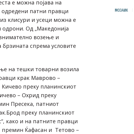
ста е можна појава на
а одредени патни правци
МОЗАИК
из клисури и усеци можна е
и одрони. Од „Македонија
 внимателно возење и
 брзината спрема условите
ње на тешки товарни возила
равци крак Маврово –
– Кичево преку планинскиот
ичево – Охрид преку
ин Пресека, патниот
к.Брод преку планинскиот
“, како и на патните правци
н премин Ќафасан и Тетово –