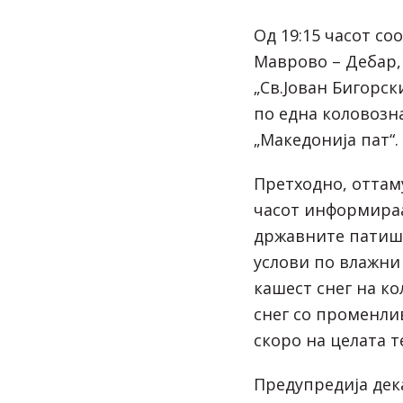
Од 19:15 часот со
Маврово – Дебар,
„Св.Јован Бигорск
по една коловозн
„Македонија пат“.
Претходно, оттаму
часот информираа
државните патишт
услови по влажни 
кашест снег на ко
снег со променли
скоро на целата т
Предупредија дек