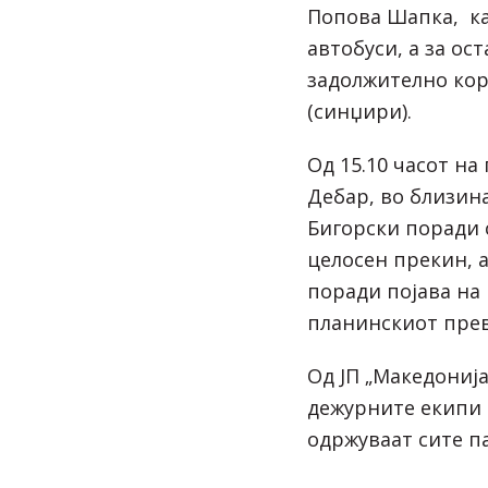
Попова Шапка, ка
автобуси, а за ос
задолжително ко
(синџири).
Од 15.10 часот н
Дебар, во близина
Бигорски поради 
целосен прекин, 
поради појава на 
планинскиот прев
Од ЈП „Македониј
дежурните екипи с
одржуваат сите п