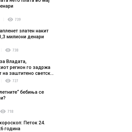
ата нето плата во мај
денари
visibility
739
апленет златен накит
1,3 милиони денари
visibility
738
за Владата,
иот регион го задржа
т на заштитено светско
о наследство
visibility
727
летните“ бебиња се
ви?
visibility
718
хороскоп: Петок 24.
26 година