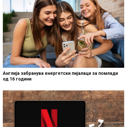
Англија забранува енергетски пијалаци за помлади
од 16 години