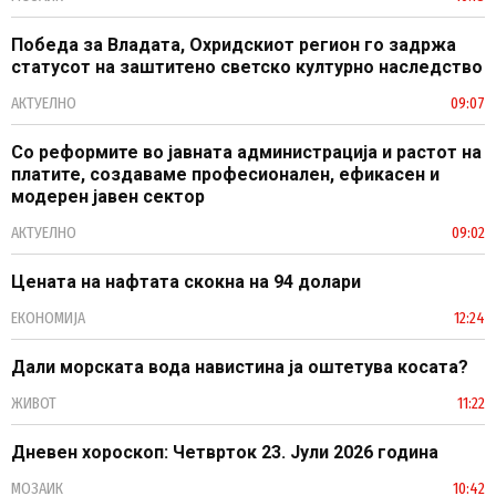
Победа за Владата, Охридскиот регион го задржа
статусот на заштитено светско културно наследство
АКТУЕЛНО
09:07
Со реформите во јавната администрација и растот на
платите, создаваме професионален, ефикасен и
модерен јавен сектор
АКТУЕЛНО
09:02
Цената на нафтата скокна на 94 долари
ЕКОНОМИЈА
12:24
Дали морската вода навистина ја оштетува косата?
ЖИВОТ
11:22
Дневен хороскоп: Четврток 23. Јули 2026 година
МОЗАИК
10:42