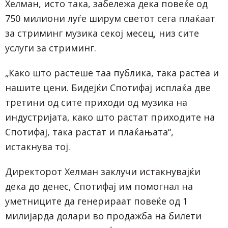
Хелман, исто така, забележа дека повеќе од
750 милиони луѓе ширум светот сега плаќаат
за стриминг музика секој месец, низ сите
услуги за стриминг.
„Како што растеше таа публика, така растеа и
нашите цени. Бидејќи Спотифај исплаќа две
третини од сите приходи од музика на
индустријата, како што растат приходите на
Спотифај, така растат и плаќањата“,
истакнува тој.
Директорот Хелман заклучи истакнувајќи
дека до денес, Спотифај им помогнал на
уметниците да генерираат повеќе од 1
милијарда долари во продажба на билети