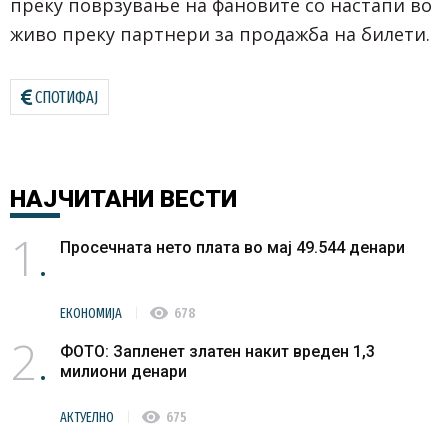
преку поврзување на фановите со настапи во
живо преку партнери за продажба на билети.
СПОТИФАЈ
НАЈЧИТАНИ
ВЕСТИ
1
Просечната нето плата во мај 49.544 денари
visibility
ЕКОНОМИЈА
678
2
ФОТО: Запленет златен накит вреден 1,3
милиони денари
visibility
АКТУЕЛНО
675