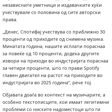
независните уметници и издавачките куќи
учествувале со половина од сите авторски
права.
„Денес, Спотифај учествува со приближно 30
проценти од приходите од снимена музика.
Минатата година, нашите исплати пораснаа
за повеќе од 10 проценти, додека другите
извори на приходи во индустријата пораснаа
за четири проценти, што го прави Spotify
главен двигател на растот на приходите во
индустријата во 2025 година“, рече тој.
Објавата доаѓа во контекст на музичарите, а
особено текстописците, кои имаат легитимни
проблеми со ниските надоместоци што ги