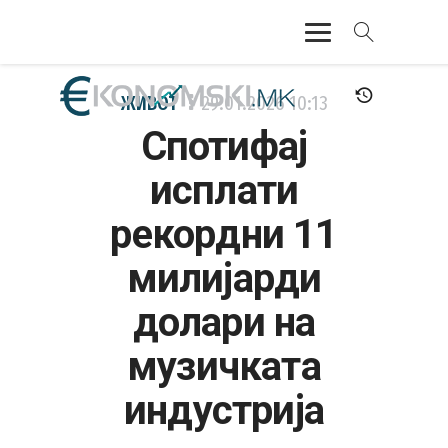
АКТУЕЛНО
ЖИВОТ
29.01.2026
10:13
Спотифај
ЕКОНОМИЈА
исплати
ФИНАНСИИ
рекордни 11
БАНКАРСТВО
милијарди
ЖИВОТ
долари на
МОЗАИК
музичката
индустрија