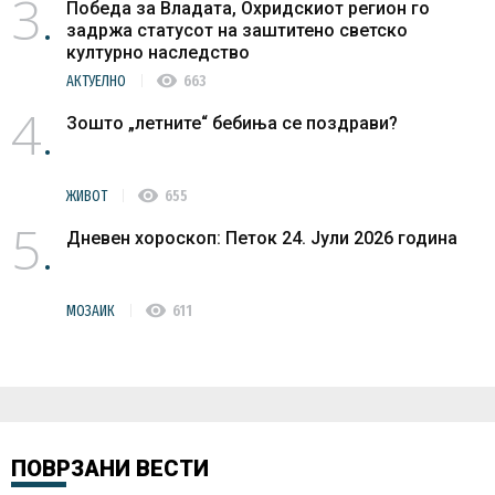
3
Победа за Владата, Охридскиот регион го
задржа статусот на заштитено светско
културно наследство
visibility
АКТУЕЛНО
663
4
Зошто „летните“ бебиња се поздрави?
visibility
ЖИВОТ
655
5
Дневен хороскоп: Петок 24. Јули 2026 година
visibility
МОЗАИК
611
ПОВРЗАНИ ВЕСТИ