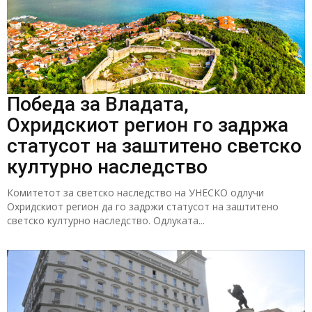
Победа за Владата,
Охридскиот регион го задржа
статусот на заштитено светско
културно наследство
Комитетот за светско наследство на УНЕСКО одлучи
Охридскиот регион да го задржи статусот на заштитено
светско културно наследство. Одлуката...