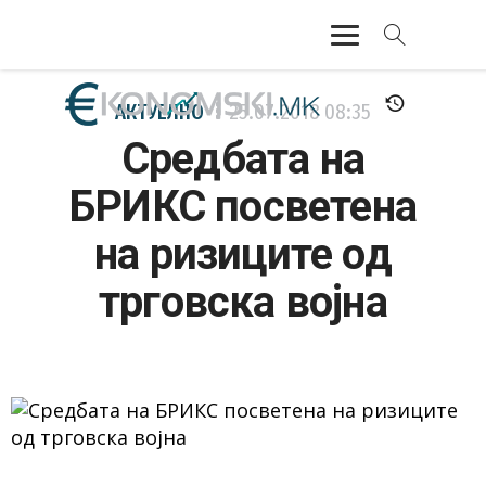
АКТУЕЛНО
АКТУЕЛНО
25.07.2018
08:35
Средбата на
ЕКОНОМИЈА
БРИКС посветена
ФИНАНСИИ
на ризиците од
БАНКАРСТВО
трговска војна
ЖИВОТ
МОЗАИК