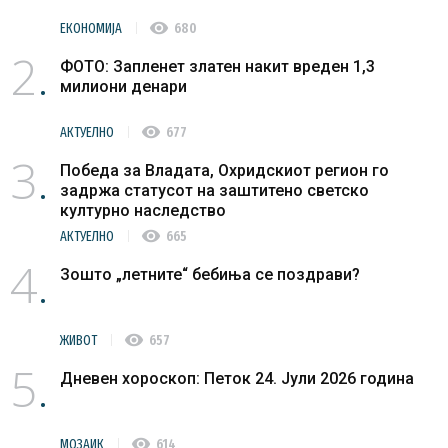
visibility
ЕКОНОМИЈА
680
2
ФОТО: Запленет златен накит вреден 1,3
милиони денари
visibility
АКТУЕЛНО
677
3
Победа за Владата, Охридскиот регион го
задржа статусот на заштитено светско
културно наследство
visibility
АКТУЕЛНО
665
4
Зошто „летните“ бебиња се поздрави?
visibility
ЖИВОТ
657
5
Дневен хороскоп: Петок 24. Јули 2026 година
visibility
МОЗАИК
614