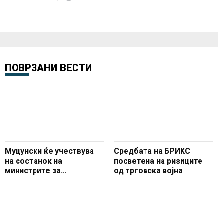
ПОВРЗАНИ ВЕСТИ
Муцунски ќе учествува
Средбата на БРИКС
на состанок на
посветена на ризиците
министрите за
од трговска војна
надворешни работи на
ЦЕИ во Тирана