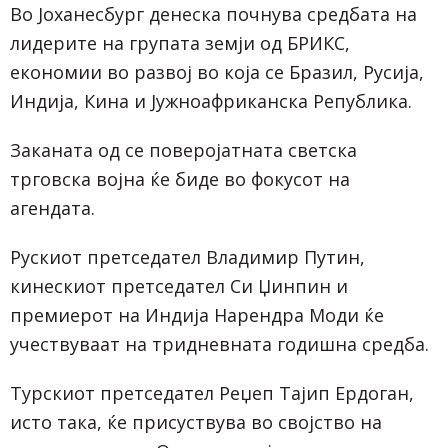
Во Јоханесбург денеска почнува средбата на
лидерите на групата земји од БРИКС,
економии во развој во која се Бразил, Русија,
Индија, Кина и Јужноафриканска Република.
Заканата од се поверојатната светска
трговска војна ќе биде во фокусот на
агендата.
Рускиот претседател Владимир Путин,
кинескиот претседател Си Џинпин и
премиерот на Индија Нарендра Моди ќе
учествуваат на тридневната годишна средба.
Турскиот претседател Реџеп Тајип Ердоган,
исто така, ќе присуствува во својство на