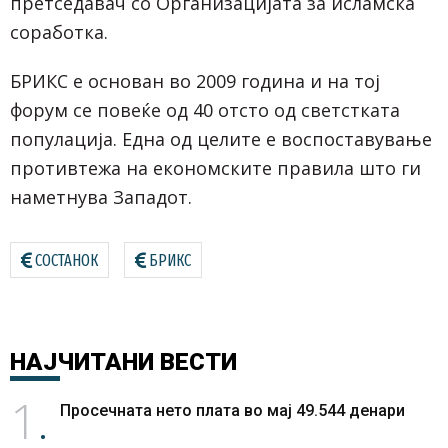
претседавач со Организацијата за исламска
соработка.
БРИКС е основан во 2009 година и на тој
форум се повеќе од 40 отсто од светстката
популација. Една од целите е воспоставување
противтежа на економските правила што ги
наметнува Западот.
СОСТАНОК
БРИКС
НАЈЧИТАНИ
ВЕСТИ
1
Просечната нето плата во мај 49.544 денари