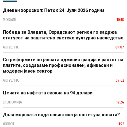
Дневен хороскоп: Петок 24. Јули 2026 година
МОЗАИК
10:18
Победа за Владата, Охридскиот регион го задржа
статусот на заштитено светско културно наследство
АКТУЕЛНО
09:07
Со реформите во јавната администрација и растот на
платите, создаваме професионален, ефикасен и
модерен јавен сектор
АКТУЕЛНО
09:02
Цената на нафтата скокна на 94 долари
ЕКОНОМИЈА
12:24
Дали морската вода навистина ја оштетува косата?
ЖИВОТ
11:22