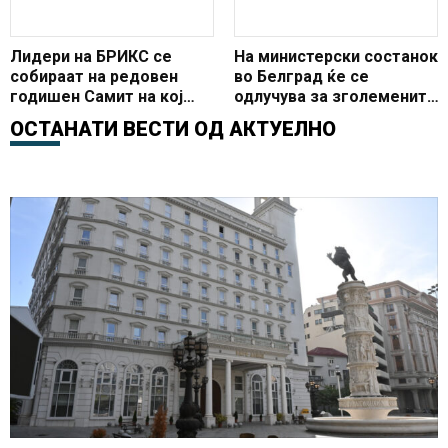
Лидери на БРИКС се
На министерски состанок
собираат на редовен
во Белград ќе се
годишен Самит на кој
одлучува за зголемените
„трговската војна“ ќе
царини на Косово
ОСТАНАТИ ВЕСТИ ОД
АКТУЕЛНО
доминира во расправите