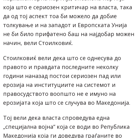
која што е сериозен критичар на власта, така
да од тој аспект тоа би можело да добие
толкување и на западот и Европската Унија
не би било прифатено баш на најдобар можен
начин, вели Стоилковиќ.
Стоилковиќ вели дека што се однесува до
правото и правдата последните неколку
години наназад постои сериозен пад или
ерозија на институциите на системот и
правосудството воопшто не е имуно на
ерозијата која што се случува во Македонија.
Тој вели дека власта спроведува една
„специјална војна“ која се води во Република
Македонија која ги доведува граѓаните во