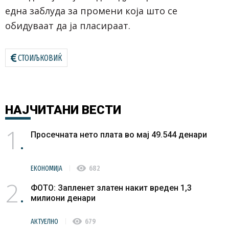
една заблуда за промени која што се
обидуваат да ја пласираат.
СТОИЉКОВИЌ
НАЈЧИТАНИ
ВЕСТИ
1
Просечната нето плата во мај 49.544 денари
visibility
ЕКОНОМИЈА
682
2
ФОТО: Запленет златен накит вреден 1,3
милиони денари
visibility
АКТУЕЛНО
679