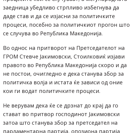
заедница убедливо стрпливо избегнува да
даде став и да се изјасни за политичките
процеси, посебно за политичкиот прогон што
се случува во Република Македонија.
Во однос на притворот на Претседателот на
ГРОМ Стевче Јакимовски, Стоилковиќ изјави
правото во Република Македонија скоро и да
не постои, очигледно е дека станува збор за
политичка волја и истата ќе зависи од оние
кои ги водат политичките процеси.
Не верувам дека ќе се дрзнат до крај да го
стават во притвор господинот Јакимовски
затоа што станува збор за претседател на
парламентарна партија, опозиона партија