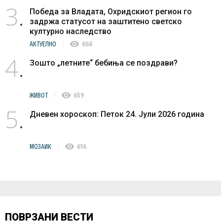
3
Победа за Владата, Охридскиот регион го
задржа статусот на заштитено светско
културно наследство
visibility
АКТУЕЛНО
668
4
Зошто „летните“ бебиња се поздрави?
visibility
ЖИВОТ
659
5
Дневен хороскоп: Петок 24. Јули 2026 година
visibility
МОЗАИК
616
ПОВРЗАНИ ВЕСТИ