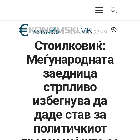
АКТУЕЛНО
АКТУЕЛНО
20.03.2019
22:49
Стоилковиќ:
ЕКОНОМИЈА
Меѓународната
ФИНАНСИИ
заедница
БАНКАРСТВО
стрпливо
ЖИВОТ
избегнува да
МОЗАИК
даде став за
политичкиот