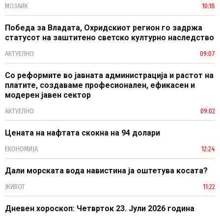
МОЗАИК
10:18
Победа за Владата, Охридскиот регион го задржа
статусот на заштитено светско културно наследство
АКТУЕЛНО
09:07
Со реформите во јавната администрација и растот на
платите, создаваме професионален, ефикасен и
модерен јавен сектор
АКТУЕЛНО
09:02
Цената на нафтата скокна на 94 долари
ЕКОНОМИЈА
12:24
Дали морската вода навистина ја оштетува косата?
ЖИВОТ
11:22
Дневен хороскоп: Четврток 23. Јули 2026 година