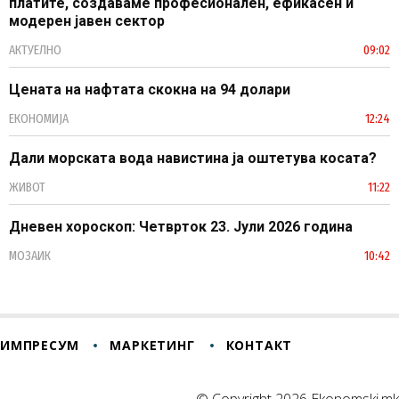
платите, создаваме професионален, ефикасен и
модерен јавен сектор
АКТУЕЛНО
09:02
Цената на нафтата скокна на 94 долари
ЕКОНОМИЈА
12:24
Дали морската вода навистина ја оштетува косата?
ЖИВОТ
11:22
Дневен хороскоп: Четврток 23. Јули 2026 година
МОЗАИК
10:42
ИМПРЕСУМ
МАРКЕТИНГ
КОНТАКТ
© Copyright 2026 Ekonomski.mk