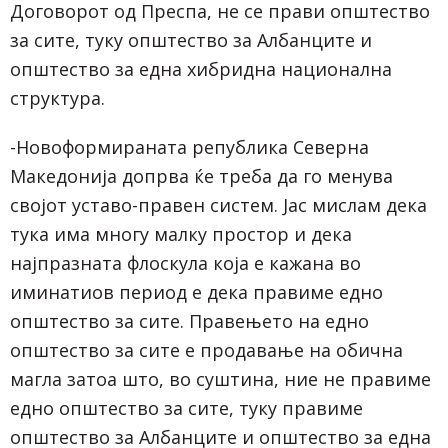
Договорот од Преспа, не се прави општество
за сите, туку општество за Албанците и
општество за една хибридна национална
структура.
-Новоформираната република Северна
Македонија допрва ќе треба да го менува
својот уставо-правен систем. Јас мислам дека
тука има многу малку простор и дека
најпразната флоскула која е кажана во
иминатиов период е дека правиме едно
општество за сите. Правењето на едно
општество за сите е продавање на обична
магла затоа што, во суштина, ние не правиме
едно општество за сите, туку правиме
општество за Албанците и општество за една