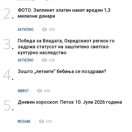
2
ФОТО: Запленет златен накит вреден 1,3
милиони денари
visibility
АКТУЕЛНО
655
3
Победа за Владата, Охридскиот регион го
задржа статусот на заштитено светско
културно наследство
visibility
АКТУЕЛНО
636
4
Зошто „летните“ бебиња се поздрави?
visibility
ЖИВОТ
636
5
Дневен хороскоп: Петок 10. Јули 2026 година
visibility
МОЗАИК
595