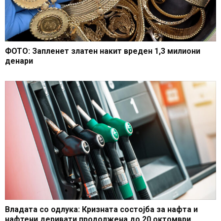
ФОТО: Запленет златен накит вреден 1,3 милиони
денари
Владата со одлука: Кризната состојба за нафта и
нафтени деривати продолжена до 20 октомври