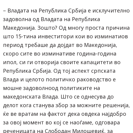
– Владата на Република Србија е исклучително
задоволна од Владата на Република
Македонија. Зошто? Од многу проста причина
што 15-тина инвеститори кои во изминатиов
период требаше да дојдат во Македонија,
скоро сите во изминативе година-година
ипол, си ги отворија своите капацитети во
Република Србија. Од тој аспект српската
Влада и целото политичко раководство е
мошне задоволноод политиките на
македонската Влада. Што се однесува до
делот кога станува збор за можните решенија,
ќе ве вратам на фактот дека овдека најдобро
за овој момент во кој се наоѓаме, одговара
реченицата на Слободан Милошевиќ, за