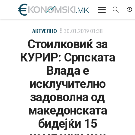
АКТУЕЛНО
АКТУЕЛНО
30.01.2019
01:38
Стоилковиќ за
ЕКОНОМИЈА
КУРИР: Српската
ФИНАНСИИ
Влада е
БАНКАРСТВО
исклучително
ЖИВОТ
задоволна од
МОЗАИК
македонската
бидејќи 15