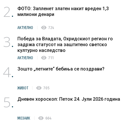
2
ФОТО: Запленет златен накит вреден 1,3
милиони денари
visibility
АКТУЕЛНО
724
3
Победа за Владата, Охридскиот регион го
задржа статусот на заштитено светско
културно наследство
visibility
АКТУЕЛНО
711
4
Зошто „летните“ бебиња се поздрави?
visibility
ЖИВОТ
705
5
Дневен хороскоп: Петок 24. Јули 2026 година
visibility
МОЗАИК
664