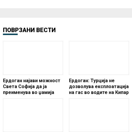
ПОВРЗАНИ ВЕСТИ
Ердоган најави можност
Ердоган: Турција не
Света Софија да ја
дозволува експлоатација
преименува во џамија
на гас во водите на Кипар