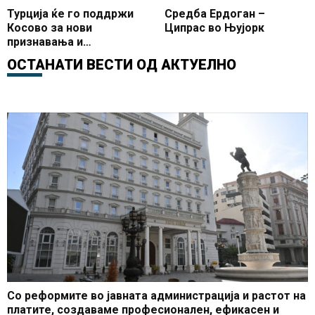
Турција ќе го поддржи
Средба Ердоган –
Косово за нови
Ципрас во Њујорк
признавања и
зачленување во
ОСТАНАТИ ВЕСТИ ОД
АКТУЕЛНО
Интерпол
Со реформите во јавната администрација и растот на
платите, создаваме професионален, ефикасен и