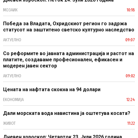
МОЗАИК
10:18
Победа за Владата, Охридскиот регион го задржа
статусот на заштитено светско културно наследство
АКТУЕЛНО
09:07
Со реформите во јавната администрација и растот на
платите, создаваме професионален, ефикасен и
модерен јавен сектор
АКТУЕЛНО
09:02
Цената на нафтата скокна на 94 долари
ЕКОНОМИЈА
12:24
Дали морската вода навистина ја оштетува косата?
ЖИВОТ
11:22
Дневен хороскоп: Четврток 23. Јули 2026 година