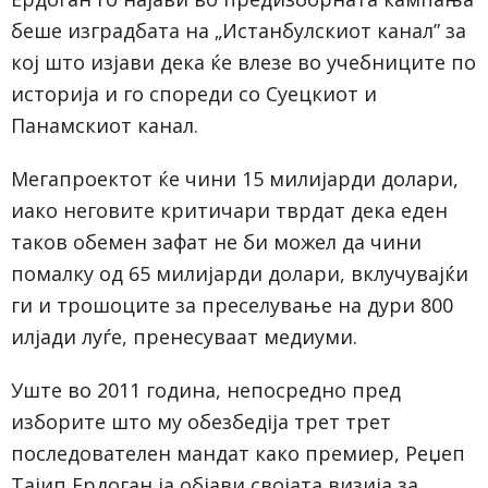
беше изградбата на „Истанбулскиот канал” за
кој што изјави дека ќе влезе во учебниците по
историја и го спореди со Суецкиот и
Панамскиот канал.
Мегапроектот ќе чини 15 милијарди долари,
иако неговите критичари тврдат дека еден
таков обемен зафат не би можел да чини
помалку од 65 милијарди долари, вклучувајќи
ги и трошоците за преселување на дури 800
илјади луѓе, пренесуваат медиуми.
Уште во 2011 година, непосредно пред
изборите што му обезбедija трет трет
последователен мандат како премиер, Реџеп
Тајип Ердоган ја објави својата визија за