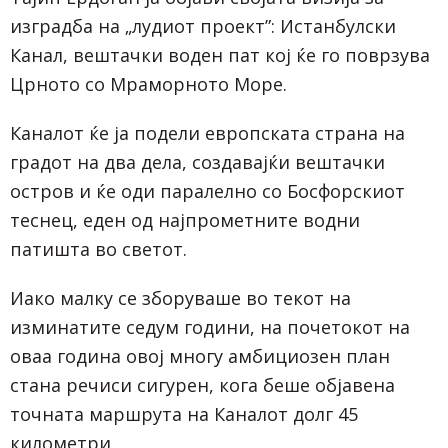
изградба на „лудиот проект”: Истанбулски
Канал, вештачки воден пат кој ќе го поврзува
Црното со Мраморното Море.
Каналот ќе ја подели европската страна на
градот на два дела, создавајќи вештачки
остров и ќе оди паралелно со Босфорскиот
теснец, еден од најпрометните водни
патишта во светот.
Иако малку се зборуваше во текот на
изминатите седум години, на почетокот на
оваа година овој многу амбициозен план
стана речиси сигурен, кога беше објавена
точната маршрута на Каналот долг 45
километри.