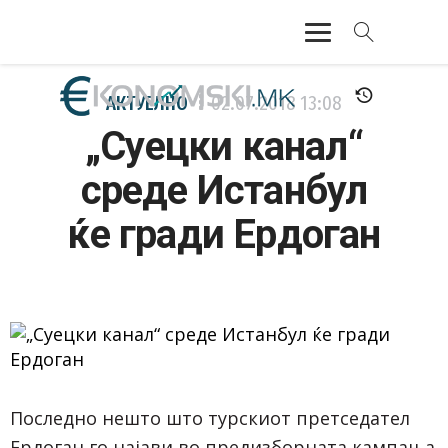
АКТУЕЛНО
АКТУЕЛНО
02.07.2018
13:08
„Суецки канал“
ЕКОНОМИЈА
среде Истанбул
ФИНАНСИИ
ќе гради Ердоган
БАНКАРСТВО
ЖИВОТ
МОЗАИК
Последно нешто што турскиот претседател
Ердоган го најави во предизборната кампања