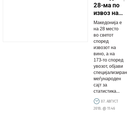
28-ма по
извоз на
вино во
Македонија е
светот,
на 28 место
173-та по
во светот
според
увоз
извозот на
вино, а на
173-то според
увозот, објави
специјализиран
меѓународен
сајт за
статистика...
07. АВГУСТ
2018. @ 11:46