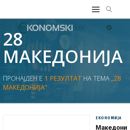
АКТУЕЛНО
28
ЕКОНОМИЈА
МАКЕДОНИЈА
ФИНАНСИИ
БАНКАРСТВО
ПРОНАЈДЕН Е
1 РЕЗУЛТАТ
НА ТЕМА
„28
МАКЕДОНИЈА“
ЖИВОТ
МОЗАИК
ЕКОНОМИЈА
Македониј