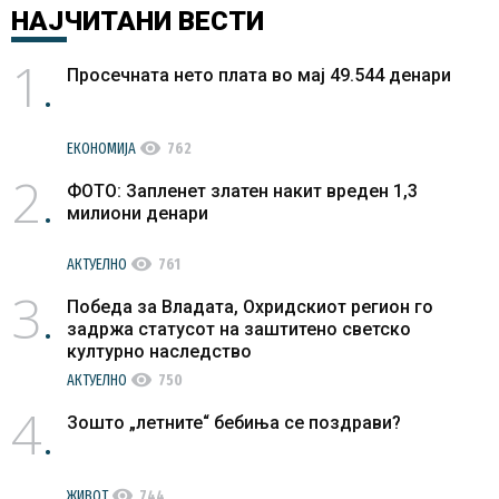
НАЈЧИТАНИ
ВЕСТИ
1
Просечната нето плата во мај 49.544 денари
visibility
ЕКОНОМИЈА
762
2
ФОТО: Запленет златен накит вреден 1,3
милиони денари
visibility
АКТУЕЛНО
761
3
Победа за Владата, Охридскиот регион го
задржа статусот на заштитено светско
културно наследство
visibility
АКТУЕЛНО
750
4
Зошто „летните“ бебиња се поздрави?
visibility
ЖИВОТ
744