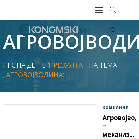
АКТУЕЛНО
АГРОВОЈВОД
ЕКОНОМИЈА
ФИНАНСИИ
ПРОНАЈДЕН Е
1 РЕЗУЛТАТ
НА ТЕМА
„АГРОВОЈВОДИНА“
БАНКАРСТВО
ЖИВОТ
МОЗАИК
КОМПАНИИ
Агровојво
–
механизац