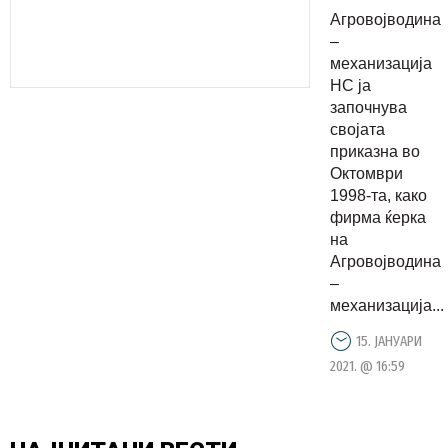
НС, лидер
Агровојводина
во
–
продажба
механизација
НС ја
на
започнува
земјоделс
својата
механизац
приказна во
и опрема
Октомври
1998-та, како
фирма ќерка
на
Агровојводина
–
механизација...
15. ЈАНУАРИ
2021. @ 16:59