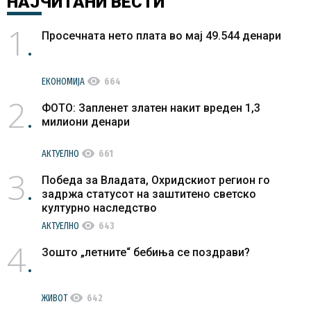
НАЈЧИТАНИ
ВЕСТИ
1
Просечната нето плата во мај 49.544 денари
visibility
ЕКОНОМИЈА
664
2
ФОТО: Запленет златен накит вреден 1,3
милиони денари
visibility
АКТУЕЛНО
661
3
Победа за Владата, Охридскиот регион го
задржа статусот на заштитено светско
културно наследство
visibility
АКТУЕЛНО
643
4
Зошто „летните“ бебиња се поздрави?
visibility
ЖИВОТ
642