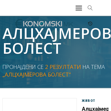
АКТУЕЛНО
АЛЦХАЈМЕРО
ЕКОНОМИЈА
БОЛЕСТ
ФИНАНСИИ
БАНКАРСТВО
ПРОНАЈДЕНИ СЕ
2 РЕЗУЛТАТИ
НА ТЕМА
„АЛЦХАЈМЕРОВА БОЛЕСТ“
ЖИВОТ
МОЗАИК
ЖИВОТ
Алцхајмер