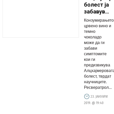
болест ја
забавуваа
црвеното
Конзумирањето
вино,
црвено вино и
црното
темно
чоколадо
чоколадо
може да ги
и
забави
малините
симптомите
кои ги
предизвикува
Алцхајмероват
болест, тврдат
научниците.
Ресвератрол...
23. ЈАНУАРИ
2019. @ 19:40