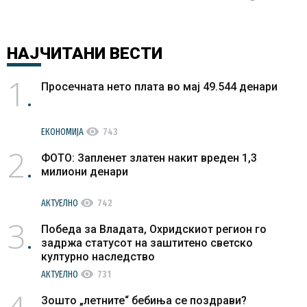
НАЈЧИТАНИ
ВЕСТИ
1
Просечната нето плата во мај 49.544 денари
visibility
ЕКОНОМИЈА
743
2
ФОТО: Запленет златен накит вреден 1,3
милиони денари
visibility
АКТУЕЛНО
742
3
Победа за Владата, Охридскиот регион го
задржа статусот на заштитено светско
културно наследство
visibility
АКТУЕЛНО
731
Зошто „летните“ бебиња се поздрави?