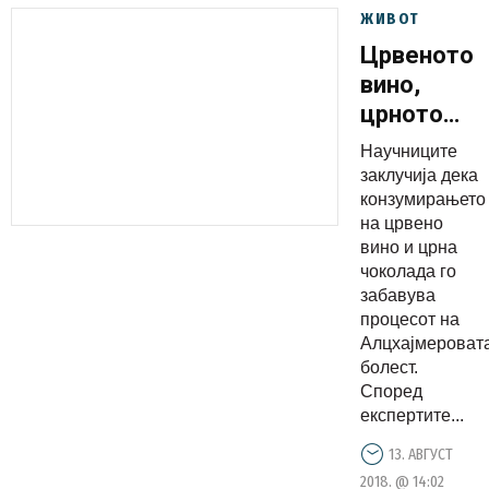
ЖИВОТ
Црвеното
вино,
црното
чоколадо
Научниците
и
заклучија дека
малините
конзумирањето
на црвено
ја
вино и црна
успоруваа
чоколада го
Алцхајмер
забавува
болест
процесот на
Алцхајмероват
болест.
Според
експертите...
13. АВГУСТ
2018. @ 14:02