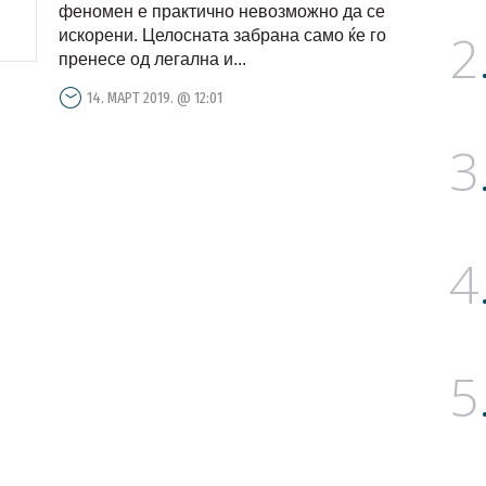
феномен е практично невозможно да се
2
искорени. Целосната забрана само ќе го
пренесе од легална и...
14. МАРТ 2019. @ 12:01
3
4
5