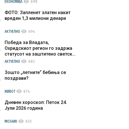
visibility
ЕКОНОМИЈА
698
ФОТО: Запленет златен накит
вреден 1,3 милиони денари
visibility
АКТУЕЛНО
694
Победа за Владата,
Охридскиот регион го задржа
статусот на заштитено светско
културно наследство
visibility
АКТУЕЛНО
682
Зошто „летните“ бебиња се
поздрави?
visibility
ЖИВОТ
674
Дневен хороскоп: Петок 24.
Јули 2026 година
visibility
МОЗАИК
632