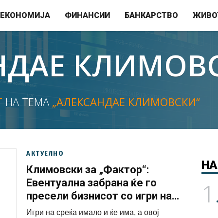
ЕКОНОМИЈА
ФИНАНСИИ
БАНКАРСТВО
ЖИВО
НДАЕ КЛИМОВ
Т
НА ТЕМА
„АЛЕКСАНДАЕ КЛИМОВСКИ“
АКТУЕЛНО
НА
Климовски за „Фактор“:
Евентуална забрана ќе го
1
пресели бизнисот со игри на
среќа во „сива“ зона
Игри на среќа имало и ќе има, а овој