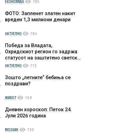
visibility
ЕКОНОМИЈА
785
ФОТО: Запленет златен накит
вреден 1,3 милиони денари
visibility
АКТУЕЛНО
784
Победа за Владата,
Охридскиот регион го задржа
статусот на заштитено светско
културно наследство
visibility
АКТУЕЛНО
772
Зошто „летните“ бебиња се
поздрави?
visibility
ЖИВОТ
769
Дневен хороскоп: Петок 24.
Јули 2026 година
visibility
МОЗАИК
730