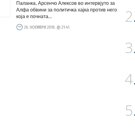
Паланка, Арсенчо Алексов во интервјуто за
2
Алфа обвини за политичка хајка против него
која е почната...
26. НОЕМВРИ 2018. @ 21:41
3
4
5