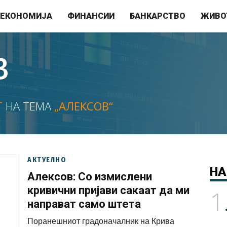
ЕКОНОМИЈА
ФИНАНСИИ
БАНКАРСТВО
ЖИВО
В
Т
НА ТЕМА
„АЛЕКСОВ“
АКТУЕЛНО
НА
Алексов: Со измислени
кривични пријави сакаат да ми
1
направат само штета
Поранешниот градоначалник на Крива