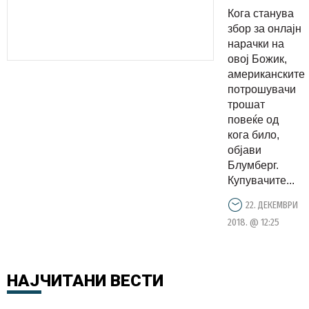
над 126
Кога станува
милијарди
збор за онлајн
долари
нарачки на
овој Божик,
онлајн за
американските
празнична
потрошувачи
сезона
трошат
повеќе од
кога било,
објави
Блумберг.
Купувачите...
22. ДЕКЕМВРИ
2018. @ 12:25
НАЈЧИТАНИ
ВЕСТИ