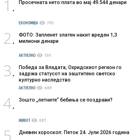
1
Просечната нето плата во мај 49.544 денари
visibility
ЕКОНОМИЈА
705
2
ФОТО: Запленет златен накит вреден 1,3
милиони денари
visibility
АКТУЕЛНО
701
3
Победа за Владата, Охридскиот регион го
задржа статусот на заштитено светско
културно наследство
visibility
АКТУЕЛНО
689
4
Зошто „летните“ бебиња се поздрави?
visibility
ЖИВОТ
681
5
Дневен хороскоп: Петок 24. Јули 2026 година