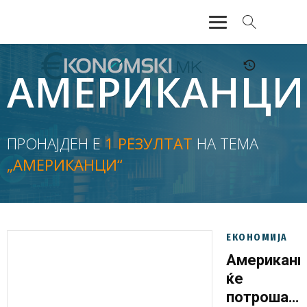
АКТУЕЛНО
АМЕРИКАНЦИ
ЕКОНОМИЈА
ФИНАНСИИ
ПРОНАЈДЕН Е
1 РЕЗУЛТАТ
НА ТЕМА
„АМЕРИКАНЦИ“
БАНКАРСТВО
ЖИВОТ
МОЗАИК
ЕКОНОМИЈА
Американц
ќе
потрошат