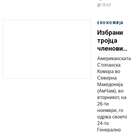
@ 13:43
ЕКОНОМИЈА
Избрани
тројца
членови
на
Американската
Одборот
Стопанска
на
Комора во
Северна
директори
Македонија
на АмЧам
(АмЧам), во
и
вторникот, на
доделени
26-ти
ноември, го
признанија
одржа своето
за
24-то
најдобри
Генерално