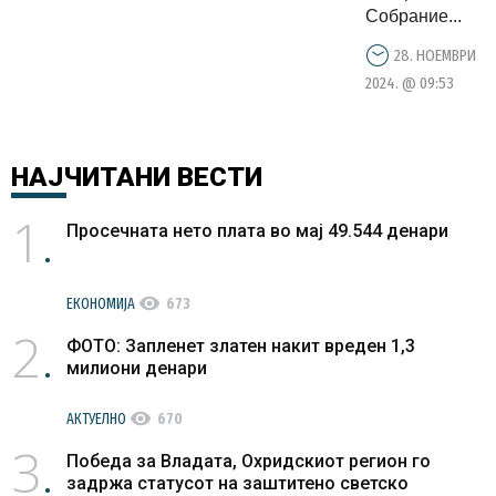
практики
Собрание...
на
28. НОЕМВРИ
општестве
2024. @ 09:53
одговорно
НАЈЧИТАНИ
ВЕСТИ
1
Просечната нето плата во мај 49.544 денари
visibility
ЕКОНОМИЈА
673
2
ФОТО: Запленет златен накит вреден 1,3
милиони денари
visibility
АКТУЕЛНО
670
3
Победа за Владата, Охридскиот регион го
задржа статусот на заштитено светско