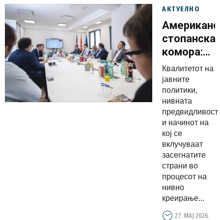
АКТУЕЛНО
Американс
стопанска
комора:
Квалитетн
Квалитетот на
јавни
јавните
политики
политики,
нивната
се
предвидливост
предуслов
и начинот на
за
кој се
посилна
вклучуваат
засегнатите
конкурент
страни во
и
процесот на
инвестици
нивно
креирање...
27. МАЈ 2026.