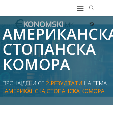
АКТУЕЛНО
АМЕРИКАНСК
ЕКОНОМИЈА
СТОПАНСКА
ФИНАНСИИ
КОМОРА
БАНКАРСТВО
ЖИВОТ
ПРОНАЈДЕНИ СЕ
2 РЕЗУЛТАТИ
НА ТЕМА
МОЗАИК
„АМЕРИКАНСКА СТОПАНСКА КОМОРА“