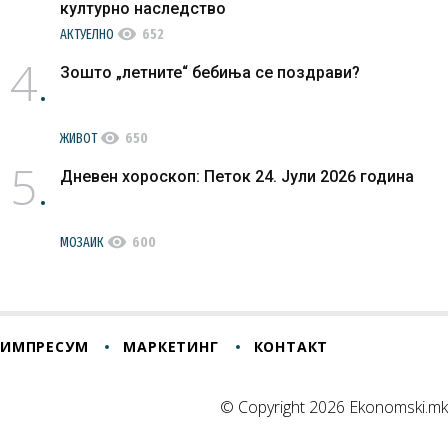
културно наследство
visibility
АКТУЕЛНО
652
4
Зошто „летните“ бебиња се поздрави?
visibility
ЖИВОТ
650
5
Дневен хороскоп: Петок 24. Јули 2026 година
visibility
МОЗАИК
600
ИМПРЕСУМ
МАРКЕТИНГ
КОНТАКТ
© Copyright 2026 Ekonomski.mk