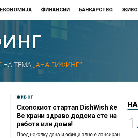
ЕКОНОМИЈА
ФИНАНСИИ
БАНКАРСТВО
ЖИВО
ФИНГ
Т
НА ТЕМА
„АНА ГИФИНГ“
ЖИВОТ
НА
Скопскиот стартап DishWish ќе
Ве храни здраво додека сте на
1
работа или дома!
Пред неколку дена и официјално е лансиран