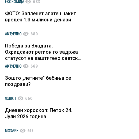
visibility
ЕКОНОМИЈА
683
ФОТО: Запленет златен накит
вреден 1,3 милиони денари
visibility
АКТУЕЛНО
680
Победа за Владата,
Охридскиот регион го задржа
статусот на заштитено светско
културно наследство
visibility
АКТУЕЛНО
669
Зошто „летните“ бебиња се
поздрави?
visibility
ЖИВОТ
660
Дневен хороскоп: Петок 24.
Јули 2026 година
visibility
МОЗАИК
617