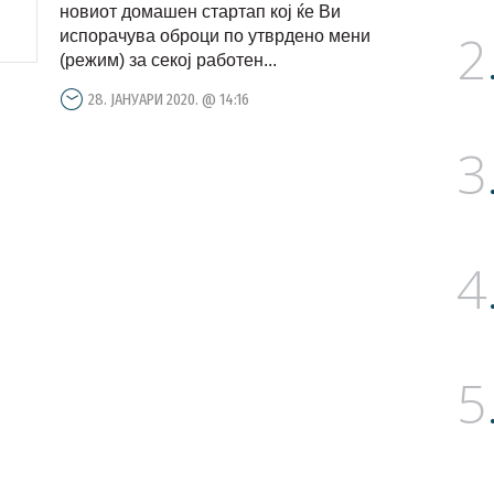
новиот домашен стартап кој ќе Ви
2
испорачува оброци по утврдено мени
(режим) за секој работен...
28. ЈАНУАРИ 2020. @ 14:16
3
4
5