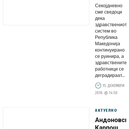
Филипче
Секојдневно
и Заев, да
сме сведоци
стават
дека
здравствениот
мораториу
систем во
на сите
Република
проекти
Македонија
за т.н.
континуирано
се руинира, а
јавно
здравствените
приватно
работници се
партнерст
деградираат...
15. ДЕКЕМВРИ
2018. @ 14:50
АКТУЕЛНО
Андоновск
Карпош