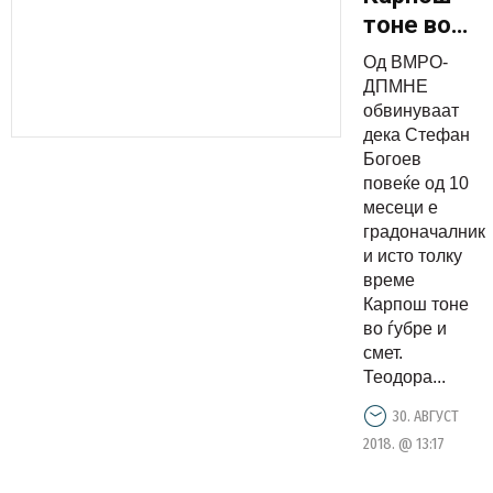
тоне во
смет,
Од ВМРО-
Богоев е
ДПМНЕ
неспособе
обвинуваат
дека Стефан
да ја
Богоев
одржува
повеќе од 10
комунална
месеци е
хигиена
градоначалник
и исто толку
време
Карпош тоне
во ѓубре и
смет.
Теодора...
30. АВГУСТ
2018. @ 13:17