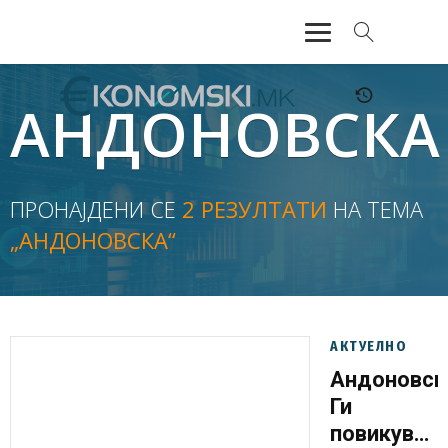
АКТУЕЛНО
АНДОНОВСКА
ЕКОНОМИЈА
ФИНАНСИИ
ПРОНАЈДЕНИ СЕ
2 РЕЗУЛТАТИ
НА ТЕМА
„АНДОНОВСКА“
БАНКАРСТВО
ЖИВОТ
МОЗАИК
АКТУЕЛНО
Андоновск
Ги
повикувам