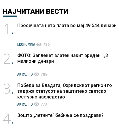
НАЈЧИТАНИ
ВЕСТИ
1
Просечната нето плата во мај 49.544 денари
visibility
ЕКОНОМИЈА
786
2
ФОТО: Запленет златен накит вреден 1,3
милиони денари
visibility
АКТУЕЛНО
785
3
Победа за Владата, Охридскиот регион го
задржа статусот на заштитено светско
културно наследство
visibility
АКТУЕЛНО
773
4
Зошто „летните“ бебиња се поздрави?