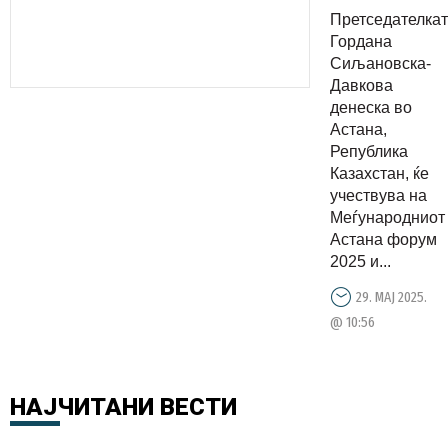
за
Претседателка
пласирање
Гордана
на
Сиљановска-
Давкова
македонск
денеска во
вино и
Астана,
фармацевт
Република
производи
Казахстан, ќе
учествува на
на
Меѓународниот
казахстан
Астана форум
пазар
2025 и...
29. МАЈ 2025.
@ 10:56
НАЈЧИТАНИ
ВЕСТИ