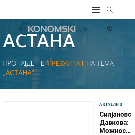
АКТУЕЛНО
АСТАНА
ЕКОНОМИЈА
ФИНАНСИИ
ПРОНАЈДЕН Е
1 РЕЗУЛТАТ
НА ТЕМА
„АСТАНА“
БАНКАРСТВО
ЖИВОТ
МОЗАИК
АКТУЕЛНО
Силјановск
Давкова:
Можност