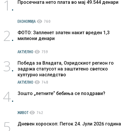
1
Просечната нето плата во мај 49.544 денари
visibility
ЕКОНОМИЈА
760
2
ФОТО: Запленет златен накит вреден 1,3
милиони денари
visibility
АКТУЕЛНО
759
3
Победа за Владата, Охридскиот регион го
задржа статусот на заштитено светско
културно наследство
visibility
АКТУЕЛНО
748
4
Зошто „летните“ бебиња се поздрави?
visibility
ЖИВОТ
742
5
Дневен хороскоп: Петок 24. Јули 2026 година